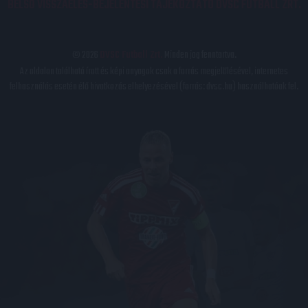
BELSŐ VISSZAÉLÉS-BEJELENTÉSI TÁJÉKOZTATÓ DVSC FUTBALL ZRT.
© 2026
DVSC Futball Zrt.
Minden jog fenntartva.
Az oldalon található írott és képi anyagok csak a forrás megjelölésével, internetes
felhasználás esetén élő hivatkozás elhelyezésével (forrás: dvsc.hu) használhatóak fel.