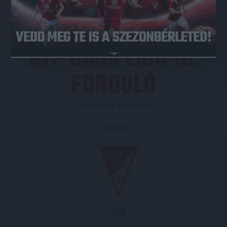
OTP BANK LIGA 18.
FORDULÓ
Közzétéve: 2015.12.05.
Eredmény
DVSC