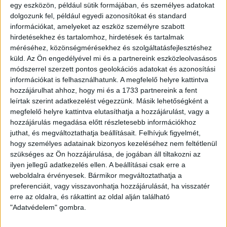
mindössze egy ponttal volt lemaradva tőlünk a mérkőzés
egy eszközön, például sütik formájában, és személyes adatokat
dolgozunk fel, például egyedi azonosítókat és standard
előtt.
információkat, amelyeket az eszköz személyre szabott
hirdetésekhez és tartalomhoz, hirdetések és tartalmak
A találkozó első helyzetére a 6. percig kellett várni, ekkor
méréséhez, közönségmérésekhez és szolgáltatásfejlesztéshez
Tisza jobb szélről laposan lőtt középre, ám a labda
küld.
Az Ön engedélyével mi és a partnereink eszközleolvasásos
Castillion háta mögé érkezett. A 15. percben ismét a hazaiak
módszerrel szerzett pontos geolokációs adatokat és azonosítási
előtt adódott lehetőség: Castillion tizenöt méterről
információkat is felhasználhatunk. A megfelelő helyre kattintva
bombázott, de a vendégek kapusa hárítani tudott. A 22.
hozzájárulhat ahhoz, hogy mi és a 1733 partnereink a fent
percben Tisza szöglete után Sidibe fejelt közelről, ám
leírtak szerint adatkezelést végezzünk. Másik lehetőségként a
Danilovic kitolta a labdát a léc alól. A 30. percben egy
megfelelő helyre kattintva elutasíthatja a hozzájárulást, vagy a
fehérvári szögletet követően Feczesin lőtt a kapu mellé. Egy
hozzájárulás megadása előtt részletesebb információkhoz
perccel később megszerezte a vezetést a Videoton:
juthat, és megváltoztathatja beállításait.
Felhívjuk figyelmét,
Feczesin a saját térfeléről ugratta ki Gyurcsót, aki az elfekvő
hogy személyes adatainak bizonyos kezeléséhez nem feltétlenül
Radosevic mellett a kapuba lőtt. Tíz perccel később Kovács
szükséges az Ön hozzájárulása, de jogában áll tiltakozni az
húszméteres lövését védte a Loki hálóőre. A 42. percben
ilyen jellegű adatkezelés ellen. A beállításai csak erre a
Tisza jobb oldali beadása a lécen csattant.
weboldalra érvényesek. Bármikor megváltoztathatja a
preferenciáit, vagy visszavonhatja hozzájárulását, ha visszatér
A szünetben cserélt Kondás Elemér, Szakály helyett Zsidai
erre az oldalra, és rákattint az oldal alján található
"Adatvédelem" gombra.
állt be. A második játékrész első negyedórájában mind a két
csapat előtt adódott lehetőség, de egyik fél sem tudta