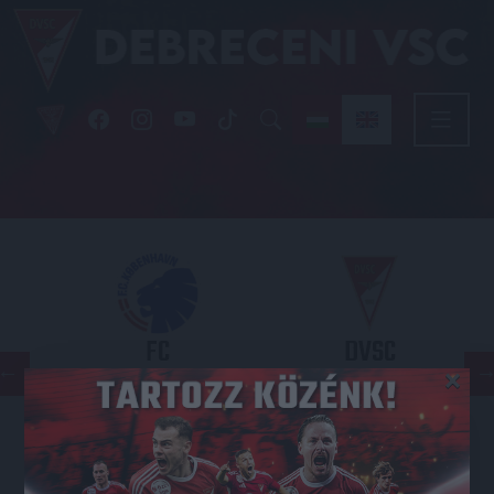
FC
DVSC
×
COPENHAGEN
KONFERENCIA LIGA 3. SELEJTEZŐFORDULÓ
2026.08.12. - 18
00
Parken Stadium
: