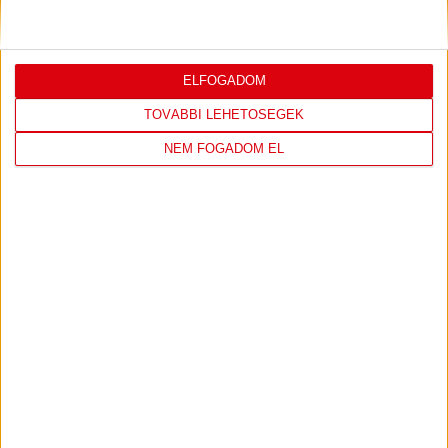
Bővebben →
ELFOGADOM
TOVÁBBI LEHETŐSÉGEK
LEGUTÓBBI EREDMÉNY
NEM FOGADOM EL
DVSC
NYÍREGYHÁZA
SPARTACUS
1
-
0