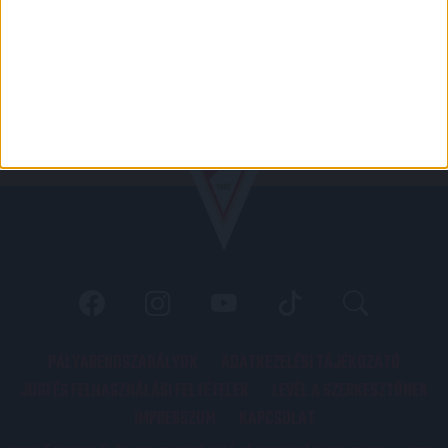
PÁLYARENDSZABÁLYOK
ADATKEZELÉSI TÁJÉKOZATÓ
JOGI ÉS FELHASZNÁLÁSI FELTÉTELEK
LEVÉL A SZERKESZTŐNEK
IMPRESSZUM
KAPCSOLAT