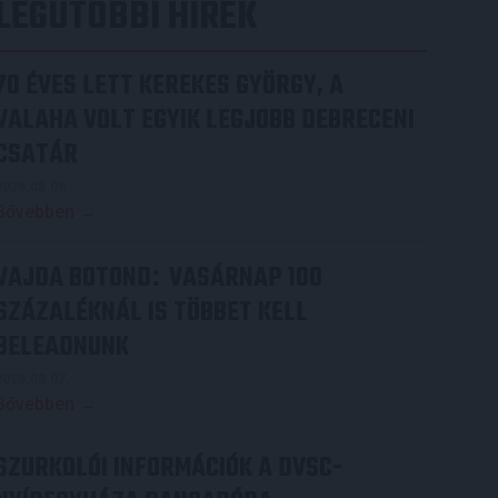
LEGUTÓBBI HÍREK
70 ÉVES LETT KEREKES GYÖRGY, A
VALAHA VOLT EGYIK LEGJOBB DEBRECENI
CSATÁR
2026.08.08.
Bővebben →
VAJDA BOTOND
VASÁRNAP 100
:
SZÁZALÉKNÁL IS TÖBBET KELL
BELEADNUNK
2026.08.07.
Bővebben →
SZURKOLÓI INFORMÁCIÓK A DVSC-