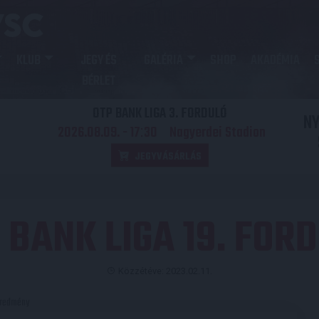
KLUB
JEGY ÉS
GALÉRIA
SHOP
AKADÉMIA
BÉRLET
OTP BANK LIGA 3. FORDULÓ
N
2026.08.09. - 17
30
Nagyerdei Stadion
:
JEGYVÁSÁRLÁS
 BANK LIGA 19. FOR
Közzétéve: 2023.02.11.
redmény