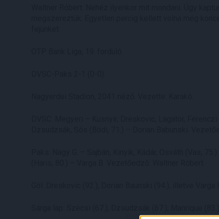
Waltner Róbert: Nehéz ilyenkor mit mondani. Úgy kaptun
megszereztük. Egyetlen percig kellett volna még koncen
fejünket.
OTP Bank Liga, 19. forduló.
DVSC-Paks 2-1 (0-0).
Nagyerdei Stadion, 2041 néző. Vezette: Karakó.
DVSC: Megyeri – Kusnyír, Dreskovic, Lagator, Ferenczi –
Dzsudzsák, Sós (Bódi, 71.) – Dorian Babunski. Vezetőe
Paks: Nagy G. – Sajbán, Kinyik, Kádár, Osváth (Vas, 75.)
(Haris, 80.) – Varga B. Vezetőedző: Waltner Róbert.
Gól: Dreskovic (92.), Dorian Baunski (94.), illetve Varga B
Sárga lap: Szécsi (67.), Dzsudzsák (67.), Manrique (83.), 