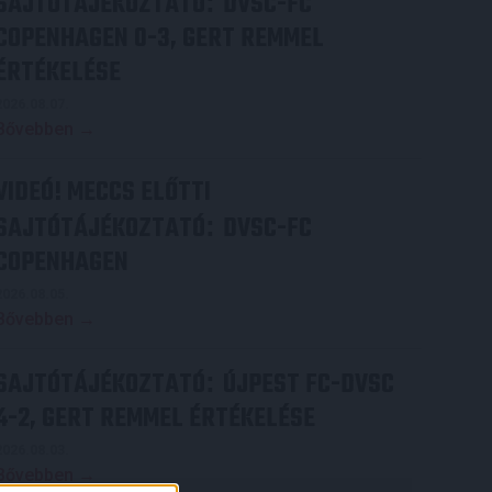
SAJTÓTÁJÉKOZTATÓ
DVSC-FC
:
COPENHAGEN 0-3, GERT REMMEL
ÉRTÉKELÉSE
2026.08.07.
Bővebben →
VIDEÓ! MECCS ELŐTTI
SAJTÓTÁJÉKOZTATÓ
DVSC-FC
:
COPENHAGEN
2026.08.05.
Bővebben →
SAJTÓTÁJÉKOZTATÓ
ÚJPEST FC-DVSC
:
4-2, GERT REMMEL ÉRTÉKELÉSE
2026.08.03.
Bővebben →