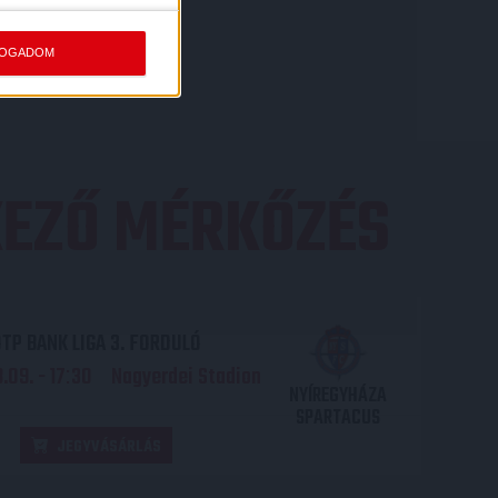
FOGADOM
EZŐ MÉRKŐZÉS
TP BANK LIGA 3. FORDULÓ
.09. - 17
30
Nagyerdei Stadion
:
NYÍREGYHÁZA
SPARTACUS
JEGYVÁSÁRLÁS