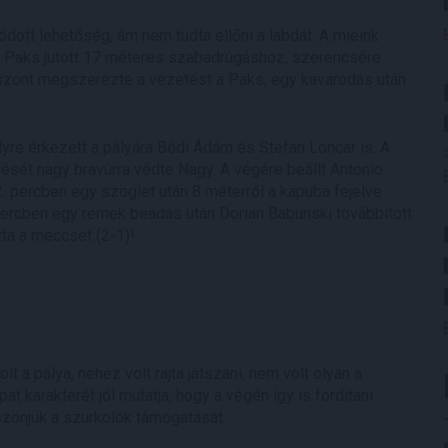
dott lehetőség, ám nem tudta ellőni a labdát. A mieink
a Paks jutott 17 méteres szabadrúgáshoz, szerencsére
 viszont megszerezte a vezetést a Paks, egy kavarodás után
elyre érkezett a pályára Bódi Ádám és Stefan Loncar is. A
ését nagy bravúrra védte Nagy. A végére beállt Antonio
2. percben egy szöglet után 8 méterről a kapuba fejelve
 percben egy remek beadás után Dorian Babunski továbbított
ta a meccset (2-1)!
t a pálya, nehéz volt rajta játszani, nem volt olyan a
at karakterét jól mutatja, hogy a végén így is fordítani
szönjük a szurkolók támogatását.