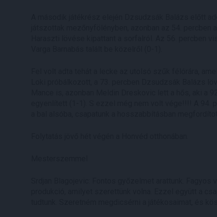
A második játékrész elején Dzsudzsák Balázs előtt adó
játszottak mezőnyfölényben, azonban az 54. percben 
Haraszti lövése kipattant a sorfalról. Az 56. percben
Varga Barnabás talált be közelről (0-1).
Fel volt adta tehát a lecke az utolsó szűk félórára, am
Loki próbálkozott, a 73. percben Dzsudzsák Balázs löv
Mance is, azonban Meldin Dreskovic lett a hős, aki a 9
egyenlített (1-1). S ezzel még nem volt vége!!!! A 94.
a bal alsóba, csapatunk a hosszabbításban megfordítot
Folytatás jövő hét végén a Honvéd otthonában.
Mesterszemmel
Srdjan Blagojevic: Fontos győzelmet arattunk. Fagyos vol
produkció, amilyet szerettünk volna. Ezzel együtt a csap
tudtunk. Szeretném megdicsérni a játékosaimat, és kö