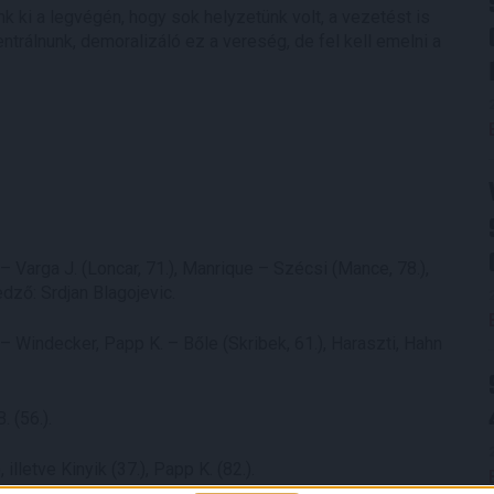
k ki a legvégén, hogy sok helyzetünk volt, a vezetést is
trálnunk, demoralizáló ez a vereség, de fel kell emelni a
 Varga J. (Loncar, 71.), Manrique – Szécsi (Mance, 78.),
dző: Srdjan Blagojevic.
 – Windecker, Papp K. – Bőle (Skribek, 61.), Haraszti, Hahn
. (56.).
illetve Kinyik (37.), Papp K. (82.).