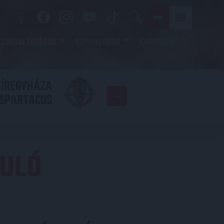
SZOLGÁLTATÁSOK
SZPONZOROK
KAPCSOLAT
YÍREGYHÁZA
FC
SPARTACUS
COPENHAGE
DULÓ