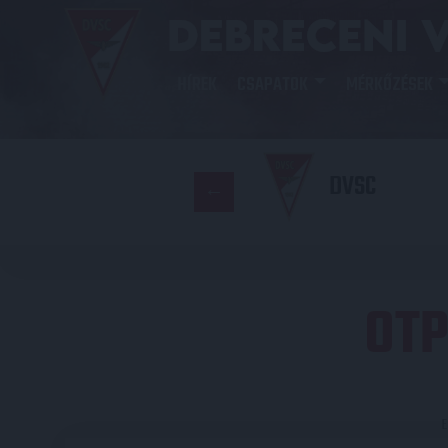
HÍREK
CSAPATOK
MÉRKŐZÉSEK
DVSC
OTP
E