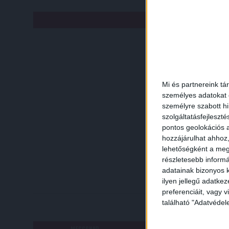
HE
NAGYERDEI STADION /
Mi és partnereink tá
személyes adatokat d
személyre szabott h
szolgáltatásfejleszté
pontos geolokációs a
hozzájárulhat ahhoz,
lehetőségként a megf
részletesebb informác
adatainak bizonyos k
ilyen jellegű adatke
preferenciáit, vagy v
található "Adatvéde
RÉ