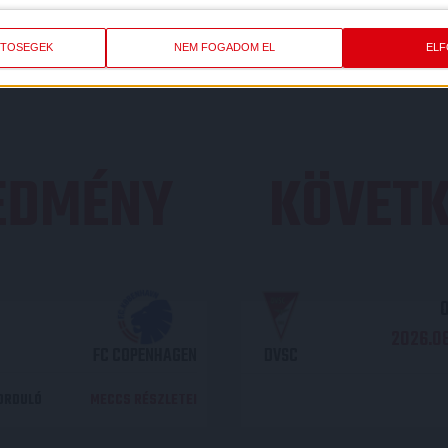
LIGA
IDÉNY
OTP Bank Liga
2022/2023
ETŐSÉGEK
NEM FOGADOM EL
EL
REDMÉNY
KÖVETK
O
2026.08
FC COPENHAGEN
DVSC
DORDULÓ
MECCS RÉSZLETEI