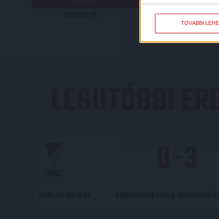
MECCSNAP
IDŐPONT
2023.02.11.
19:30
TOVÁBBI LEH
LEGUTÓBBI E
0
-
3
DVSC
2026-08-06 19:00
KONFERENCIA LIGA 3. SELEJTEZŐF