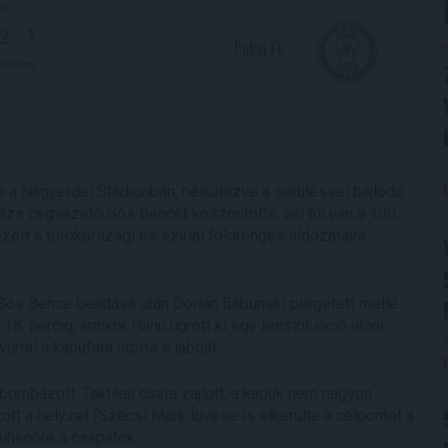
023.02.11.
2
-
1
Paksi FC
Full Time
e a Nagyerdei Stadionban, nélkülözve a sérüléssel bajlódó
lázs cégvezető Sós Bencét köszöntötte, aki túl van a 100.
t a törökországi és szíriai földrengés áldozataira
n Sós Bence beadása után Dorian Babunski pörgetett mellé.
8. percig, amikor Hahn ugrott ki egy lesszituáció utáni
úrral a kapufára ütötte a labdát.
 bombázott. Taktikai csata zajlott, a kapuk nem nagyon
tt a helyzet (Szécsi Márk lövése is elkerülte a célpontot a
pihenőre a csapatok.