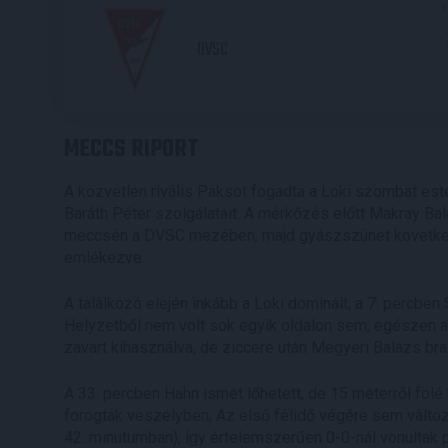
2
DVSC
MECCS RIPORT
A közvetlen rivális Paksot fogadta a Loki szombat est
Baráth Péter szolgálatait. A mérkőzés előtt Makray Ba
meccsén a DVSC mezében, majd gyászszünet következet
emlékezve.
A találkozó elején inkább a Loki dominált, a 7. percbe
Helyzetből nem volt sok egyik oldalon sem, egészen a 1
zavart kihasználva, de ziccere után Megyeri Balázs brav
A 33. percben Hahn ismét lőhetett, de 15 méterről fölé
forogtak veszélyben, Az első félidő végére sem változo
42. minutumban), így értelemszerűen 0-0-nál vonultak 