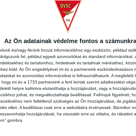
LYSZÍN
Debrecen Nagyerdei krt. 12 4032
Az Ön adatainak védelme fontos a számunkr
rolunk és/vagy férünk hozzá információkhoz egy eszközön, például süti
olgozunk fel, például egyedi azonosítókat és standard információkat,
irdetésekhez és tartalomhoz, hirdetések és tartalmak méréséhez, kö
shez küld.
Az Ön engedélyével mi és a partnereink eszközleolvasásos m
datokat és azonosítási információkat is felhasználhatunk. A megfelelő h
 hogy mi és a 1733 partnereink a fent leírtak szerint adatkezelést vég
elelő helyre kattintva elutasíthatja a hozzájárulást, vagy a hozzájárul
iókhoz juthat, és megváltoztathatja beállításait.
Felhívjuk figyelmét, 
ezeléséhez nem feltétlenül szükséges az Ön hozzájárulása, de jogában 
zelés ellen. A beállításai csak erre a weboldalra érvényesek. Bármikor m
isszavonhatja hozzájárulását, ha visszatér erre az oldalra, és rákattint a
lem" gombra.
SZLETEK