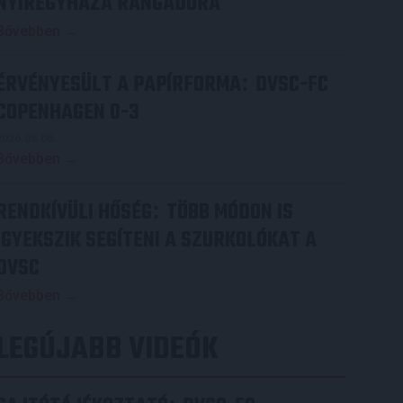
NYÍREGYHÁZA RANGADÓRA
Bővebben →
ÉRVÉNYESÜLT A PAPÍRFORMA
DVSC-FC
:
COPENHAGEN 0-3
2026.08.06.
Bővebben →
RENDKÍVÜLI HŐSÉG
TÖBB MÓDON IS
:
IGYEKSZIK SEGÍTENI A SZURKOLÓKAT A
DVSC
Bővebben →
LEGÚJABB VIDEÓK