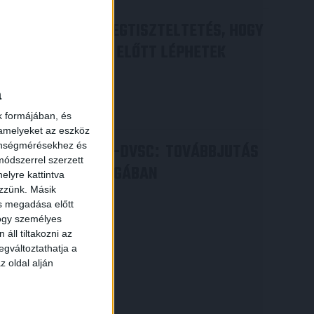
DÉNES VILMOS
MEGTISZTELTETÉS, HOGY
:
ILYEN SZURKOLÓK ELŐTT LÉPHETEK
×
PÁLYÁRA
a
2026.07.31.
Bővebben →
k formájában, és
 amelyeket az eszköz
zönségmérésekhez és
PJUNYIK JEREVÁN-DVSC
TOVÁBBJUTÁS
:
ódszerrel szerzett
A KONFERENCIA LIGÁBAN
elyre kattintva
ezzünk. Másik
Bővebben →
ás megadása előtt
hogy személyes
áll tiltakozni az
egváltoztathatja a
z oldal alján