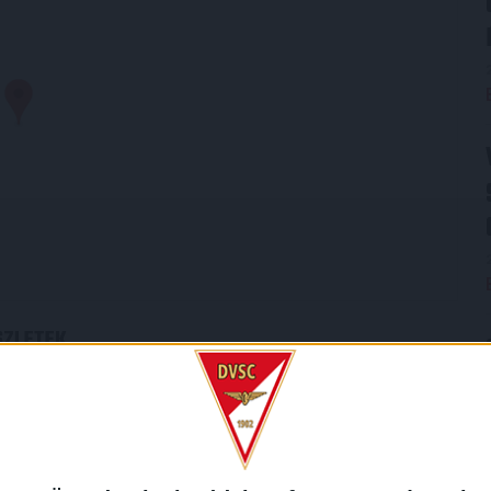
SZLETEK
LIGA
IDÉNY
OTP Bank Liga
2014/2015