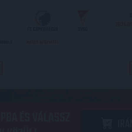
O
2026.08
FC COPENHAGEN
DVSC
DORDULÓ
MECCS RÉSZLETEI
PBA ÉS VÁLASSZ
IRÁ