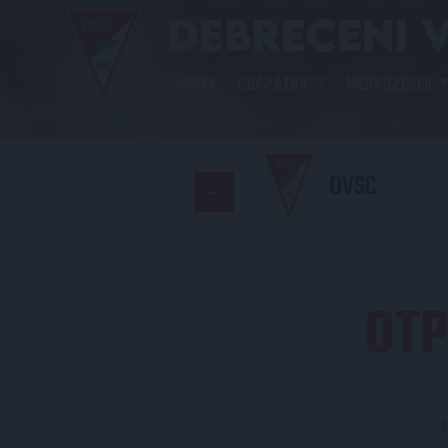
HÍREK
CSAPATOK
MÉRKŐZÉSEK
DVSC
OTP
E