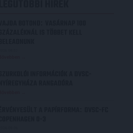
LEGUTÓBBI HÍREK
VAJDA BOTOND
VASÁRNAP 100
:
SZÁZALÉKNÁL IS TÖBBET KELL
BELEADNUNK
2026.08.07.
Bővebben →
SZURKOLÓI INFORMÁCIÓK A DVSC-
NYÍREGYHÁZA RANGADÓRA
Bővebben →
ÉRVÉNYESÜLT A PAPÍRFORMA
DVSC-FC
:
COPENHAGEN 0-3
2026.08.06.