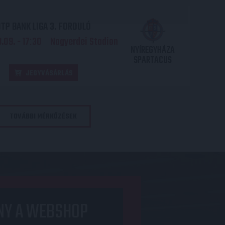
TP BANK LIGA 3. FORDULÓ
.09. - 17
30
Nagyerdei Stadion
:
NYÍREGYHÁZA
SPARTACUS
JEGYVÁSÁRLÁS
TOVÁBBI MÉRKŐZÉSEK
NY A WEBSHOP