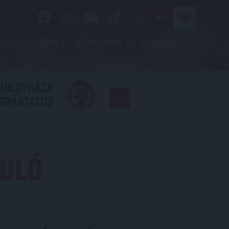
SZOLGÁLTATÁSOK
SZPONZOROK
KAPCSOLAT
YÍREGYHÁZA
FC
SPARTACUS
COPENHAGE
DULÓ