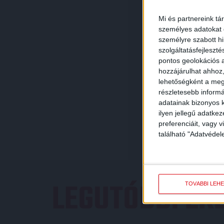
Mi és partnereink tá
személyes adatokat d
személyre szabott h
szolgáltatásfejleszté
pontos geolokációs a
hozzájárulhat ahhoz,
lehetőségként a megf
részletesebb informác
adatainak bizonyos k
ilyen jellegű adatke
preferenciáit, vagy v
található "Adatvéde
LEGUTÓBBI E
TOVÁBBI LEH