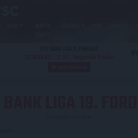
KLUB
JEGY ÉS
GALÉRIA
SHOP
AKADÉMIA
BÉRLET
OTP BANK LIGA 3. FORDULÓ
N
2026.08.09. - 17
30
Nagyerdei Stadion
:
JEGYVÁSÁRLÁS
 BANK LIGA 19. FOR
Közzétéve: 2015.03.08.
redmény