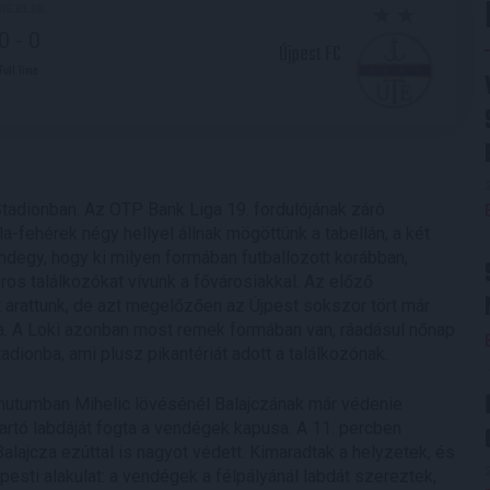
015.03.08.
0
-
0
Újpest FC
Full Time
adionban. Az OTP Bank Liga 19. fordulójának záró
la-fehérek négy hellyel állnak mögöttünk a tabellán, a két
egy, hogy ki milyen formában futballozott korábban,
os találkozókat vívunk a fővárosiakkal. Az előző
arattunk, de azt megelőzően az Újpest sokszor tört már
-ra. A Loki azonban most remek formában van, ráadásul nőnap
dionba, ami plusz pikantériát adott a találkozónak.
minutumban Mihelic lövésénél Balajczának már védenie
tartó labdáját fogta a vendégek kapusa. A 11. percben
alajcza ezúttal is nagyot védett. Kimaradtak a helyzetek, és
esti alakulat: a vendégek a félpályánál labdát szereztek,