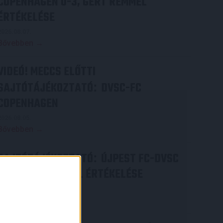
COPENHAGEN 0-3, GERT REMMEL
ÉRTÉKELÉSE
2026.08.07.
Bővebben →
VIDEÓ! MECCS ELŐTTI
SAJTÓTÁJÉKOZTATÓ
DVSC-FC
:
COPENHAGEN
2026.08.05.
Bővebben →
SAJTÓTÁJÉKOZTATÓ
ÚJPEST FC-DVSC
:
4-2, GERT REMMEL ÉRTÉKELÉSE
2026.08.03.
×
Bővebben →