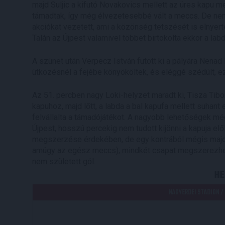
majd Suljic a kifutó Novakovics mellett az üres kapu mel
támadtak, így még élvezetesebbé vált a meccs. De nem
akciókat vezetett, ami a közönség tetszését is elnyerte
Talán az Újpest valamivel többet birtokolta ekkor a la
A szünet után Verpecz István futott ki a pályára Nena
ütközésnél a fejébe könyököltek, és eléggé szédült, ez
Az 51. percben nagy Loki-helyzet maradt ki, Tisza Tibo
kapuhoz, majd lőtt, a labda a bal kapufa mellett suhant
felvállalta a támadójátékot. A nagyobb lehetőségek még
Újpest, hosszú percekig nem tudott kijönni a kapuja el
megszerzése érdekében, de egy kontrából mégis majdn
amúgy az egész meccs), mindkét csapat megszerezhet
nem született gól.
HE
NAGYERDEI STADION /