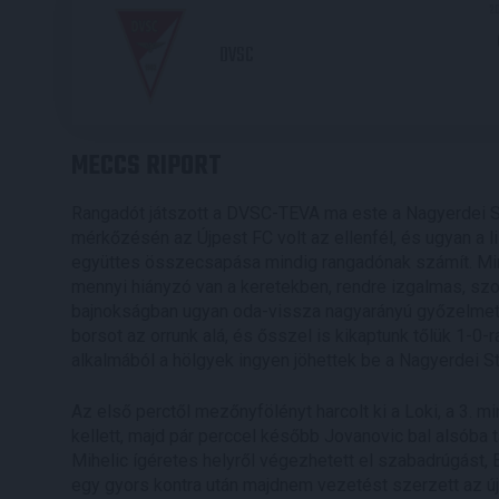
2
DVSC
MECCS RIPORT
Rangadót játszott a DVSC-TEVA ma este a Nagyerdei St
mérkőzésén az Újpest FC volt az ellenfél, és ugyan a li
együttes összecsapása mindig rangadónak számít. Mind
mennyi hiányzó van a keretekben, rendre izgalmas, szor
bajnokságban ugyan oda-vissza nagyarányú győzelmet 
borsot az orrunk alá, és ősszel is kikaptunk tőlük 1-0
alkalmából a hölgyek ingyen jöhettek be a Nagyerdei Sta
Az első perctől mezőnyfölényt harcolt ki a Loki, a 3. 
kellett, majd pár perccel később Jovanovic bal alsóba 
Mihelic ígéretes helyről végezhetett el szabadrúgást, B
egy gyors kontra után majdnem vezetést szerzett az újp