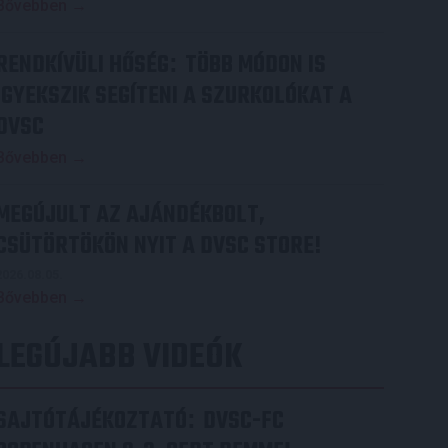
Bővebben →
RENDKÍVÜLI HŐSÉG
TÖBB MÓDON IS
:
IGYEKSZIK SEGÍTENI A SZURKOLÓKAT A
DVSC
Bővebben →
MEGÚJULT AZ AJÁNDÉKBOLT,
CSÜTÖRTÖKÖN NYIT A DVSC STORE!
2026.08.05.
Bővebben →
LEGÚJABB VIDEÓK
SAJTÓTÁJÉKOZTATÓ
DVSC-FC
: