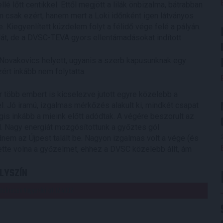
lé lőtt centikkel. Ettől megjött a lilák önbizalma, bátrabban
 csak ezért, hanem mert a Loki időnként igen látványos
. Kiegyenlített küzdelem folyt a félidő vége felé a pályán.
bdát, de a DVSC-TEVA gyors ellentámadásokat indított.
d Novakovics helyett, ugyanis a szerb kapusunknak egy
ért inkább nem folytatta.
r több embert is kicselezve jutott egyre közelebb a
 el. Jó iramú, izgalmas mérkőzés alakult ki, mindkét csapat
is inkább a mieink előtt adódtak. A végére beszorult az
ől. Nagy energiát mozgósítottunk a győztes gól
em az Újpest talált be. Nagyon izgalmas volt a vége (és
te volna a győzelmet, ehhez a DVSC közelebb állt, ám
LYSZÍN
Debrecen Nagyerdei krt. 12 4032