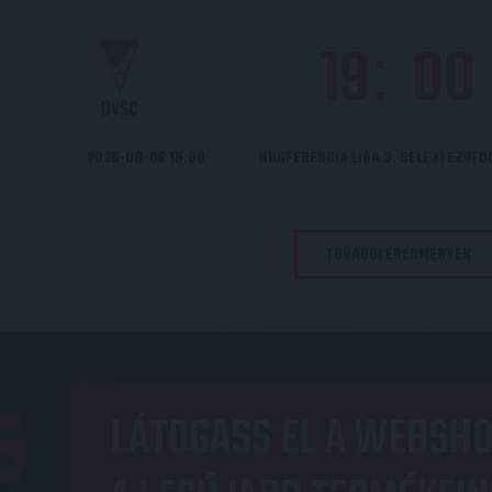
19
00
:
DVSC
2026-08-06 19:00
KONFERENCIA LIGA 3. SELEJTEZŐF
TOVÁBBI EREDMÉNYEK
OP
LÁTOGASS EL A WEBSHO