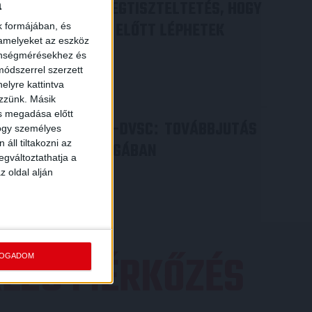
DÉNES VILMOS
MEGTISZTELTETÉS, HOGY
a
:
ILYEN SZURKOLÓK ELŐTT LÉPHETEK
k formájában, és
 amelyeket az eszköz
PÁLYÁRA
zönségmérésekhez és
ódszerrel szerzett
2026.07.31.
elyre kattintva
Bővebben →
ezzünk. Másik
ás megadása előtt
PJUNYIK JEREVÁN-DVSC
TOVÁBBJUTÁS
:
hogy személyes
áll tiltakozni az
A KONFERENCIA LIGÁBAN
egváltoztathatja a
Bővebben →
z oldal alján
EZŐ MÉRKŐZÉS
FOGADOM