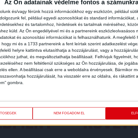
Az Ön adatainak védelme fontos a számunkr
rolunk és/vagy férünk hozzá információkhoz egy eszközön, például süti
olgozunk fel, például egyedi azonosítókat és standard információkat,
irdetésekhez és tartalomhoz, hirdetések és tartalmak méréséhez, kö
shez küld.
Az Ön engedélyével mi és a partnereink eszközleolvasásos m
datokat és azonosítási információkat is felhasználhatunk. A megfelelő h
 hogy mi és a 1733 partnereink a fent leírtak szerint adatkezelést vég
elelő helyre kattintva elutasíthatja a hozzájárulást, vagy a hozzájárul
iókhoz juthat, és megváltoztathatja beállításait.
Felhívjuk figyelmét, 
ezeléséhez nem feltétlenül szükséges az Ön hozzájárulása, de jogában 
zelés ellen. A beállításai csak erre a weboldalra érvényesek. Bármikor m
isszavonhatja hozzájárulását, ha visszatér erre az oldalra, és rákattint a
lem" gombra.
REDMÉNY
KÖVETK
ETŐSÉGEK
NEM FOGADOM EL
EL