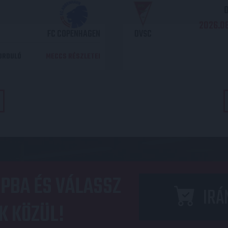
O
2026.08
FC COPENHAGEN
DVSC
DORDULÓ
MECCS RÉSZLETEI
PBA ÉS VÁLASSZ
IRÁ
K KÖZÜL!