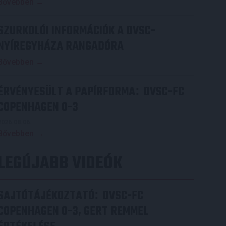
Bővebben →
SZURKOLÓI INFORMÁCIÓK A DVSC-
NYÍREGYHÁZA RANGADÓRA
Bővebben →
ÉRVÉNYESÜLT A PAPÍRFORMA
DVSC-FC
:
COPENHAGEN 0-3
2026.08.06.
Bővebben →
LEGÚJABB VIDEÓK
SAJTÓTÁJÉKOZTATÓ
DVSC-FC
:
COPENHAGEN 0-3, GERT REMMEL