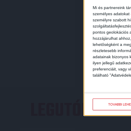
Mi és partnereink tá
személyes adatokat d
személyre szabott h
szolgáltatásfejleszté
pontos geolokációs a
hozzájárulhat ahhoz,
lehetőségként a megf
részletesebb informác
adatainak bizonyos k
ilyen jellegű adatke
preferenciáit, vagy v
található "Adatvéde
LEGUTÓBBI E
TOVÁBBI LEH