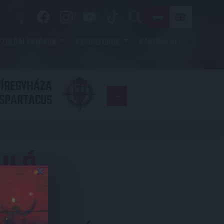
SZOLGÁLTATÁSOK
SZPONZOROK
KAPCSOLAT
YÍREGYHÁZA
FC
SPARTACUS
COPENHAGE
ULÓ
×