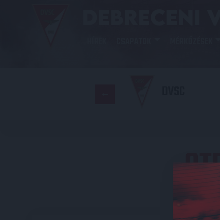
HÍREK
CSAPATOK
MÉRKŐZÉSEK
DVSC
OT
E