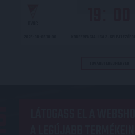
19
00
:
DVSC
2026-08-06 19:00
KONFERENCIA LIGA 3. SELEJTEZŐF
TOVÁBBI EREDMÉNYEK
OP
LÁTOGASS EL A WEBSHO
A LEGÚJABB TERMÉKEIN