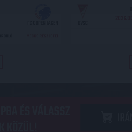
O
2026.08
FC COPENHAGEN
DVSC
DORDULÓ
MECCS RÉSZLETEI
PBA ÉS VÁLASSZ
IRÁ
K KÖZÜL!