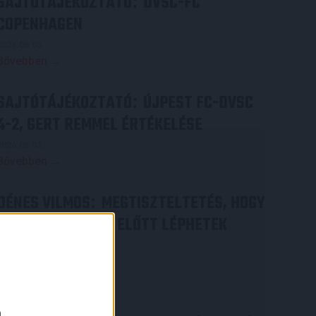
SAJTÓTÁJÉKOZTATÓ
DVSC-FC
:
COPENHAGEN
2026.08.05.
Bővebben →
SAJTÓTÁJÉKOZTATÓ
ÚJPEST FC-DVSC
:
4-2, GERT REMMEL ÉRTÉKELÉSE
2026.08.03.
Bővebben →
DÉNES VILMOS
MEGTISZTELTETÉS, HOGY
:
ILYEN SZURKOLÓK ELŐTT LÉPHETEK
PÁLYÁRA
2026.07.31.
Bővebben →
a