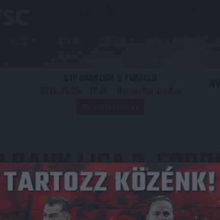
KLUB
JEGY ÉS
GALÉRIA
SHOP
AKADÉMIA
BÉRLET
OTP BANK LIGA 3. FORDULÓ
N
2026.08.09. - 17
30
Nagyerdei Stadion
:
JEGYVÁSÁRLÁS
P BANK LIGA 2. FORD
Közzétéve: 2016.07.24.
redmény