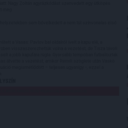
miatt: Nagy Zoltán agyrázkódást szenvedett egy ütközés
t meg.
 és helyzetekben sem bővelkedett a nem túl színvonalas első
ített a Vasas: Pavlov bal oldalról ívelt a kapu elé, a
rcben visszaszerezhettük volna a vezetést, de Tisza távoli
solt a jobb kapufára rúgta. Gyorsabb tempóban futballoztak
sas átvette a vezetést, amikor Remili szöglete után Vaskó
tuáció megismétlődött – teljesen ugyanígy -, ezzel a
a.
LYSZÍN
st, IV. kerület, Budapest, Közép-Magyarország, 1044, Magyarország