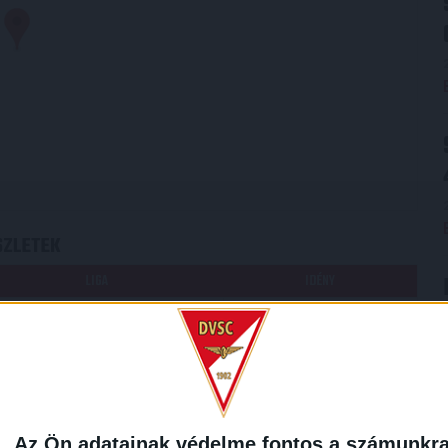
SZLETEK
LIGA
IDÉNY
OTP Bank Liga
2016/2017
Az Ön adatainak védelme fontos a számunkr