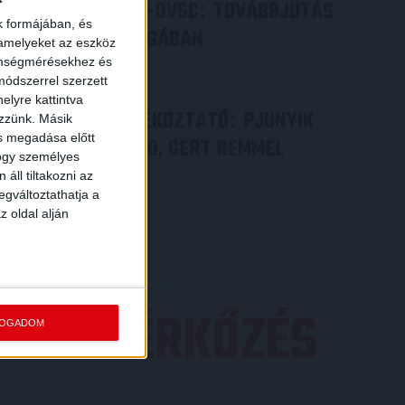
PJUNYIK JEREVÁN-DVSC
TOVÁBBJUTÁS
:
k formájában, és
A KONFERENCIA LIGÁBAN
 amelyeket az eszköz
zönségmérésekhez és
Bővebben →
ódszerrel szerzett
elyre kattintva
VIDEÓ! SAJTÓTÁJÉKOZTATÓ
PJUNYIK
:
ezzünk. Másik
ás megadása előtt
JEREVÁN-DVSC 0-0, GERT REMMEL
hogy személyes
ÉRTÉKELÉSE
áll tiltakozni az
egváltoztathatja a
Bővebben →
z oldal alján
EZŐ MÉRKŐZÉS
FOGADOM