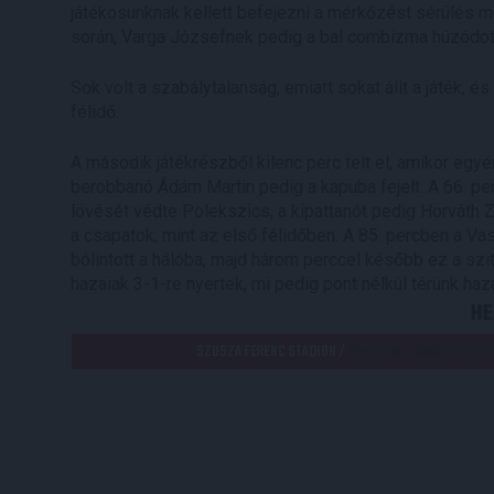
játékosunknak kellett befejezni a mérkőzést sérülés 
során, Varga Józsefnek pedig a bal combizma húzódot
Sok volt a szabálytalanság, emiatt sokat állt a játék,
félidő.
A második játékrészből kilenc perc telt el, amikor egyenl
berobbanó Ádám Martin pedig a kapuba fejelt. A 66. pe
lövését védte Polekszics, a kipattanót pedig Horváth Z
a csapatok, mint az első félidőben. A 85. percben a Va
bólintott a hálóba, majd három perccel később ez a szi
hazaiak 3-1-re nyertek, mi pedig pont nélkül térünk haz
HE
SZUSZA FERENC STADION /
Megyeri út, Juharliget, Újpe