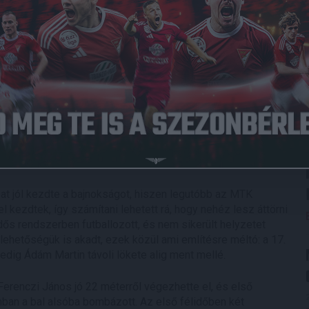
016.07.24.
3
-
1
DVSC
Full Time
ékosunk – Aleksandar Jovanovic, Korhut Mihály, Holman
sem tudta vállalni a mai, Vasas elleni bajnokit, míg voltak,
 a kispadon ültek.
apat jól kezdte a bajnokságot, hiszen legutóbb az MTK
l kezdtek, így számítani lehetett rá, hogy nehéz lesz áttörni
dős rendszerben futballozott, és nem sikerült helyzetet
 lehetőségük is akadt, ezek közül ami említésre méltó: a 17.
pedig Ádám Martin távoli lökete alig ment mellé.
Ferenczi János jó 22 méterről végezhette el, és első
nban a bal alsóba bombázott. Az első félidőben két