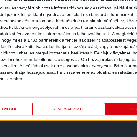
rolunk és/vagy férünk hozzá információkhoz egy eszközön, például süti
olgozunk fel, például egyedi azonosítókat és standard információkat,
irdetésekhez és tartalomhoz, hirdetések és tartalmak méréséhez, kö
shez küld.
Az Ön engedélyével mi és a partnereink eszközleolvasásos m
datokat és azonosítási információkat is felhasználhatunk. A megfelelő h
 hogy mi és a 1733 partnereink a fent leírtak szerint adatkezelést vég
elelő helyre kattintva elutasíthatja a hozzájárulást, vagy a hozzájárul
iókhoz juthat, és megváltoztathatja beállításait.
Felhívjuk figyelmét, 
ezeléséhez nem feltétlenül szükséges az Ön hozzájárulása, de jogában 
zelés ellen. A beállításai csak erre a weboldalra érvényesek. Bármikor m
isszavonhatja hozzájárulását, ha visszatér erre az oldalra, és rákattint a
lem" gombra.
REDMÉNY
KÖVETK
ETŐSÉGEK
NEM FOGADOM EL
EL