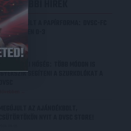
LEGUTÓBBI HÍREK
ÉRVÉNYESÜLT A PAPÍRFORMA
DVSC-FC
:
COPENHAGEN 0-3
2026.08.06.
Bővebben →
RENDKÍVÜLI HŐSÉG
TÖBB MÓDON IS
:
IGYEKSZIK SEGÍTENI A SZURKOLÓKAT A
DVSC
Bővebben →
MEGÚJULT AZ AJÁNDÉKBOLT,
CSÜTÖRTÖKÖN NYIT A DVSC STORE!
2026.08.05.