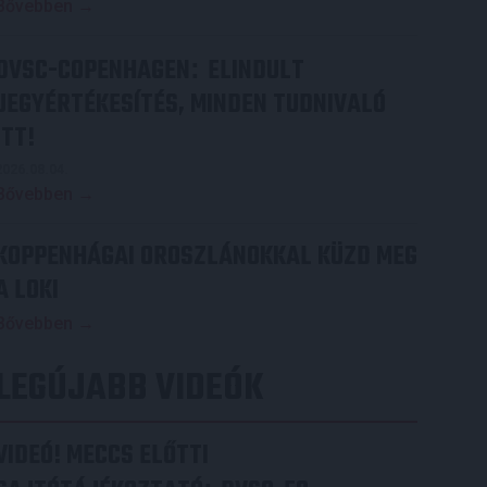
Bővebben →
DVSC-COPENHAGEN
ELINDULT
:
JEGYÉRTÉKESÍTÉS, MINDEN TUDNIVALÓ
ITT!
2026.08.04.
Bővebben →
KOPPENHÁGAI OROSZLÁNOKKAL KÜZD MEG
A LOKI
Bővebben →
LEGÚJABB VIDEÓK
VIDEÓ! MECCS ELŐTTI