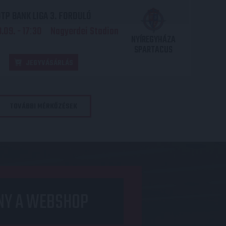
TP BANK LIGA 3. FORDULÓ
.09. - 17
30
Nagyerdei Stadion
:
NYÍREGYHÁZA
SPARTACUS
JEGYVÁSÁRLÁS
TOVÁBBI MÉRKŐZÉSEK
NY A WEBSHOP