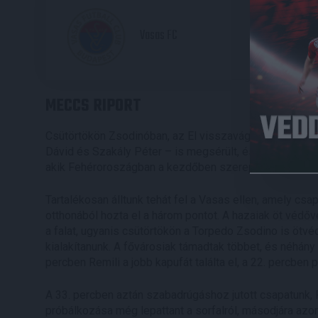
2
Vasas FC
MECCS RIPORT
Csütörtökön Zsodinóban, az El visszavágóján négy ját
Dávid és Szakály Péter – is megsérült, és közülük egyik 
akik Fehéroroszágban a kezdőben szerepeltek, de most
Tartalékosan álltunk tehát fel a Vasas ellen, amely cs
otthonából hozta el a három pontot. A hazaiak öt védőve
a falat, ugyanis csütörtökön a Torpedo Zsodino is ötvé
kialakítanunk. A fővárosiak támadtak többet, és néhány
percben Remili a jobb kapufát találta el, a 22. percben 
A 33. percben aztán szabadrúgáshoz jutott csapatunk, 
próbálkozása még lepattant a sorfalról, másodjára azo