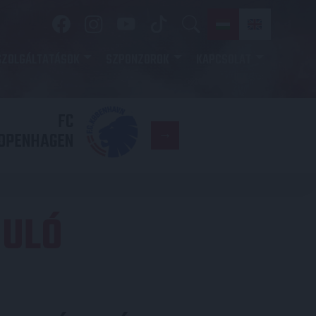
SZOLGÁLTATÁSOK
SZPONZOROK
KAPCSOLAT
FC
DVSC
OPENHAGEN
DULÓ