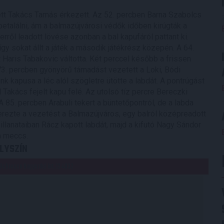
tt Takács Tamás érkezett. Az 52. percben Barna Szabolcs
etalálni, ám a balmazújvárosi védők időben kirúgták a
erről leadott lövése azonban a bal kapufáról pattant ki.
 így sokat állt a játék a második játékrész közepén. A 64.
Haris Tabakovic váltotta. Két perccel később a frissen
73. percben gyönyörű támadást vezetett a Loki, Bódi
nk kapusa a léc alól szögletre ütötte a labdát. A pontrúgást
 Takács fejelt kapu felé. Az utolsó tíz percre Bereczki
A 85. percben Arabuli tekert a büntetőpontról, de a labda
rezte a vezetést a Balmazújváros, egy balról középreadott
illanataiban Rácz kapott labdát, majd a kifutó Nagy Sándor
 a meccs.
LYSZÍN
Debrecen Nagyerdei krt. 12 4032