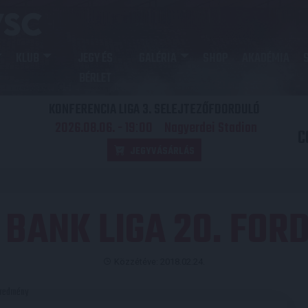
KLUB
JEGY ÉS
GALÉRIA
SHOP
AKADÉMIA
BÉRLET
KONFERENCIA LIGA 3. SELEJTEZŐFDORDULÓ
2026.08.06. - 19
00
Nagyerdei Stadion
:
C
JEGYVÁSÁRLÁS
 BANK LIGA 20. FOR
Közzétéve: 2018.02.24.
redmény