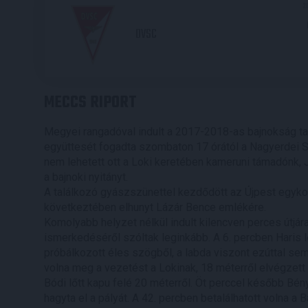
2
DVSC
MECCS RIPORT
Megyei rangadóval indult a 2017-2018-as bajnokság t
együttesét fogadta szombaton 17 órától a Nagyerdei S
nem lehetett ott a Loki keretében kameruni támadónk, 
a bajnoki nyitányt.
A találkozó gyászszünettel kezdődött az Újpest egyko
következtében elhunyt Lázár Bence emlékére.
Komolyabb helyzet nélkül indult kilencven perces útjár
ismerkedéséről szóltak leginkább. A 6. percben Haris lő
próbálkozott éles szögből, a labda viszont ezúttal se
volna meg a vezetést a Lokinak, 18 méterről elvégzett 
Bódi lőtt kapu felé 20 méterről. Öt perccel később Bénye
hagyta el a pályát. A 42. percben betalálhatott volna 