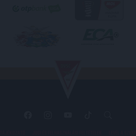
 TÁJÉKOZATÓ
JOGI ÉS FELHASZNÁLÁSI FELTÉTELEK
LEVÉL A SZER