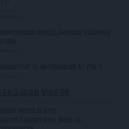
ITT!
2026.08.04.
Bővebben →
KOPPENHÁGAI OROSZLÁNOKKAL KÜZD MEG
A LOKI
Bővebben →
AUGUSZTUS 16-ÁN FOGADJUK AZ ETO-T
Bővebben →
LEGÚJABB VIDEÓK
VIDEÓ! MECCS ELŐTTI
SAJTÓTÁJÉKOZTATÓ
DVSC-FC
: