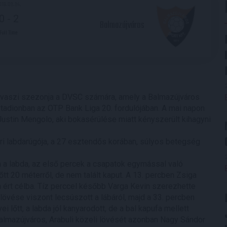
018.02.24.
0
-
2
Balmazújváros
Full Time
avaszi szezonja a DVSC számára, amely a Balmazújváros
tadionban az OTP Bank Liga 20. fordulójában. A mai napon
Justin Mengolo, aki bokasérülése miatt kényszerült kihagyni
ri labdarúgója, a 27 esztendős korában, súlyos betegség
a a labda, az első percek a csapatok egymással való
tt 20 méterről, de nem talált kaput. A 13. percben Zsiga
m ért célba. Tíz perccel később Varga Kevin szerezhette
lövése viszont lecsúszott a lábáról, majd a 33. percben
i lőtt, a labda jól kanyarodott, de a bal kapufa mellett
a Balmazújváros, Arabuli közeli lövését azonban Nagy Sándor