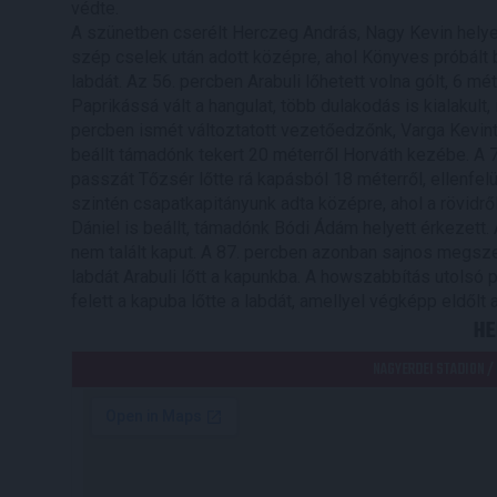
védte.
A szünetben cserélt Herczeg András, Nagy Kevin helye
szép cselek után adott középre, ahol Könyves próbált b
labdát. Az 56. percben Arabuli lőhetett volna gólt, 6 mét
Paprikássá vált a hangulat, több dulakodás is kialakult,
percben ismét változtatott vezetőedzőnk, Varga Kevint 
beállt támadónk tekert 20 méterről Horváth kezébe. A 
passzát Tőzsér lőtte rá kapásból 18 méterről, ellenfelü
szintén csapatkapitányunk adta középre, ahol a rövidről
Dániel is beállt, támadónk Bódi Ádám helyett érkezett. 
nem talált kaput. A 87. percben azonban sajnos megsze
labdát Arabuli lőtt a kapunkba. A howszabbítás utolsó p
felett a kapuba lőtte a labdát, amellyel végképp eldőlt
HE
NAGYERDEI STADION /