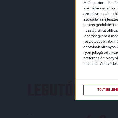
Mi és partnereink tá
személyes adatokat d
személyre szabott h
szolgáltatásfejleszté
pontos geolokációs a
hozzájárulhat ahhoz,
lehetőségként a megf
részletesebb informác
adatainak bizonyos k
ilyen jellegű adatke
preferenciáit, vagy v
található "Adatvéde
LEGUTÓBBI E
TOVÁBBI LEH