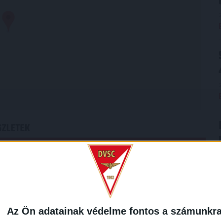
SZLETEK
LIGA
IDÉNY
OTP Bank Liga
2017/2018
Az Ön adatainak védelme fontos a számunkr