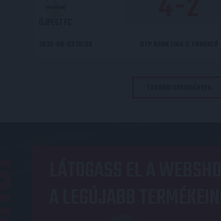
4
-
2
ÚJPEST FC
2026-08-02 15:30
OTP BANK LIGA 2. FORDULÓ
TOVÁBBI EREDMÉNYEK
OP
LÁTOGASS EL A WEBSHO
A LEGÚJABB TERMÉKEIN