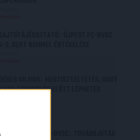
COPENHAGEN
2026.08.05.
Bővebben →
SAJTÓTÁJÉKOZTATÓ
ÚJPEST FC-DVSC
:
4-2, GERT REMMEL ÉRTÉKELÉSE
2026.08.03.
Bővebben →
DÉNES VILMOS
MEGTISZTELTETÉS, HOGY
:
ILYEN SZURKOLÓK ELŐTT LÉPHETEK
PÁLYÁRA
2026.07.31.
Bővebben →
×
PJUNYIK JEREVÁN-DVSC
TOVÁBBJUTÁS
:
a