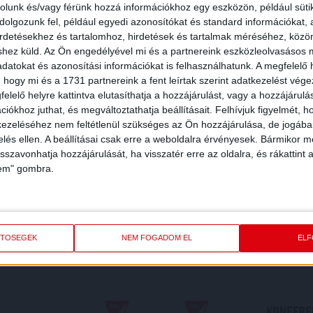
rolunk és/vagy férünk hozzá információkhoz egy eszközön, például süti
olgozunk fel, például egyedi azonosítókat és standard információkat,
irdetésekhez és tartalomhoz, hirdetések és tartalmak méréséhez, kö
shez küld.
Az Ön engedélyével mi és a partnereink eszközleolvasásos m
datokat és azonosítási információkat is felhasználhatunk. A megfelelő h
 hogy mi és a 1731 partnereink a fent leírtak szerint adatkezelést vég
elelő helyre kattintva elutasíthatja a hozzájárulást, vagy a hozzájárul
iókhoz juthat, és megváltoztathatja beállításait.
Felhívjuk figyelmét, 
ezeléséhez nem feltétlenül szükséges az Ön hozzájárulása, de jogában 
zelés ellen. A beállításai csak erre a weboldalra érvényesek. Bármikor m
isszavonhatja hozzájárulását, ha visszatér erre az oldalra, és rákattint a
lem" gombra.
REDMÉNY
KÖVETK
ETŐSÉGEK
NEM FOGADOM EL
EL
KONFEREN