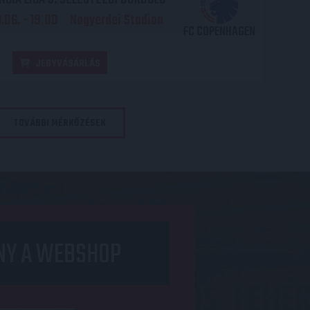
06. - 19
00
Nagyerdei Stadion
:
FC COPENHAGEN
JEGYVÁSÁRLÁS
TOVÁBBI MÉRKŐZÉSEK
NY A WEBSHOP