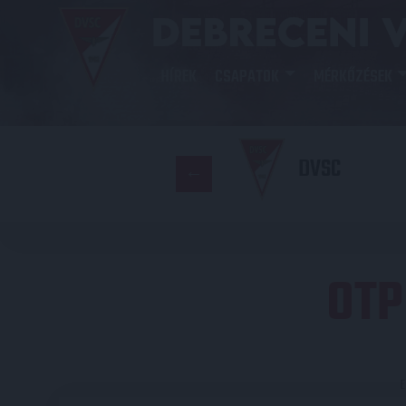
HÍREK
CSAPATOK
MÉRKŐZÉSEK
DVSC
OTP
E