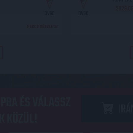
2026.08.
DVSC
DVSC
MECCS RÉSZLETEI
PBA ÉS VÁLASSZ
IRÁ
K KÖZÜL!