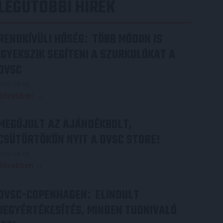
LEGUTÓBBI HÍREK
RENDKÍVÜLI HŐSÉG
TÖBB MÓDON IS
:
IGYEKSZIK SEGÍTENI A SZURKOLÓKAT A
DVSC
2026.08.06.
Bővebben →
MEGÚJULT AZ AJÁNDÉKBOLT,
CSÜTÖRTÖKÖN NYIT A DVSC STORE!
2026.08.05.
Bővebben →
DVSC-COPENHAGEN
ELINDULT
:
JEGYÉRTÉKESÍTÉS, MINDEN TUDNIVALÓ