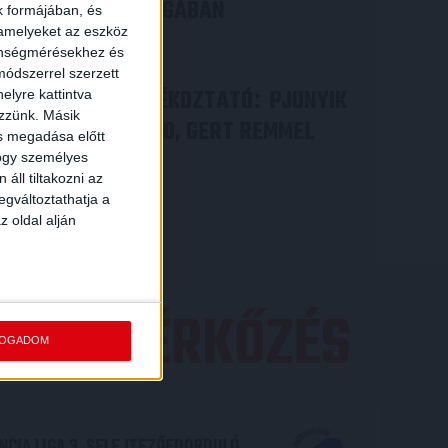
A KONFERENCIA LIGÁBAN
k formájában, és
 amelyeket az eszköz
Bővebben →
zönségmérésekhez és
ódszerrel szerzett
VIDEÓ! SAJTÓTÁJÉKOZTATÓ
PJUNYIK
:
elyre kattintva
ezzünk. Másik
JEREVÁN-DVSC 0-0, GERT REMMEL
ás megadása előtt
ÉRTÉKELÉSE
hogy személyes
áll tiltakozni az
Bővebben →
egváltoztathatja a
z oldal alján
EZŐ MÉRKŐZÉS
FOGADOM
CIA LIGA 3. SELEJTEZŐFDORDULÓ