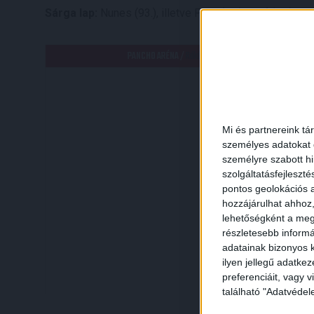
Sárga lap:
Nunes (93.), illetve Poór (39.), Gróf (86.), Ugr
HE
PANCHO ARÉNA /
Rákóczi Ferenc utca, Felcsút, Bicskei 
Mi és partnereink tá
személyes adatokat d
személyre szabott h
szolgáltatásfejleszté
pontos geolokációs a
hozzájárulhat ahhoz,
lehetőségként a megf
részletesebb informác
adatainak bizonyos k
ilyen jellegű adatke
preferenciáit, vagy v
található "Adatvéde