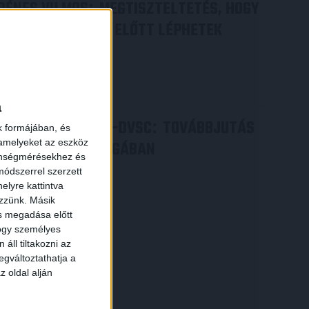
DÉNES VILMOS
MEGTISZTELTETÉS, HOGY
:
ILYEN SZURKOLÓK ELŐTT LÉPHETEK
PÁLYÁRA
2026.07.31.
Bővebben →
a
PJUNYIK JEREVÁN-DVSC
TOVÁBBJUTÁS
:
k formájában, és
 amelyeket az eszköz
A KONFERENCIA LIGÁBAN
zönségmérésekhez és
Bővebben →
ódszerrel szerzett
elyre kattintva
ezzünk. Másik
ás megadása előtt
hogy személyes
áll tiltakozni az
egváltoztathatja a
z oldal alján