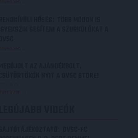
Bővebben →
RENDKÍVÜLI HŐSÉG
TÖBB MÓDON IS
:
IGYEKSZIK SEGÍTENI A SZURKOLÓKAT A
DVSC
Bővebben →
MEGÚJULT AZ AJÁNDÉKBOLT,
CSÜTÖRTÖKÖN NYIT A DVSC STORE!
2026.08.05.
Bővebben →
LEGÚJABB VIDEÓK
SAJTÓTÁJÉKOZTATÓ
DVSC-FC
: