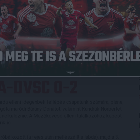
022.02.20.
0
-
2
DVSC
Full Time
ZELEM
PUSKÁS
:
A-DVSC 0-2
rda elleni idegenbeli fellépés csapatunk számára, pláne,
góta maródi Bárány Donátot, valamint Kundrák Norbertet
t nélkülöznie. A Mezőkövesd elleni találkozóhoz képest
ik is.
álkozott (a fejes után mellészállt a labda), majd a 3.