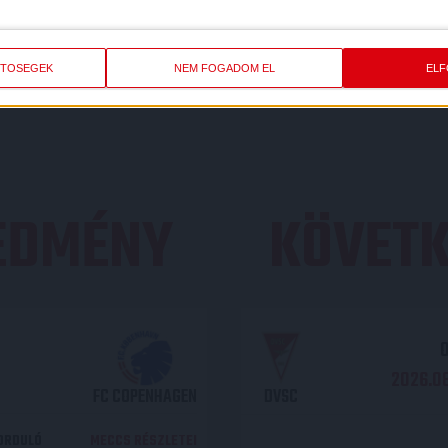
SZLETEK
LIGA
IDÉNY
OTP Bank Liga
2021/2022
ETŐSÉGEK
NEM FOGADOM EL
EL
REDMÉNY
KÖVETK
O
2026.08
FC COPENHAGEN
DVSC
DORDULÓ
MECCS RÉSZLETEI