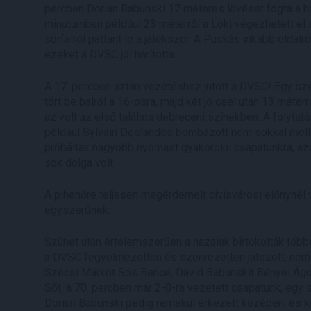
percben Dorian Babunski 17 méteres lövését fogta a h
minutumban például 23 méterről a Loki végezhetett el
sorfalról pattant le a játékszer. A Puskás inkább oldal
ezeket a DVSC jól hárította.
A 17. percben aztán vezetéshez jutott a DVSC! Egy sz
tört be balról a 16-osra, majd két jó csel után 13 méterr
az volt az első találata debreceni színekben. A folytat
például Sylvain Deslandes bombázott nem sokkal mellé
próbáltak nagyobb nyomást gyakorolni csapatunkra, azon
sok dolga volt.
A pihenőre teljesen megérdemelt cívisvárosi előnynél 
egyszerűnek.
Szünet után értelemszerűen a hazaiak birtokolták több
a DVSC fegyelmezetten és szervezetten játszott, nem 
Szécsi Márkot Sós Bence, David Babunskit Bényei Ágosto
Sőt, a 70. percben már 2-0-ra vezetett csapatunk, egy s
Dorian Babunski pedig remekül érkezett középen, és köz