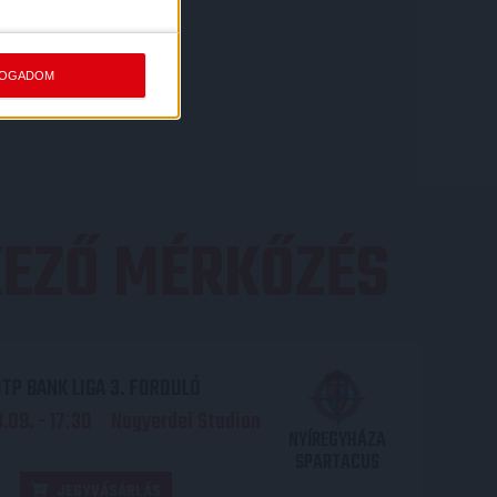
FOGADOM
EZŐ MÉRKŐZÉS
TP BANK LIGA 3. FORDULÓ
.09. - 17
30
Nagyerdei Stadion
:
NYÍREGYHÁZA
SPARTACUS
JEGYVÁSÁRLÁS