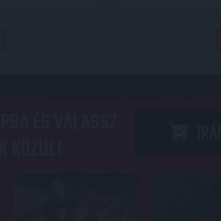
PBA ÉS VÁLASSZ
IRÁ
K KÖZÜL!