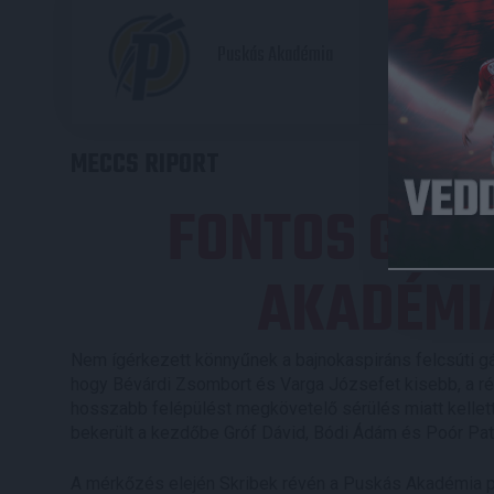
2
Puskás Akadémia
MECCS RIPORT
FONTOS GYŐ
AKADÉMI
Nem ígérkezett könnyűnek a bajnokaspiráns felcsúti gá
hogy Bévárdi Zsombort és Varga Józsefet kisebb, a ré
hosszabb felépülést megkövetelő sérülés miatt kellet
bekerült a kezdőbe Gróf Dávid, Bódi Ádám és Poór Patr
A mérkőzés elején Skribek révén a Puskás Akadémia prób