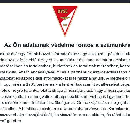
ai (87.).
LYSZÍN
járás, Fejér megye, Közép-Dunántúl, Dunántúl, 8086, Magyarország
Az Ön adatainak védelme fontos a számunkr
rolunk és/vagy férünk hozzá információkhoz egy eszközön, például süti
olgozunk fel, például egyedi azonosítókat és standard információkat,
irdetésekhez és tartalomhoz, hirdetések és tartalmak méréséhez, kö
shez küld.
Az Ön engedélyével mi és a partnereink eszközleolvasásos m
datokat és azonosítási információkat is felhasználhatunk. A megfelelő h
 hogy mi és a 1733 partnereink a fent leírtak szerint adatkezelést vég
elelő helyre kattintva elutasíthatja a hozzájárulást, vagy a hozzájárul
iókhoz juthat, és megváltoztathatja beállításait.
Felhívjuk figyelmét, 
ezeléséhez nem feltétlenül szükséges az Ön hozzájárulása, de jogában 
zelés ellen. A beállításai csak erre a weboldalra érvényesek. Bármikor m
isszavonhatja hozzájárulását, ha visszatér erre az oldalra, és rákattint a
lem" gombra.