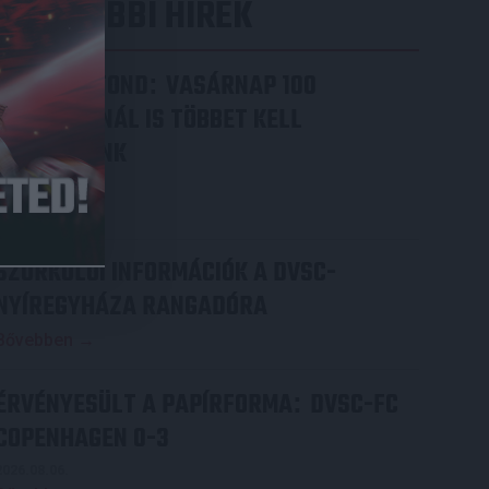
LEGUTÓBBI HÍREK
VAJDA BOTOND
VASÁRNAP 100
:
SZÁZALÉKNÁL IS TÖBBET KELL
BELEADNUNK
2026.08.07.
Bővebben →
SZURKOLÓI INFORMÁCIÓK A DVSC-
NYÍREGYHÁZA RANGADÓRA
Bővebben →
ÉRVÉNYESÜLT A PAPÍRFORMA
DVSC-FC
:
COPENHAGEN 0-3
2026.08.06.