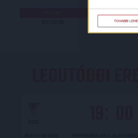
RÉ
MECCSNAP
IDŐPONT
2022.02.20.
15:30
TOVÁBBI LEH
LEGUTÓBBI E
19
00
:
DVSC
2026-08-06 19:00
KONFERENCIA LIGA 3. SELEJTEZŐF