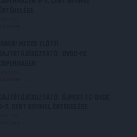
COPENHAGEN 0-3, GERT REMMEL
ÉRTÉKELÉSE
2026.08.07.
Bővebben →
VIDEÓ! MECCS ELŐTTI
SAJTÓTÁJÉKOZTATÓ
DVSC-FC
:
COPENHAGEN
2026.08.05.
Bővebben →
SAJTÓTÁJÉKOZTATÓ
ÚJPEST FC-DVSC
:
4-2, GERT REMMEL ÉRTÉKELÉSE
2026.08.03.
Bővebben →