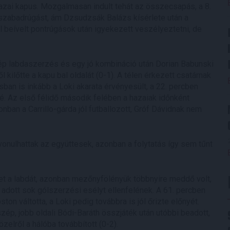
azai kapus. Mozgalmasan indult tehát az összecsapás, a 8.
 szabadrúgást, ám Dzsudzsák Balázs kísérlete után a
ról beívelt pontrúgások után igyekezett veszélyeztetni, de
ép labdaszerzés és egy jó kombináció után Dorian Babunski
ől kilőtte a kapu bal oldalát (0-1). A télen érkezett csatárnak
ásban is inkább a Loki akarata érvényesült, a 22. percben
. Az első félidő második felében a hazaiak időnként
ban a Carrillo-gárda jól futballozott, Gróf Dávidnak nem
vonulhattak az együttesek, azonban a folytatás így sem tűnt
et a labdát, azonban mezőnyfölényük többnyire meddő volt,
adott sok gólszerzési esélyt ellenfelének. A 61. percben
n váltotta, a Loki pedig továbbra is jól őrizte előnyét.
zép, jobb oldali Bódi-Baráth összjáték után utóbbi beadott,
elről a hálóba továbbított (0-2).