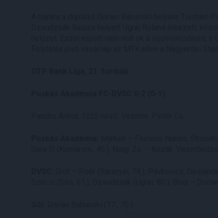
A hajrára a duplázó Dorian Babunski helyére Tischler P
Dzsudzsák Balázs helyett Ugrai Roland érkezett, közülü
helyzet. Ezzel együtt nem volt ok a szomorkodásra, a 
Folytatás jövő vasárnap az MTK ellen a Nagyerdei Stad
OTP Bank Liga, 21. forduló.
Puskás Akadémia FC-DVSC 0-2 (0-1).
Pancho Aréna, 1225 néző. Vezette: Pintér Cs.
Puskás Akadémia:
Markek – Favorov, Nunes, Stronati, S
Gera D. (Komároni,, 46.), Nagy Zs. – Kozák. Vezetőedző
DVSC:
Gróf – Poór (Baranyai, 74.), Pávkovics, Deslande
Szécsi (Sós, 61.), Dzsudzsák (Ugrai, 80.), Bódi – Dorian
Gól:
Dorian Babunski (17., 70.).