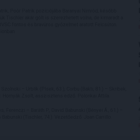
atrik, Poór Patrik pozíciójába Baranyai Nimród, később
k Tischler akár gólt is szerezhetett volna, de kimaradt a
DVSC fontos és bravúros győzelmet aratott Felcsúton.
ionban.
zolnoki – Urblík (Plsek, 63.), Corbu (Bakti, 81.) – Skribek,
: Hornyák Zsolt, asszisztens edző: Polonkai Attila.
s, Ferenczi – Baráth P., David Babunski (Bényei Á., 61.) –
 Babunski (Tischler, 74.). Vezetőedző: Joan Carrillo.