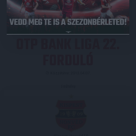
JEGYVÁSÁRLÁS
OTP BANK LIGA 22.
FORDULÓ
Közzétéve: 2013.04.07.
Eredmény