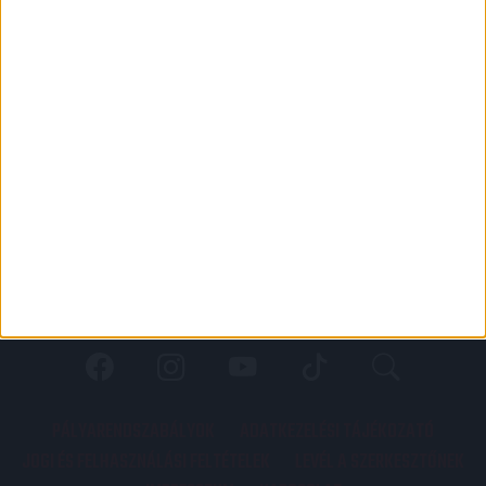
PÁLYARENDSZABÁLYOK
ADATKEZELÉSI TÁJÉKOZATÓ
JOGI ÉS FELHASZNÁLÁSI FELTÉTELEK
LEVÉL A SZERKESZTŐNEK