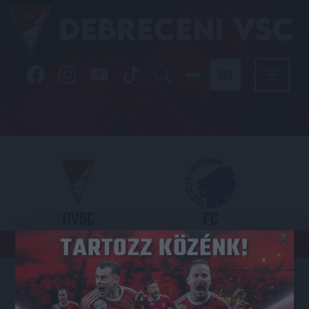
DVSC
FC
×
COPENHAGEN
KONFERENCIA LIGA 3. SELEJTEZŐFDORDULÓ
2026.08.06. - 19
00
Nagyerdei Stadion
: