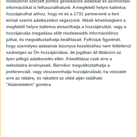
módszerrel szerzett pontos geolokációs adatokat és azonosítási
információkat is felhasználhatunk. A megfelelő helyre kattintva
hozzájárulhat ahhoz, hogy mi és a 1731 partnereink a fent
leírtak szerint adatkezelést végezzünk. Másik lehetőségként a
megfelelő helyre kattintva elutasíthatja a hozzájárulást, vagy a
hozzájárulás megadása előtt részletesebb információkhoz
juthat, és megváltoztathatja beállításait.
Felhívjuk figyelmét,
hogy személyes adatainak bizonyos kezeléséhez nem feltétlenül
szükséges az Ön hozzájárulása, de jogában áll tiltakozni az
ilyen jellegű adatkezelés ellen. A beállításai csak erre a
weboldalra érvényesek. Bármikor megváltoztathatja a
preferenciáit, vagy visszavonhatja hozzájárulását, ha visszatér
erre az oldalra, és rákattint az oldal alján található
"Adatvédelem" gombra.
RÉSZLETEK
MECCSNAP
IDŐPONT
LIGA
IDÉNY
2013.04.07.
14:30
OTP Bank Liga
2012/2013