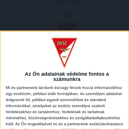
Kispest-Honvéd FC
DVSC
2013.04.07.
2
-
2
Az Ön adatainak védelme fontos a
számunkra
Full Time
Mi és partnereink tárolunk és/vagy férünk hozzá információkhoz
egy eszközön, például sütik formájában, és személyes adatokat
HELYSZÍN
dolgozunk fel, például egyedi azonosítókat és standard
információkat, amelyeket az eszköz személyre szabott
BOZSIK STADION /
Kispest-Kertváros, Kispest, XIX. kerület, Budapest, Közép-
hirdetésekhez és tartalomhoz, hirdetések és tartalmak
Magyarország, 1194, Magyarország
méréséhez, közönségmérésekhez és szolgáltatásfejlesztéshez
küld.
Az Ön engedélyével mi és a partnereink eszközleolvasásos