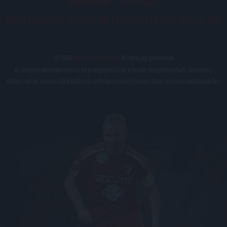
IMPRESSZUM
KAPCSOLAT
BELSŐ VISSZAÉLÉS-BEJELENTÉSI TÁJÉKOZTATÓ DVSC FUTBALL ZRT.
© 2026
DVSC Futball Zrt.
Minden jog fenntartva.
Az oldalon található írott és képi anyagok csak a forrás megjelölésével, internetes
felhasználás esetén élő hivatkozás elhelyezésével (forrás: dvsc.hu) használhatóak fel.