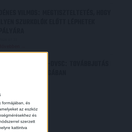
DÉNES VILMOS
MEGTISZTELTETÉS, HOGY
:
ILYEN SZURKOLÓK ELŐTT LÉPHETEK
PÁLYÁRA
2026.07.31.
Bővebben →
PJUNYIK JEREVÁN-DVSC
TOVÁBBJUTÁS
:
A KONFERENCIA LIGÁBAN
Bővebben →
a
k formájában, és
 amelyeket az eszköz
zönségmérésekhez és
ódszerrel szerzett
elyre kattintva