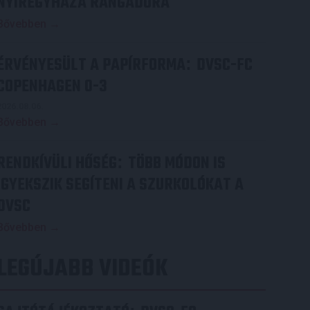
NYÍREGYHÁZA RANGADÓRA
Bővebben →
ÉRVÉNYESÜLT A PAPÍRFORMA
DVSC-FC
:
COPENHAGEN 0-3
2026.08.06.
Bővebben →
RENDKÍVÜLI HŐSÉG
TÖBB MÓDON IS
:
IGYEKSZIK SEGÍTENI A SZURKOLÓKAT A
DVSC
Bővebben →
LEGÚJABB VIDEÓK