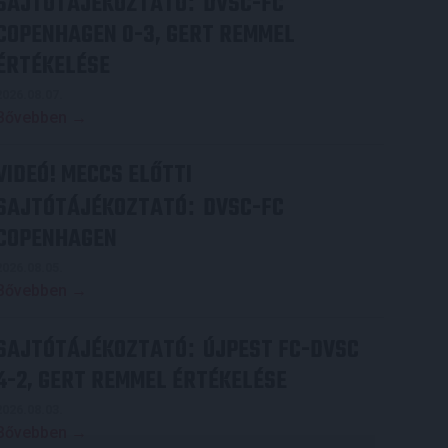
SAJTÓTÁJÉKOZTATÓ
DVSC-FC
:
COPENHAGEN 0-3, GERT REMMEL
ÉRTÉKELÉSE
2026.08.07.
Bővebben →
VIDEÓ! MECCS ELŐTTI
SAJTÓTÁJÉKOZTATÓ
DVSC-FC
:
COPENHAGEN
2026.08.05.
Bővebben →
SAJTÓTÁJÉKOZTATÓ
ÚJPEST FC-DVSC
:
4-2, GERT REMMEL ÉRTÉKELÉSE
2026.08.03.
Bővebben →