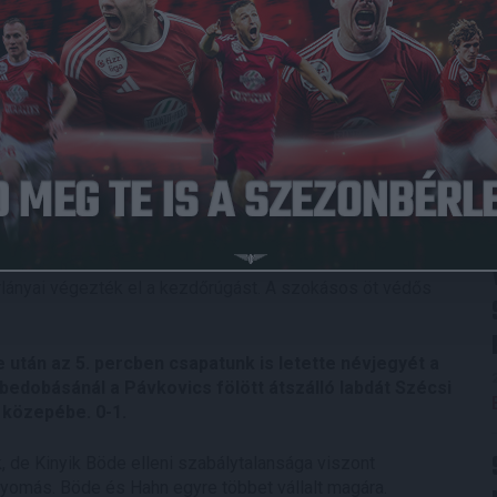
020.02.22.
4
-
2
DVSC
Full Time
 két hét után visszatért, míg a fiatal, nagyon tehetséges
rlányai végezték el a kezdőrúgást. A szokásos öt védős
e után az 5. percben csapatunk is letette névjegyét a
ő bedobásánál a Pávkovics fölött átszálló labdát Szécsi
ó közepébe. 0-1.
, de Kinyik Böde elleni szabálytalansága viszont
nyomás. Böde és Hahn egyre többet vállalt magára.