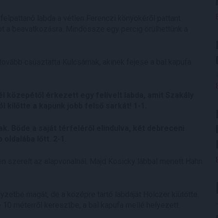
 felpattanó labda a vétlen Ferenczi könyökéről pattant
kot a beavatkozásra. Mindössze egy percig örülhettünk a
tovább csúsztatta Kulcsárnak, akinek fejese a bal kapufa
l közepétől érkezett egy felívelt labda, amit Szakály
l kilőtte a kapunk jobb felső sarkát! 1-1.
. Böde a saját térfeléről elindulva, két debreceni
oldalába lőtt. 2-1.
szerelt az alapvonalnál. Majd Kosicky lábbal menett Hahn
yzetbe magát, de a középre tartó labdáját Holczer kiütötte.
 10 méterről keresztbe, a bal kapufa mellé helyezett.