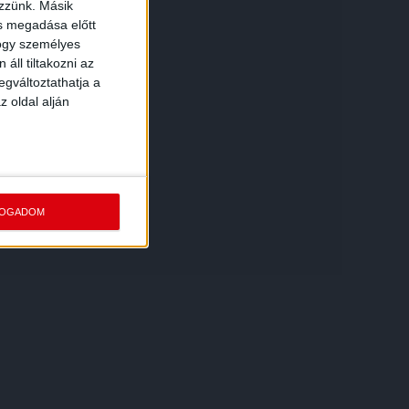
ezzünk. Másik
ás megadása előtt
hogy személyes
áll tiltakozni az
egváltoztathatja a
z oldal alján
FOGADOM