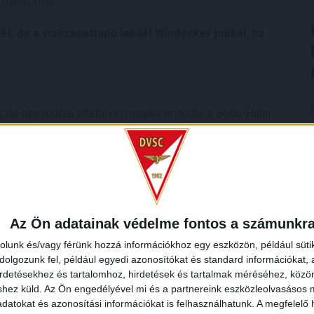
mellé lőtte.
t, de a visszapattanó labdát Windecker jobbal, tíz
ott, de negyedóra elteltével magára engedte a Böde-Hahn
adában beszorította a hajdúságiakat és helyzetei közül
hiány, de pontatlanságokban sem.
lta ellenfelét. Hahn növelhette volna az előnyt, ehelyett mi
dó szekciónkba. Küzdelmes, szabálytalanságokban
hatékonyabban kihasználó Paks otthon tartotta a három
Az Ön adatainak védelme fontos a számunkr
rolunk és/vagy férünk hozzá információkhoz egy eszközön, például süti
n felemás lelátója előtt. A két csapat eddigi 33 találkozója
olgozunk fel, például egyedi azonosítókat és standard információkat,
irdetésekhez és tartalomhoz, hirdetések és tartalmak méréséhez, kö
shez küld.
Az Ön engedélyével mi és a partnereink eszközleolvasásos m
datokat és azonosítási információkat is felhasználhatunk. A megfelelő h