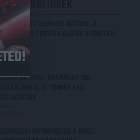
LEGUTÓBBI HÍREK
70 ÉVES LETT KEREKES GYÖRGY, A
VALAHA VOLT EGYIK LEGJOBB DEBRECENI
CSATÁR
2026.08.08.
Bővebben →
VAJDA BOTOND
VASÁRNAP 100
:
SZÁZALÉKNÁL IS TÖBBET KELL
BELEADNUNK
2026.08.07.
Bővebben →
SZURKOLÓI INFORMÁCIÓK A DVSC-