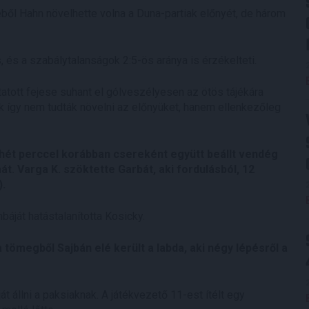
éből Hahn növelhette volna a Duna-partiak előnyét, de három
, és a szabálytalanságok 2:5-ös aránya is érzékelteti.
atott fejese suhant el gólveszélyesen az ötös tájékára
k így nem tudták növelni az előnyüket, hanem ellenkezőleg
 hét perccel korábban csereként együtt beállt vendég
át. Varga K. szöktette Garbát, aki fordulásból, 12
).
áját hatástalanította Kosicky.
tömegből Sajbán elé került a labda, aki négy lépésről a
t állni a paksiaknak. A játékvezető 11-est ítélt egy