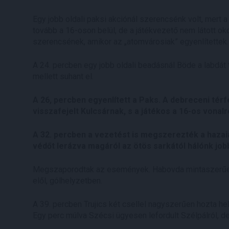
Egy jobb oldali paksi akciónál szerencsénk volt, mert a
tovább a 16-oson belül, de a játékvezető nem látott o
szerencsének, amikor az „atomvárosiak” egyenlítettek.
A 24. percben egy jobb oldali beadásnál Böde a labdát 
mellett suhant el.
A 26, percben egyenlített a Paks. A debreceni térfé
visszafejelt Kulcsárnak, s a játékos a 16-os vonalró
A 32. percben a vezetést is megszerezték a hazaiak
védőt lerázva magáról az ötös sarkától hálónk jobb 
Megszaporodtak az események. Habovda mintaszerűen 
elől, gólhelyzetben.
A 39. percben Trujics két csellel nagyszerűen hozta hel
Egy perc múlva Szécsi ügyesen lefordult Szélpálról, de