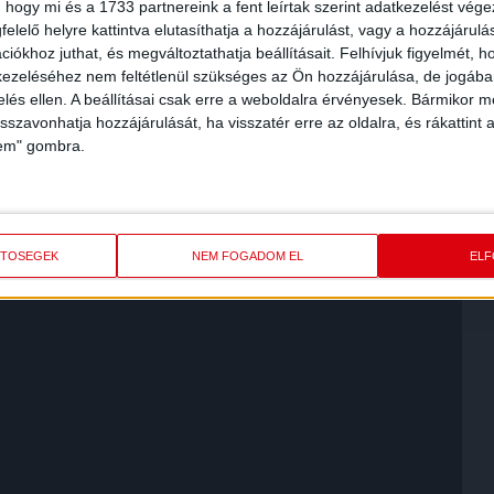
 hogy mi és a 1733 partnereink a fent leírtak szerint adatkezelést vég
J. – Balogh B., Bertus, Szakály D. – Böde, Hahn,
elelő helyre kattintva elutasíthatja a hozzájárulást, vagy a hozzájárul
Bódi, Baráth, Kusnyír, Trujics – Szécsi, Adeniji.
iókhoz juthat, és megváltoztathatja beállításait.
Felhívjuk figyelmét, 
ezeléséhez nem feltétlenül szükséges az Ön hozzájárulása, de jogában 
. p, Kulcsár h. Sajbán a 73. p., Trujics h. Milunovics a 75. p.,
zelés ellen. A beállításai csak erre a weboldalra érvényesek. Bármikor m
isszavonhatja hozzájárulását, ha visszatér erre az oldalra, és rákattint a
de 32. p., (2-1), Garba a 65. p., (2-2), Sajbán a 87. p. (3-2).,
lem" gombra.
 Szabó a 28. p, (Kusnyir fellökéséért), Kulcsár a 33. p,
ávkovics (buktatásokért) a 72. p., Baráth (Windecker
VIDEÓ
ETŐSÉGEK
NEM FOGADOM EL
EL