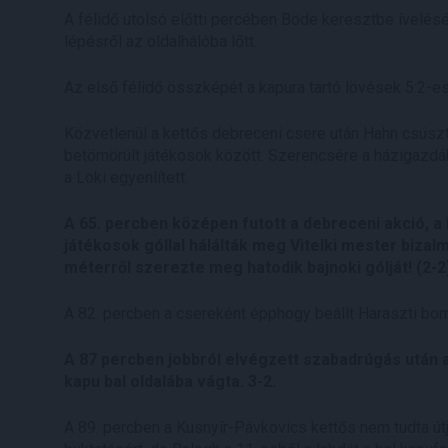
A félidő utolsó előtti percében Böde keresztbe ívelés
lépésről az oldalhálóba lőtt.
Az első félidő összképét a kapura tartó lövések 5:2-es
Közvetlenül a kettős debreceni csere után Hahn csúszt
betömörült játékosok között. Szerencsére a házigazdá
a Loki egyenlített.
A 65. percben középen futott a debreceni akció, a
játékosok góllal hálálták meg Vitelki mester bizalm
méterről szerezte meg hatodik bajnoki gólját! (2-2
A 82. percben a csereként épphogy beállt Haraszti bomb
A 87 percben jobbról elvégzett szabadrúgás után a 
kapu bal oldalába vágta. 3-2.
A 89. percben a Kusnyír-Pávkovics kettős nem tudta útjá