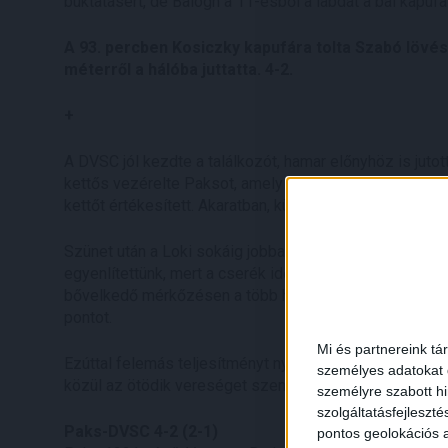
buktatásért, de Balogh a 11-esből a labdát a bal kapufa 
A 93. percben Kosiczky kapufára tolta Szabó lövésé
méterről a hálóba juttatta. 4-2.
+
A DVSC jól kezdte a találkozót, hamar előnyhöz is jut
kettős vezérelte Paksot, amely az első félidő kétharm
kettőt értékesített. Akaratban, küzdelemben nem volt 
Szünet után a Loki sokáig jobban koncentrált és felválla
egyenlítettünk, mert a cserék időben érkeztek a táma
bővelkedő mérkőzésen a több helyzetet kidolgozó és 
pontot.
Mi és partnereink tá
Ezúttal felemás teljesítményt nyújtottunk a paksi stadio
személyes adatokat d
közül az ötödik vereséget szenvedtük el.
személyre szabott h
szolgáltatásfejleszté
Paks-DVSC 4-2 (2-1)
pontos geolokációs a