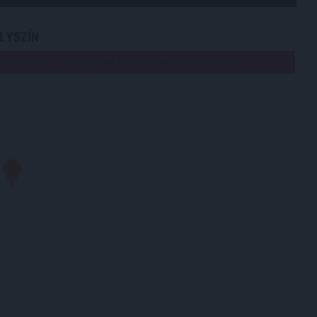
LYSZÍN
egerszegi járás, Zala megye, Nyugat-Dunántúl, Dunántúl, 8900, Magyarország