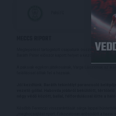
2
Paksi FC
MECCS RIPORT
Meglepetést tartogatott csapatunk összeállítása. Kinyik
Baráth Péter először kapott helyet a kezdő 11-ben.
A paksiak egykori játékosának, Varga Lászlónak az ike
felállással álltak fel a hazaiak.
Jól kezdtünk. Baráth tekintélyt parancsoló belépőj
vezető góllal. Habovda jobbról beküldött, tértölel
négy védő között, ballal, félfordulással lőtte a hál
Később Ferenczi visszarántását sárga lappal büntették
„megbocsájtást nyert. Fokozatosan erősödött a hazai 