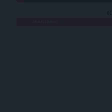
HE
PAKSI FC STADION /
Október 6. tér, Kaszaháza, Zalaegerszeg, Zala