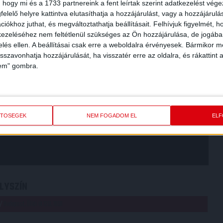
 hogy mi és a 1733 partnereink a fent leírtak szerint adatkezelést vég
elelő helyre kattintva elutasíthatja a hozzájárulást, vagy a hozzájárul
iókhoz juthat, és megváltoztathatja beállításait.
Felhívjuk figyelmét, 
ezeléséhez nem feltétlenül szükséges az Ön hozzájárulása, de jogában 
zelés ellen. A beállításai csak erre a weboldalra érvényesek. Bármikor m
isszavonhatja hozzájárulását, ha visszatér erre az oldalra, és rákattint a
lem" gombra.
ETŐSÉGEK
NEM FOGADOM EL
EL
LYSZÍN
 /
Budapest, Üllői út 129, 1091