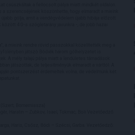
kat csúszkáltak a fellocsolt pálya miatt mindkét oldalon.
és a szerencséjének köszönhette, hogy elmaradt a mieink
 újabb gólja, amit a vendégvédelem újabb hibája előzött
között 4:0-s szögletarány javunkra -, de jobb hazai
a”, a mieink rendre rövid passzokkal közelítették meg a
nyfölényben játszó Bódiék három gólhelyzetet is
ek. A mély talajú pálya miatt a lendületes támadások
ban játszottak, de teljesítményük elmaradt a várttól. A
lapján pontszerzést érdemeltek volna, de védelmünk két
apatunkat.
 (Szert, Bornemissza)
igér, Haratin – Zubkov, Isael, Tokmac, Boli Vezetőedző:
Varga, Haris, Csősz, Bódi – Szécsi, Garba. Vezetőedző: