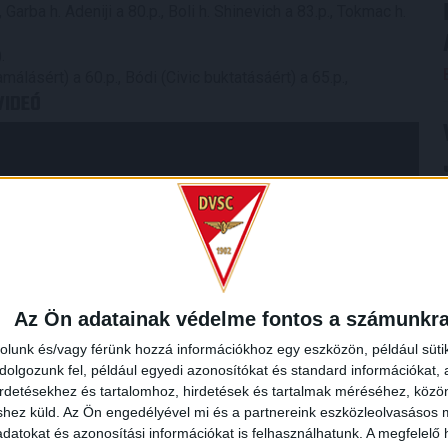
 Garba h. Adeniji a 80.p., Boli h. Shinevich a 83.p., Tokmac h.
.
málásért) a 60.p., Bódi (Civic buktatásáért) a 65.p.,
VIDEÓ
Az Ön adatainak védelme fontos a számunkr
rolunk és/vagy férünk hozzá információkhoz egy eszközön, például süti
olgozunk fel, például egyedi azonosítókat és standard információkat,
irdetésekhez és tartalomhoz, hirdetések és tartalmak méréséhez, kö
shez küld.
Az Ön engedélyével mi és a partnereink eszközleolvasásos m
datokat és azonosítási információkat is felhasználhatunk. A megfelelő h