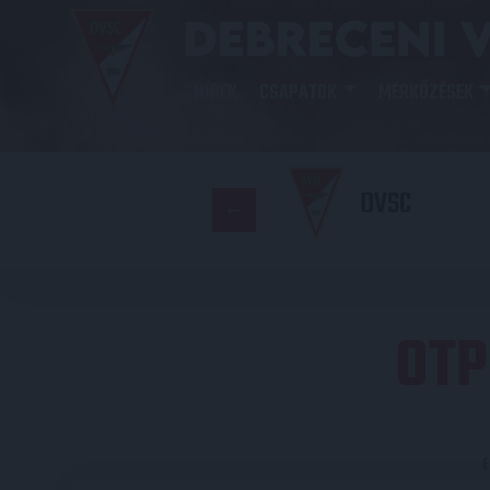
HÍREK
CSAPATOK
MÉRKŐZÉSEK
DVSC
OTP
E