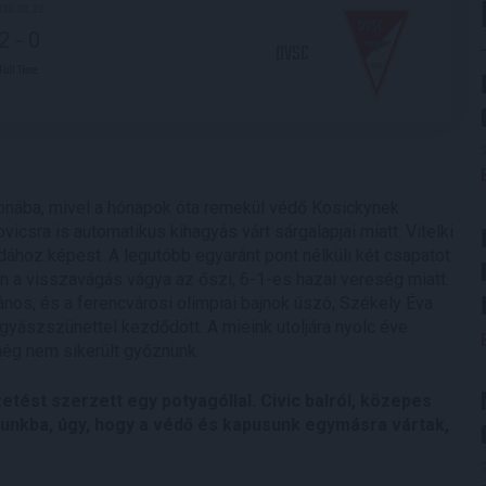
020.02.29.
2
-
0
DVSC
Full Time
thonába, mivel a hónapok óta remekül védő Kosickynek
icsra is automatikus kihagyás várt sárgalapjai miatt. Vitelki
rdához képest. A legutóbb egyaránt pont nélküli két csapatot
en a visszavágás vágya az őszi, 6-1-es hazai vereség miatt.
János, és a ferencvárosi olimpiai bajnok úszó, Székely Éva
l gyászszünettel kezdődött. A mieink utoljára nyolc éve
 még nem sikerült győznünk.
etést szerzett egy potyagóllal. Civic balról, közepes
kapunkba, úgy, hogy a védő és kapusunk egymásra vártak,