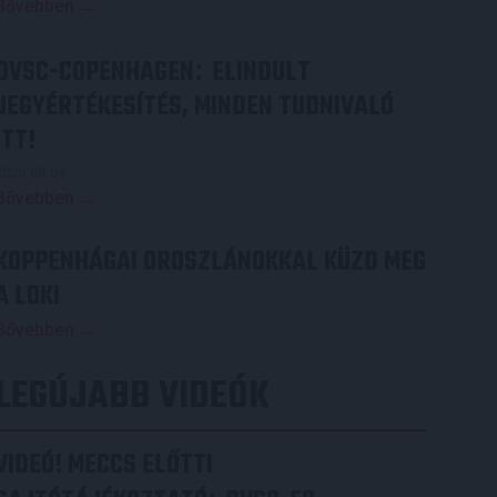
Bővebben →
DVSC-COPENHAGEN
ELINDULT
:
JEGYÉRTÉKESÍTÉS, MINDEN TUDNIVALÓ
ITT!
2026.08.04.
Bővebben →
KOPPENHÁGAI OROSZLÁNOKKAL KÜZD MEG
A LOKI
Bővebben →
LEGÚJABB VIDEÓK
VIDEÓ! MECCS ELŐTTI