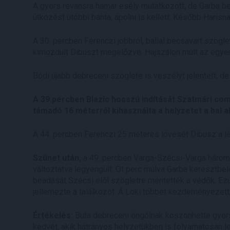
A gyors revansra hamar esély mutatkozott, de Garba bel
ütközést utóbbi bánta, ápolni is kellett. Később Haris
A 30. percben Ferenczi jobbról, ballal becsavart szögl
kimozdult Dibuszt megelőzve. Hajszálon múlt az egyen
Bódi újabb debreceni szöglete is veszélyt jelentett, d
A 39.percben Blazic hosszú indítását Szatmári comb
támadó 16 méterről kihasználta a helyzetet a bal al
A 44. percben Ferenczi 25 méteres lövését Dibusz a léc
Szünet után,
a 49. percben Varga-Szécsi-Varga három
változtatva legyengült. Öt perc múlva Garba keresztbelő
beadását Szécsi elől szögletre mentették a védők. Ezu
jellemezte a találkozót. A Loki többet kezdeményezet
Értékelés:
Buta debreceni öngólnak köszönhette gyor
kedvét, akik hátrányos helyzetükben is folyamatosan le