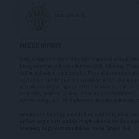
2
Ferencvárosi TC
MECCS RIPORT
Nem a legjobb előjellel érkezett csapatunk a Fradi ot
betegség miatt otthon kellett maradnia. Ráadásul Pávkov
Zoltán hat helyen változtatott a Paks ellen vesztes gá
egyformán fűtötte a javítás szándéka. A Lokit különös
A találkozó a néhai, újpesti virtuóz labdarúgó, Göröcs 
emlékére, valamint Csukás István író iránti tiszteletbő
nyertek a régi, üllői úti stadionban, de a Groupamában
Mindössze bő négy perc telt el, s az FTC máris vez
erővel begurított labdája Kinyik lábáról került a 
ahelyett, hogy kommunikáltak volna. Öngól. 1-0.