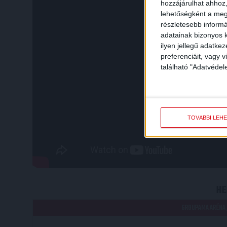
hozzájárulhat ahhoz,
lehetőségként a megf
részletesebb informác
adatainak bizonyos k
ilyen jellegű adatke
preferenciáit, vagy v
található "Adatvéde
TOVÁBBI LEH
HE
GROUPAMA ARÉNA