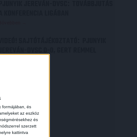
PJUNYIK JEREVÁN-DVSC
TOVÁBBJUTÁS
:
A KONFERENCIA LIGÁBAN
Bővebben →
VIDEÓ! SAJTÓTÁJÉKOZTATÓ
PJUNYIK
:
JEREVÁN-DVSC 0-0, GERT REMMEL
ÉRTÉKELÉSE
Bővebben →
×
a
k formájában, és
 amelyeket az eszköz
zönségmérésekhez és
ódszerrel szerzett
elyre kattintva