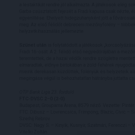
a lestaktikát rendre jól alkalmazta. A játékosok elég so
Garba csúsztatott fejesét a Fradi kapusa csak nézte, 
egyenlítése. Ehelyett hidegzuhanyként jött a fővárosiak
meg. Az első félidőt debreceni mezőnyfölény – többek 
helyzetkihasználás jellemezte.
Szünet után
is folytatódott a játékosok „korcsolyázás
Fradi 16-osát. A 2. félidő első negyedórájában a mező
teremtettek, de a hazai védők rendre szögletre mentett
elmaradtak, előnye birtokában a zöld-fehérek nyugodtab
mieink derekasan küzdöttek, fölényük és helyzeteik a
megingása végül is behozhatatlan hátrányba juttatta cs
OTP Bank Liga 23. forduló
FTC-DVSC 2–0 (2-0)
Budapest, Groupama Arena, 8579 néző. Vezette: Pintér
FTC: Dibusz – Lovrencsics, Frimpong, Blazic, Civic – S
Szerhij Rebrov.
DVSC: Nagy S. – Kinyik, Kusnyir, Szatmári, Ferenczi – 
Vitelki Zoltán.