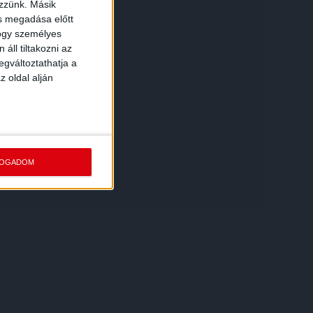
ezzünk. Másik
ás megadása előtt
hogy személyes
áll tiltakozni az
egváltoztathatja a
z oldal alján
FOGADOM