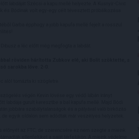
őtt labdáját Szécsi a kapu mellé helyezte. A Kusnyir-Civic
nak és Bódinak volt egy-egy célt tévesztett próbálkozása.
etéből Garba épphogy a jobb kapufa mellé fejelt a rosszul
lítés!
e Dibusz a léc előtt még megfogta a labdát.
bal röviden hárította Zubkov elé, aki Bolit szöktette, s
só sarokba lőve. 2-0.
 alól tornázta ki szögletre.
szögelés végén Kevin lövése egy védő lábán irányt
tt labdája gurult keresztbe a bal kapufa mellé. Majd Bódi
tán jobbára szabálytalanságok és a pályával való birkózás
t, de egyik oldalon sem adódtak már veszélyes helyzetek.
s előnyét az FTC, de szerencsére ez nem szegte a mieink
támadták ellenfelüket a saját térfelükön. A mieink védelme