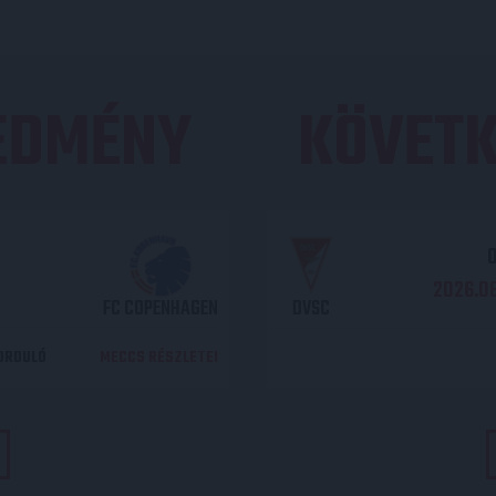
REDMÉNY
KÖVETK
O
2026.08
FC COPENHAGEN
DVSC
DORDULÓ
MECCS RÉSZLETEI