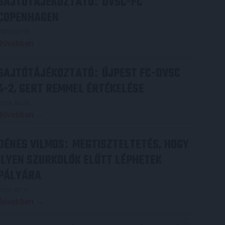
SAJTÓTÁJÉKOZTATÓ
DVSC-FC
:
COPENHAGEN
2026.08.05.
Bővebben →
SAJTÓTÁJÉKOZTATÓ
ÚJPEST FC-DVSC
:
4-2, GERT REMMEL ÉRTÉKELÉSE
2026.08.03.
Bővebben →
DÉNES VILMOS
MEGTISZTELTETÉS, HOGY
:
ILYEN SZURKOLÓK ELŐTT LÉPHETEK
PÁLYÁRA
2026.07.31.
Bővebben →