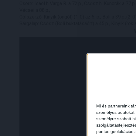
Csere: Isael h Varga R. a 72.p., Csősz h. Kundrák a 77.p.,
Vécsei a 88.p.,
Gólszerző: Kinyik (öngól) (1-0) az 5. p., Boli a 39.p.,(2-0)
Sárgalap: Csősz (Boli buktatásáért) a 45.p., Kinyik (rekla
Mi és partnereink tá
személyes adatokat d
személyre szabott h
szolgáltatásfejleszté
pontos geolokációs a