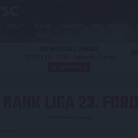
KLUB
JEGY ÉS
GALÉRIA
SHOP
AKADÉMIA
BÉRLET
OTP BANK LIGA 3. FORDULÓ
N
2026.08.09. - 17
30
Nagyerdei Stadion
:
JEGYVÁSÁRLÁS
 BANK LIGA 23. FOR
Közzétéve: 2020.02.29.
redmény