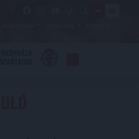
SZOLGÁLTATÁSOK
SZPONZOROK
KAPCSOLAT
YÍREGYHÁZA
FC
SPARTACUS
COPENHAGE
DULÓ