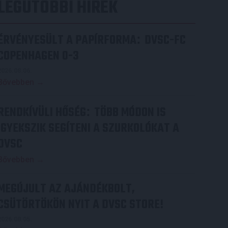
LEGUTÓBBI HÍREK
ÉRVÉNYESÜLT A PAPÍRFORMA
DVSC-FC
:
COPENHAGEN 0-3
2026.08.06.
Bővebben →
RENDKÍVÜLI HŐSÉG
TÖBB MÓDON IS
:
IGYEKSZIK SEGÍTENI A SZURKOLÓKAT A
DVSC
Bővebben →
MEGÚJULT AZ AJÁNDÉKBOLT,
CSÜTÖRTÖKÖN NYIT A DVSC STORE!
2026.08.05.