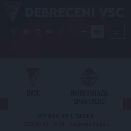
DVSC
NYÍREGYHÁZA
SPARTACUS
OTP BANK LIGA 3. FORDULÓ
2026.08.09. - 17
30
Nagyerdei Stadion
: