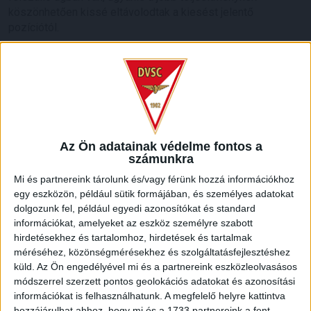
köszönhetően kissé eltávolodtak a kiesést jelentő
pozíciótól.
Három vereséggel a háta mögött várta a Várda elleni bajnokit
együttesünk, amely az előző fordulóban a Ferencváros
vendégeként 2-0-s vereséget szenvedett úgy, hogy
játékban teljes mértékben egyenlő ellenfele volt a
hazaiaknak.
Az Ön adatainak védelme fontos a
Nagy tétje volt a szabolcsiak elleni meccsnek, ugyanis a
számunkra
kezdés előtt a két csapatot mindössze egy pont választotta
Mi és partnereink tárolunk és/vagy férünk hozzá információkhoz
el a tabellán a Kisvárda javára, így egy esetleges hazai
egy eszközön, például sütik formájában, és személyes adatokat
sikerrel helyet cseréltek volna a felek.
dolgozunk fel, például egyedi azonosítókat és standard
információkat, amelyeket az eszköz személyre szabott
Vitelki Zoltán a Loki kezdőcsapatában szavazott bizalmat a
hirdetésekhez és tartalomhoz, hirdetések és tartalmak
hét elején igazolt, 22 esztendős utánpótlás-válogatott
méréséhez, közönségmérésekhez és szolgáltatásfejlesztéshez
támadó középpályásnak, Szabó Bencének, akinek ez volt az
küld.
Az Ön engedélyével mi és a partnereink eszközleolvasásos
első élvonalbeli mérkőzése a hajdúságiak mezében.
módszerrel szerzett pontos geolokációs adatokat és azonosítási
információkat is felhasználhatunk. A megfelelő helyre kattintva
Vezetőedzőnk ugyanakkor nem számíthatott az elmúlt
hozzájárulhat ahhoz, hogy mi és a 1733 partnereink a fent