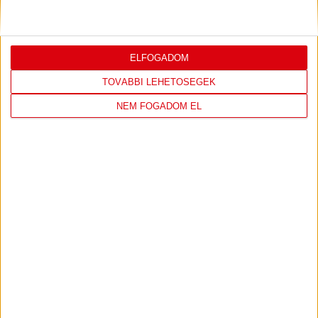
ÉRVÉNYESÜLT A PAPÍRFORMA
DVSC-FC
:
COPENHAGEN 0-3
ELFOGADOM
2026.08.06.
Bővebben →
TOVÁBBI LEHETŐSÉGEK
LEGÚJABB VIDEÓK
NEM FOGADOM EL
SAJTÓTÁJÉKOZTATÓ
DVSC-FC COPENHAGEN
:
0-3, GERT REMMEL ÉRTÉKELÉSE
2026.08.07.
Bővebben →
VIDEÓ! MECCS ELŐTTI SAJTÓTÁJÉKOZTATÓ
:
DVSC-FC COPENHAGEN
2026.08.05.