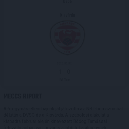
DVSC
Kisvárda
2020.03.07.
1
-
0
Full Time
MECCS RIPORT
A 6. egymás elleni bajnokiját játszotta az NB I-ben szombat
délután a DVSC és a Kisvárda. A szabolcsi alakulat a
kispadra február elején kinevezett Bódog Tamással
felszálló ágban van, ugyanis a jobb teljesítménynek