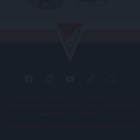
PÁLYARENDSZABÁLYOK
ADATKEZELÉSI TÁJÉKOZATÓ
JOGI ÉS FELHASZNÁLÁSI FELTÉTELEK
LEVÉL A SZERKESZTŐNEK
IMPRESSZUM
KAPCSOLAT
BELSŐ VISSZAÉLÉS-BEJELENTÉSI TÁJÉKOZTATÓ DVSC FUTBALL ZRT.