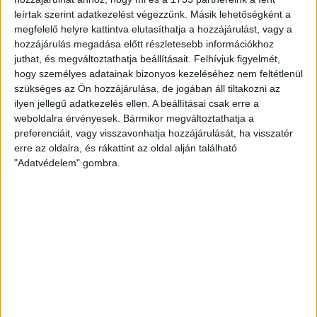
találkozóinkon csapatkapitányként futballozó játékosunkra,
leírtak szerint adatkezelést végezzünk. Másik lehetőségként a
Bódi Ádámra, aki betegség miatt hagyta ki a mai
megfelelő helyre kattintva elutasíthatja a hozzájárulást, vagy a
összecsapást, melyet egyébként a hölgy Loki-szurkolók
hozzájárulás megadása előtt részletesebb információkhoz
ingyenesen tekinthettek meg a nemzetközi nőnap
juthat, és megváltoztathatja beállításait.
Felhívjuk figyelmét,
alkalmából.
hogy személyes adatainak bizonyos kezeléséhez nem feltétlenül
szükséges az Ön hozzájárulása, de jogában áll tiltakozni az
ilyen jellegű adatkezelés ellen. A beállításai csak erre a
A Kisvárda veszélyeztetett elsőként, az 5. percben Bumba
weboldalra érvényesek. Bármikor megváltoztathatja a
éles szögből leadott lövését Kosicky ütötte ki a rövidből.
preferenciáit, vagy visszavonhatja hozzájárulását, ha visszatér
Kemény csata és nagy harc jellemezte az első húsz percet,
erre az oldalra, és rákattint az oldal alján található
mely alatt komoly lehetőség egyik fél előtt sem adódott.
"Adatvédelem" gombra.
Egészen a 23. percig, amikor egy kispasszos játék után
Szabó Bence 16 méteres lövését ütötte ki a bal alsóból
Dombó. A 29. percben könnyen megszerezhettük volna a
vezetést, a meccs addigi legnagyobb helyzete maradt ki:
egy visszagurított labdát Bényei lőtt kapura a tizenhatos
vonaláról, majd a kisvárdai kapusról a keresztlécre pattant a
labda. A 42. percben Ferenczi távoli próbálkozását tapsolták
meg a Loki-drukkerek.
A szünetben csérült Vitelki Zoltán, Szabó Bencét Kundrák