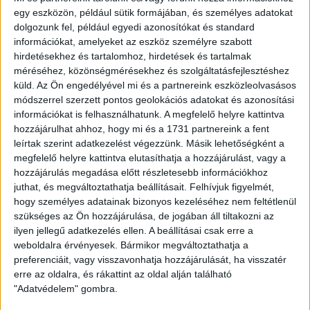
egy eszközön, például sütik formájában, és személyes adatokat
fontos volt számunkra a három pont megszerzése,
dolgozunk fel, például egyedi azonosítókat és standard
ugyanakkor a hazaiak a bennmaradásért vívnak élet-halál
információkat, amelyeket az eszköz személyre szabott
harcot, vagyis nem várt könnyű összecsapás a
hirdetésekhez és tartalomhoz, hirdetések és tartalmak
hajdúságiakra. Kondás Elemér több helyen is változtatott az
méréséhez, közönségmérésekhez és szolgáltatásfejlesztéshez
egy héttel ezelőtti, MTK elleni bajnoki kezdőcsapatához
küld.
Az Ön engedélyével mi és a partnereink eszközleolvasásos
képest. Egyrészt sérülés miatt Szakály Péter nem állt a
módszerrel szerzett pontos geolokációs adatokat és azonosítási
szakmai stáb rendelkezésére, míg Vadnai Dániel
információkat is felhasználhatunk. A megfelelő helyre kattintva
megbetegedett. Tisza Tibor, Dalibor Volas, és L’Imam Seydi
hozzájárulhat ahhoz, hogy mi és a 1731 partnereink a fent
személyében három támadó került a kezdőbe, és Bódi
leírtak szerint adatkezelést végezzünk. Másik lehetőségként a
Ádám is lehetőséget kapott a legjobb tizenegyben.
megfelelő helyre kattintva elutasíthatja a hozzájárulást, vagy a
hozzájárulás megadása előtt részletesebb információkhoz
A Loki irányította a játékot, a hazaiak ha labdát szereztek,
juthat, és megváltoztathatja beállításait.
Felhívjuk figyelmét,
nem nagyon tudták megtartani, így többnyire a térfelükön
hogy személyes adatainak bizonyos kezeléséhez nem feltétlenül
folyt a küzdelem. A 17. percben az addigi legnagyobb
szükséges az Ön hozzájárulása, de jogában áll tiltakozni az
helyzet mégis a Paks előtt adódott, egy szabadrúgás során
ilyen jellegű adatkezelés ellen. A beállításai csak erre a
a léc alá tartó labdát Novakovics vágta ki. Nem volt
weboldalra érvényesek. Bármikor megváltoztathatja a
egyszerű a betömörülő paksi védelem mögé kerülni, ezért
preferenciáit, vagy visszavonhatja hozzájárulását, ha visszatér
próbálkoztunk távolról is, Mihelic ívelése majdnem be is
erre az oldalra, és rákattint az oldal alján található
"Adatvédelem" gombra.
akadt a hálóba. A zöld-fehérek idővel egyre többet támadtak,
sok labdát szereztek, de a támadásaikat a pontatlan