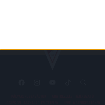
PÁLYARENDSZABÁLYOK
ADATKEZELÉSI TÁJÉKOZATÓ
JOGI ÉS FELHASZNÁLÁSI FELTÉTELEK
LEVÉL A SZERKESZTŐNEK