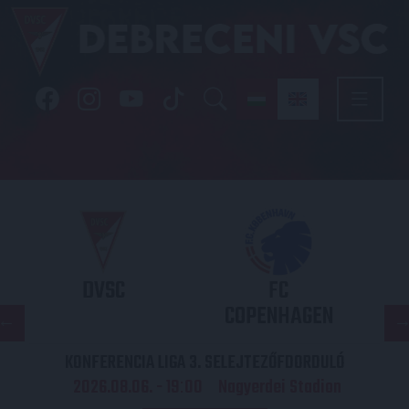
DVSC
FC
COPENHAGEN
KONFERENCIA LIGA 3. SELEJTEZŐFDORDULÓ
2026.08.06. - 19
00
Nagyerdei Stadion
: