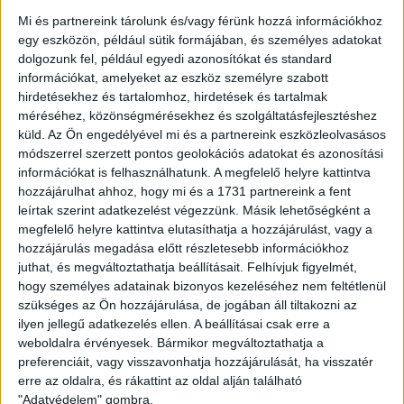
Mi és partnereink tárolunk és/vagy férünk hozzá információkhoz
A találkozó legelején a vizes gyepen nem alakult ki nagyobb
egy eszközön, például sütik formájában, és személyes adatokat
dolgozunk fel, például egyedi azonosítókat és standard
helyzet, de csapatunk kontrollálta a meccset. A 12. percben
információkat, amelyeket az eszköz személyre szabott
Molnár Gábor csúsztatott mellé, de ezután már a DVSC
hirdetésekhez és tartalomhoz, hirdetések és tartalmak
pillanatai következtek. A 18. percben egy gyors támadás
méréséhez, közönségmérésekhez és szolgáltatásfejlesztéshez
végén Dzsudzsák Balázs 18 méterről nem sokkal lőtt a jobb
küld.
Az Ön engedélyével mi és a partnereink eszközleolvasásos
kapufa mellé, majd a 21. minutumban a Szécsi Márk elleni
módszerrel szerzett pontos geolokációs adatokat és azonosítási
szabálytalanság után 11-est kapott csapatunk, ám a
információkat is felhasználhatunk. A megfelelő helyre kattintva
szituációt leshelyzet előzte meg, így a büntető elmaradt.
hozzájárulhat ahhoz, hogy mi és a 1731 partnereink a fent
leírtak szerint adatkezelést végezzünk. Másik lehetőségként a
A 27. percben Varga Kevin próbálkozott távolról ,a kövesdi
megfelelő helyre kattintva elutasíthatja a hozzájárulást, vagy a
kapus védett, nem sokkal később Stefan Loncar kevéssel
hozzájárulás megadása előtt részletesebb információkhoz
lőtt fölé. A félidő hajrájában Szécsi Márk fejesét hárította
juthat, és megváltoztathatja beállításait.
Felhívjuk figyelmét,
Piscitelli, majd a 43. percben Antonio Mance bólintásakor
hogy személyes adatainak bizonyos kezeléséhez nem feltétlenül
már bravúrra volt szüksége. A szünetig nem esett gól.
szükséges az Ön hozzájárulása, de jogában áll tiltakozni az
ilyen jellegű adatkezelés ellen. A beállításai csak erre a
A második játékrész hazai helyzettel kezdődött, de Molnár
weboldalra érvényesek. Bármikor megváltoztathatja a
pörgetését szépen védte Megyeri Balázs. Az 51. percben
preferenciáit, vagy visszavonhatja hozzájárulását, ha visszatér
Oleksandr Romanchuk alig fejelt mellé, majd ugyanő lábbal
erre az oldalra, és rákattint az oldal alján található
"Adatvédelem" gombra.
sem tévedett sokat. A Loki volt fölényben, az 54. percben