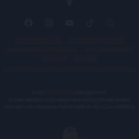
PÁLYARENDSZABÁLYOK
ADATKEZELÉSI TÁJÉKOZATÓ
JOGI ÉS FELHASZNÁLÁSI FELTÉTELEK
LEVÉL A SZERKESZTŐNEK
IMPRESSZUM
KAPCSOLAT
BELSŐ VISSZAÉLÉS-BEJELENTÉSI TÁJÉKOZTATÓ DVSC FUTBALL ZRT.
© 2026
DVSC Futball Zrt.
Minden jog fenntartva.
Az oldalon található írott és képi anyagok csak a forrás megjelölésével, internetes
felhasználás esetén élő hivatkozás elhelyezésével (forrás: dvsc.hu) használhatóak fel.