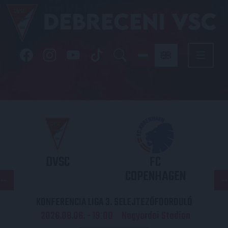
DVSC
FC
COPENHAGEN
KONFERENCIA LIGA 3. SELEJTEZŐFDORDULÓ
2026.08.06. - 19
00
Nagyerdei Stadion
: