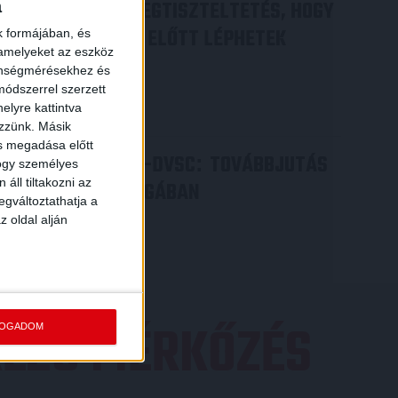
DÉNES VILMOS
MEGTISZTELTETÉS, HOGY
a
:
ILYEN SZURKOLÓK ELŐTT LÉPHETEK
k formájában, és
 amelyeket az eszköz
PÁLYÁRA
zönségmérésekhez és
ódszerrel szerzett
2026.07.31.
elyre kattintva
Bővebben →
ezzünk. Másik
ás megadása előtt
PJUNYIK JEREVÁN-DVSC
TOVÁBBJUTÁS
:
hogy személyes
áll tiltakozni az
A KONFERENCIA LIGÁBAN
egváltoztathatja a
Bővebben →
z oldal alján
EZŐ MÉRKŐZÉS
FOGADOM