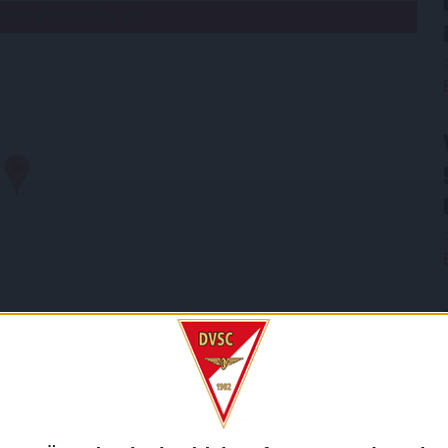
Debrecen Nagyerdei krt. 12 4032
SZLETEK
LIGA
IDÉNY