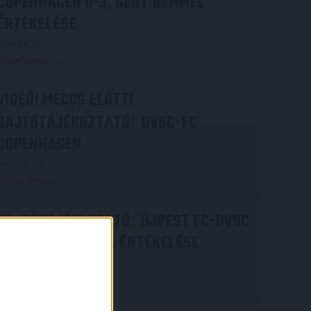
COPENHAGEN 0-3, GERT REMMEL
ÉRTÉKELÉSE
2026.08.07.
Bővebben →
VIDEÓ! MECCS ELŐTTI
SAJTÓTÁJÉKOZTATÓ
DVSC-FC
:
COPENHAGEN
2026.08.05.
Bővebben →
SAJTÓTÁJÉKOZTATÓ
ÚJPEST FC-DVSC
:
4-2, GERT REMMEL ÉRTÉKELÉSE
2026.08.03.
Bővebben →