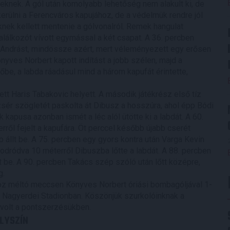
knek. A gól után komolyabb lehetőség nem alakult ki, de
erülni a Ferencváros kapujához, de a védelmük rendre jól
iknek kellett mentenie a gólvonalról. Remek hangulat
alálkozót vívott egymással a két csapat. A 36. percben
g Andrást, mindössze azért, mert véleményezett egy erősen
önyves Norbert kapott indítást a jobb szélen, majd a
sőbe, a labda ráadásul mind a három kapufát érintette,
t Haris Tabakovic helyett. A második játékrész első tíz
sér szögletét paskolta át Dibusz a hosszúra, ahol épp Bódi
k kapusa azonban ismét a léc alól ütötte ki a labdát. A 60.
ről fejelt a kapufára. Öt perccel később újabb cserét
ip állt be. A 75. percben egy gyors kontra után Varga Kevin
dródva 10 méterről Dibuszba lőtte a labdát. A 88. percben
t be. A 90. percben Takács szép szóló után lőtt középre,
g.
óhoz méltó meccsen Könyves Norbert óriási bombagóljával 1-
 a Nagyerdei Stadionban. Köszönjük szurkolóinknak a
 volt a pontszerzésükben.
LYSZÍN