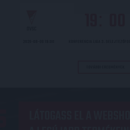
19
00
:
DVSC
2026-08-06 19:00
KONFERENCIA LIGA 3. SELEJTEZŐF
TOVÁBBI EREDMÉNYEK
OP
LÁTOGASS EL A WEBSHO