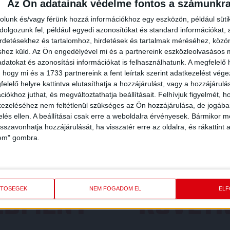
Az Ön adatainak védelme fontos a számunkr
OTP Bank Liga
2017/2018
rolunk és/vagy férünk hozzá információkhoz egy eszközön, például süti
olgozunk fel, például egyedi azonosítókat és standard információkat,
irdetésekhez és tartalomhoz, hirdetések és tartalmak méréséhez, kö
shez küld.
Az Ön engedélyével mi és a partnereink eszközleolvasásos m
datokat és azonosítási információkat is felhasználhatunk. A megfelelő h
 hogy mi és a 1733 partnereink a fent leírtak szerint adatkezelést vég
elelő helyre kattintva elutasíthatja a hozzájárulást, vagy a hozzájárul
iókhoz juthat, és megváltoztathatja beállításait.
Felhívjuk figyelmét, 
ezeléséhez nem feltétlenül szükséges az Ön hozzájárulása, de jogában 
zelés ellen. A beállításai csak erre a weboldalra érvényesek. Bármikor m
isszavonhatja hozzájárulását, ha visszatér erre az oldalra, és rákattint a
lem" gombra.
REDMÉNY
KÖVETK
ETŐSÉGEK
NEM FOGADOM EL
EL