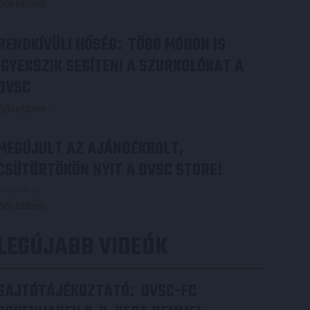
Bővebben →
RENDKÍVÜLI HŐSÉG
TÖBB MÓDON IS
:
IGYEKSZIK SEGÍTENI A SZURKOLÓKAT A
DVSC
Bővebben →
MEGÚJULT AZ AJÁNDÉKBOLT,
CSÜTÖRTÖKÖN NYIT A DVSC STORE!
2026.08.05.
Bővebben →
LEGÚJABB VIDEÓK
SAJTÓTÁJÉKOZTATÓ
DVSC-FC
: