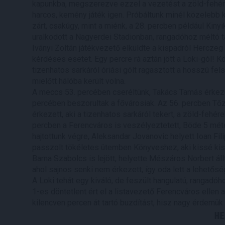
kapunkba, megszerezve ezzel a vezetést a zöld-fehére
harcos, kemény játék igen. Próbáltunk minél közelebb k
zárt, csakúgy, mint a miénk, a 28. percben például Kiny
uralkodott a Nagyerdei Stadionban, rangadóhoz méltó t
Iványi Zoltán játékvezető elküldte a kispadról Hercze
kérdéses esetet. Egy percre rá aztán jött a Loki-gól! K
tizenhatos sarkáról óriási gólt ragasztott a hosszú fel
mielőtt hálóba került volna.
A meccs 53. percében cseréltünk, Takács Tamás érkezet
percében beszorultak a fővárosiak. Az 56. percben Tőz
érkezett, aki a tizenhatos sarkáról tekert, a zöld-fehére
percben a Ferencváros is veszélyeztetett, Böde 5 méter
hajtottunk végre, Aleksandar Jovanovic helyett Ioan Fil
passzolt tökéletes ütemben Könyveshez, aki kissé kiso
Barna Szabolcs is lejött, helyette Mészáros Norbert áll
ahol sajnos senki nem érkezett, így oda lett a lehetősé
A Loki tehát egy kiváló, de feszült hangulatú, rangad
1-es döntetlent ért el a listavezető Ferencváros ellen
kilencven percen át tartó buzdítást, hisz nagy érdemük
HE