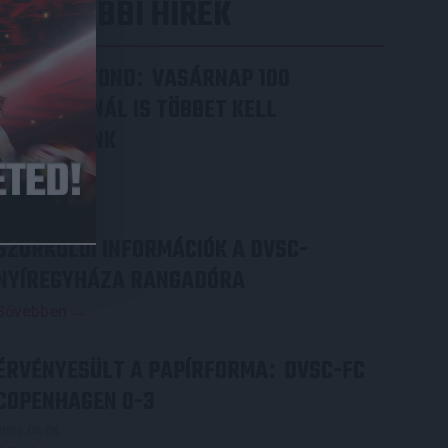
LEGUTÓBBI HÍREK
VAJDA BOTOND
VASÁRNAP 100
:
SZÁZALÉKNÁL IS TÖBBET KELL
BELEADNUNK
2026.08.07.
Bővebben →
SZURKOLÓI INFORMÁCIÓK A DVSC-
NYÍREGYHÁZA RANGADÓRA
Bővebben →
ÉRVÉNYESÜLT A PAPÍRFORMA
DVSC-FC
:
COPENHAGEN 0-3
2026.08.06.