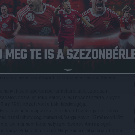
018.04.14.
1
-
1
Ferencvárosi TC
Full Time
nben a Nagyerdei Stadionban, ahol a tabella 3. helyén álló
iga 26. fordulójában.
t köszöntötte klubunk cégvezetője, dr. Róka Géza.
rkőzése alkalmából kapott festményt a Havrics Galéria
elhunyt kiváló sportember emlékére, akik szorosan
atorvosára, dr. Pikó Károlyra, aki hosszan tartó, súlyos
0 és 1953 között volt a Loki labdarúgója.
ályára kivonuló csapatokat, hisz közel tizenegyezer néző
mas hazai lehetőség maradt ki, Varga Kevin 15 méterről lőtt
 elé, aki már nem tudta helyezni lövését. Ami az egyik
bb Varga Roland 5 méterről Nagy Sándor lábai között lőtt a