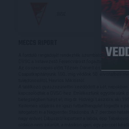
2
DVSC
MECCS RIPORT
A forduló rangadóját rendezték szombaton este Debrece
DVSC a listavezető Ferencvárost fogadta az OTP Bank L
Az összecsapás előtt Tőzsér Dánielt és Bényei Balázs
Csapatkapitányunk 100., míg védőnk 50. élvonalbeli mé
tulajdonosától, Havrics Miklóstól.
A találkozó gyászszünettel kezdődött a két, napokban 
kapcsolódtak a DVSC-hez. Emlékeztünk együttesünk csap
betegségben hunyt el, míg dr. Hídvégi Lászlóra, aki 195
Kellemes időjárás és igazi futballhangulat fogadta a p
látogatott ki a Nagyerdei Stadionba. A 7. percben hatal
nagy erővel, Dibuszról kipattant a labda, épp Tabakovic
oldalon nem sikerült, a másikon igen, egy perccel késő