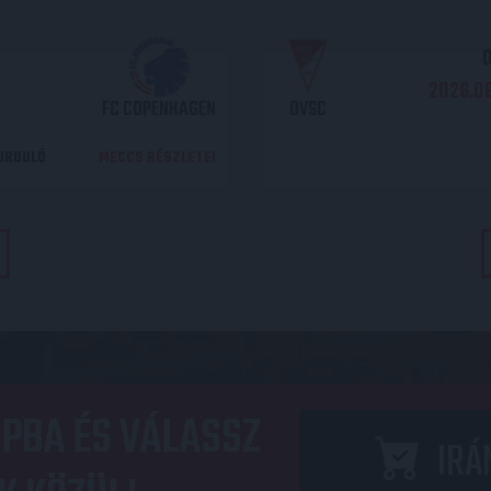
O
2026.08
FC COPENHAGEN
DVSC
DORDULÓ
MECCS RÉSZLETEI
PBA ÉS VÁLASSZ
IRÁ