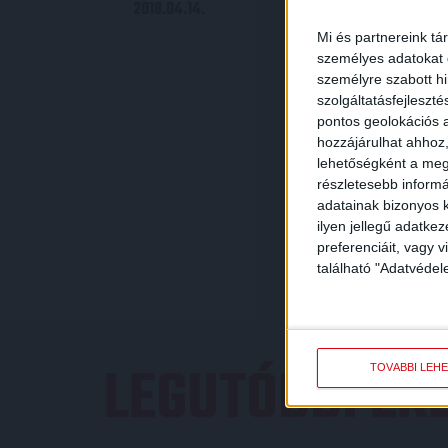
2018.04.14.
18:30
Mi és partnereink tá
személyes adatokat d
személyre szabott h
szolgáltatásfejleszté
pontos geolokációs a
hozzájárulhat ahhoz,
lehetőségként a megf
részletesebb informác
adatainak bizonyos k
ilyen jellegű adatke
preferenciáit, vagy v
található "Adatvéde
LEGUTÓBBI E
TOVÁBBI LEH