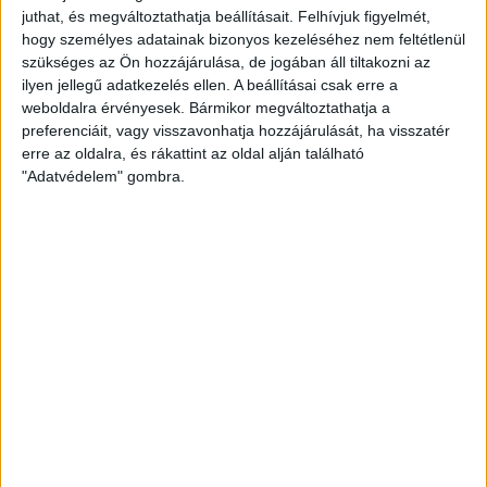
juthat, és megváltoztathatja beállításait.
Felhívjuk figyelmét,
szabadon, de nem talált kaput. A 10. minutumban Brandon
hogy személyes adatainak bizonyos kezeléséhez nem feltétlenül
Domingues lépett ki a védők közül egy szép akció végén,
szükséges az Ön hozzájárulása, de jogában áll tiltakozni az
de közeli lövését Demjén ki tudta ütni. A 13. percben Bárány
ilyen jellegű adatkezelés ellen. A beállításai csak erre a
Donát fejelt mellé, majd nem sokkal később a másik oldalon
weboldalra érvényesek. Bármikor megváltoztathatja a
Bognár lőtt mellé nagy helyzetben. A 16. percben aztán
preferenciáit, vagy visszavonhatja hozzájárulását, ha visszatér
megszerezte a vezetést az MTK, egy gyors támadás végén
erre az oldalra, és rákattint az oldal alján található
Kosznovszky lőtt 12 méterről a kapu jobb oldalába (0-1).
"Adatvédelem" gombra.
A Loki ezt követően helyenként átvette a játék irányítását,
azonban nagyobb helyzetet ebben az időszakban nem
nagyon tudott kidolgozni. Az első félidő hajrájában Kata
bombáját kellett kiütnie Megyeri Balázsnak, a szünetig nem
sikerült egyenlíteni.