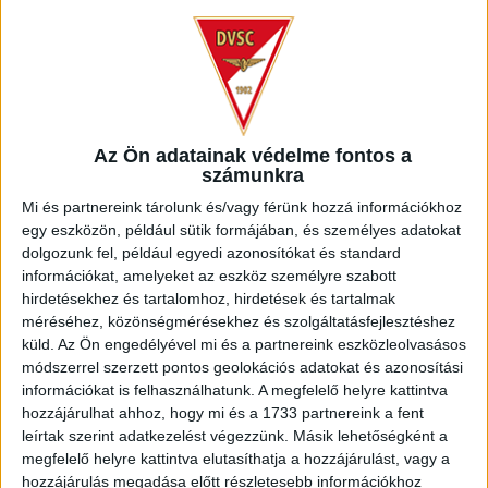
Erik, Jorgo Pellumbi és Thor Úlfarsson nélkül. A
kezdőcsapatban az előző hetihez képest csak annyi
változás történt, hogy bekerült a Kisvárdán gólt szerzett
Christian Manrique.
Az Ön adatainak védelme fontos a
számunkra
Mi és partnereink tárolunk és/vagy férünk hozzá információkhoz
egy eszközön, például sütik formájában, és személyes adatokat
dolgozunk fel, például egyedi azonosítókat és standard
információkat, amelyeket az eszköz személyre szabott
hirdetésekhez és tartalomhoz, hirdetések és tartalmak
méréséhez, közönségmérésekhez és szolgáltatásfejlesztéshez
küld.
Az Ön engedélyével mi és a partnereink eszközleolvasásos
módszerrel szerzett pontos geolokációs adatokat és azonosítási
információkat is felhasználhatunk. A megfelelő helyre kattintva
hozzájárulhat ahhoz, hogy mi és a 1733 partnereink a fent
leírtak szerint adatkezelést végezzünk. Másik lehetőségként a
megfelelő helyre kattintva elutasíthatja a hozzájárulást, vagy a
A találkozó első ziccerét a DVSC dolgozta ki, az 5. percben
hozzájárulás megadása előtt részletesebb információkhoz
egy szöglet után Ferenczi János lőhetett 11 méterről