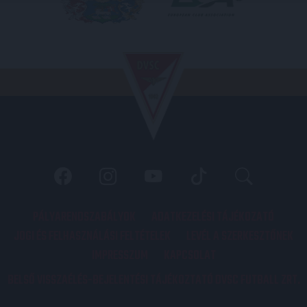
PÁLYARENDSZABÁLYOK
ADATKEZELÉSI TÁJÉKOZATÓ
JOGI ÉS FELHASZNÁLÁSI FELTÉTELEK
LEVÉL A SZERKESZTŐNEK
IMPRESSZUM
KAPCSOLAT
BELSŐ VISSZAÉLÉS-BEJELENTÉSI TÁJÉKOZTATÓ DVSC FUTBALL ZRT.