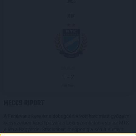
DVSC
MTK
2024.04.06.
1
-
2
Full Time
MECCS RIPORT
A Fehérvár sikere és a dobogóért vívott harc miatt győzelmi
kényszerben lépett pályára a Loki szombaton este az MTK
ellen a Nagyerdei Stadionban, mégpedig a sérült Kusnyir