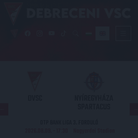
DVSC
NYÍREGYHÁZA
SPARTACUS
OTP BANK LIGA 3. FORDULÓ
2026.08.09. - 17
30
Nagyerdei Stadion
: