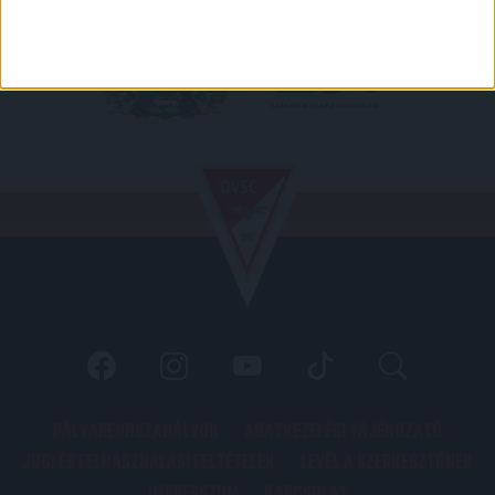
PÁLYARENDSZABÁLYOK
ADATKEZELÉSI TÁJÉKOZATÓ
JOGI ÉS FELHASZNÁLÁSI FELTÉTELEK
LEVÉL A SZERKESZTŐNEK
IMPRESSZUM
KAPCSOLAT