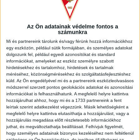
szereplése miatt azzal a tudattal lépett pályára a Groupama
Arénában, hogy bár a bajnoki címvédőnél vendégszerepel,
több mint jó lenne pontot szerezni. A sérült Gróf Dávidot,
Szécsi Márkot, Bárány Donátot és Kundrák Norbertet ezúttal
Az Ön adatainak védelme fontos a
is nélkülözte Joan Carrillo együttese, amely az utóbbi
számunkra
időben megszokott összeállításban kezdte a találkozót,
Mi és partnereink tárolunk és/vagy férünk hozzá információkhoz
annyi változással, hogy Poór Patrik helyett Kusnyír Erik
egy eszközön, például sütik formájában, és személyes adatokat
játszott.
dolgozunk fel, például egyedi azonosítókat és standard
információkat, amelyeket az eszköz személyre szabott
Az FTC hét veretlen találkozóval a háta mögött kezdte a
hirdetésekhez és tartalomhoz, hirdetések és tartalmak
meccset, amelynek első izgalmas pillanatára nem kellett
méréséhez, közönségmérésekhez és szolgáltatásfejlesztéshez
sokat várni: Zubkov közeli lövését már az 1. percben
küld.
Az Ön engedélyével mi és a partnereink eszközleolvasásos
védenie kellett Hrabina Alexnek. A következő helyzet az 5.
módszerrel szerzett pontos geolokációs adatokat és azonosítási
percben Marquinos előtt adódott, de a debreceni kapus
információkat is felhasználhatunk. A megfelelő helyre kattintva
ezúttal is remekül hárított. Fölényben játszott a
hozzájárulhat ahhoz, hogy mi és a 1733 partnereink a fent
bajnokesélyes, ennek megfelelően meg is szerezte a
leírtak szerint adatkezelést végezzünk. Másik lehetőségként a
vezetést, a 8. minutumban egy bal oldali beadás után
megfelelő helyre kattintva elutasíthatja a hozzájárulást, vagy a
Tokmac fejelt 9 méterről a kapuba (1-0).
hozzájárulás megadása előtt részletesebb információkhoz
juthat, és megváltoztathatja beállításait.
Felhívjuk figyelmét,
A DVSC jól reagált, Dorian Babunski csaknem a kapuig vitte a
hogy személyes adatainak bizonyos kezeléséhez nem feltétlenül
labdát, ám meglökéséért nem ítélt semmit a játékvezető. Az
szükséges az Ön hozzájárulása, de jogában áll tiltakozni az