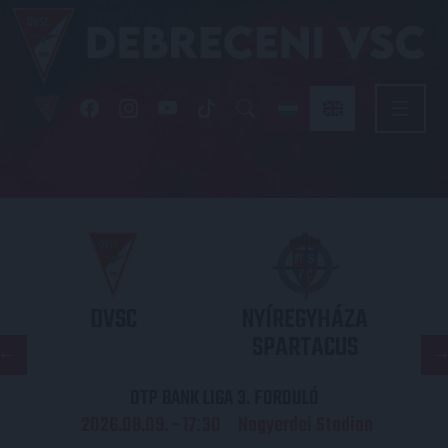
DVSC
NYÍREGYHÁZA
SPARTACUS
OTP BANK LIGA 3. FORDULÓ
2026.08.09. - 17
30
Nagyerdei Stadion
: