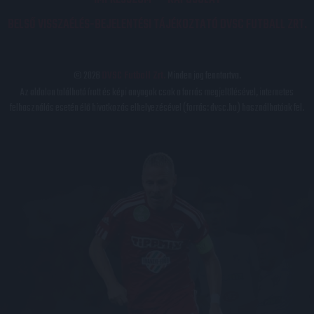
BELSŐ VISSZAÉLÉS-BEJELENTÉSI TÁJÉKOZTATÓ DVSC FUTBALL ZRT.
© 2026
DVSC Futball Zrt.
Minden jog fenntartva.
Az oldalon található írott és képi anyagok csak a forrás megjelölésével, internetes
felhasználás esetén élő hivatkozás elhelyezésével (forrás: dvsc.hu) használhatóak fel.