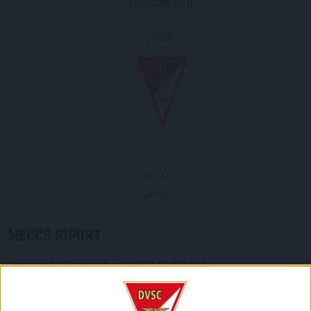
Ferencvárosi TC
DVSC
2022.04.09.
3
-
0
Full Time
MECCS RIPORT
Pont nélkül maradtunk: FTC-DVSC 3-0
Csapatunk a riválisok (Mezőkövesd, Gyirmót) eredményes