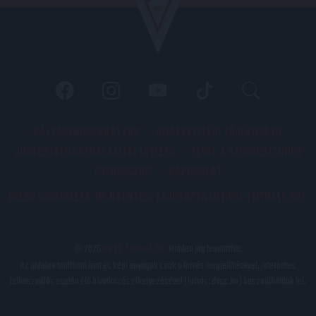
PÁLYARENDSZABÁLYOK
ADATKEZELÉSI TÁJÉKOZATÓ
JOGI ÉS FELHASZNÁLÁSI FELTÉTELEK
LEVÉL A SZERKESZTŐNEK
IMPRESSZUM
KAPCSOLAT
BELSŐ VISSZAÉLÉS-BEJELENTÉSI TÁJÉKOZTATÓ DVSC FUTBALL ZRT.
© 2026
DVSC Futball Zrt.
Minden jog fenntartva.
Az oldalon található írott és képi anyagok csak a forrás megjelölésével, internetes
felhasználás esetén élő hivatkozás elhelyezésével (forrás: dvsc.hu) használhatóak fel.