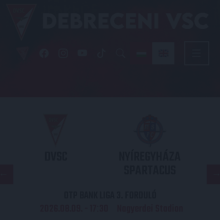
DVSC
NYÍREGYHÁZA
SPARTACUS
OTP BANK LIGA 3. FORDULÓ
2026.08.09. - 17
30
Nagyerdei Stadion
: