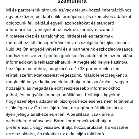
a két fél számára nagy téttel bírt az összecsapás, ugyanis a
számunkra
Loki a dobogóért, míg ellenfelünk az első osztályban való
Mi és partnereink tárolunk és/vagy férünk hozzá információkhoz
maradásért küzd.
egy eszközön, például sütik formájában, és személyes adatokat
A mai találkozó kezdőrúgását Biatorbágyról érkező lelkes
dolgozunk fel, például egyedi azonosítókat és standard
Loki-szurkolónk, Kaminszki Szilárd végezte el, akit 16.
információkat, amelyeket az eszköz személyre szabott
születésnapja alkalmából családja ajándékozott meg ezzel a
hirdetésekhez és tartalomhoz, hirdetések és tartalmak
lehetőséggel.
méréséhez, közönségmérésekhez és szolgáltatásfejlesztéshez
Az első tíz perc a csapatok egymással való ismerkedéséről
küld.
Az Ön engedélyével mi és a partnereink eszközleolvasásos
szólt, egyik fél előtt sem alakult ki komoly lehetőség. A 14.
módszerrel szerzett pontos geolokációs adatokat és azonosítási
percben Bényei beadását húzta le középen Király. A 18.
információkat is felhasználhatunk. A megfelelő helyre kattintva
percben egy szép összjáték után Damásdi passzolt
hozzájárulhat ahhoz, hogy mi és a 1733 partnereink a fent
Harisnak, aki 18 méterről a lőtt, de Király védett. Négy
leírtak szerint adatkezelést végezzünk. Másik lehetőségként a
megfelelő helyre kattintva elutasíthatja a hozzájárulást, vagy a
perccel később megszerezhettük volna a vezetést, Barna
hozzájárulás megadása előtt részletesebb információkhoz
beadása után Takács és Damásdi is betalálhatott volna, de
juthat, és megváltoztathatja beállításait.
Felhívjuk figyelmét,
oda lett a helyzet. A 29. percben Golodiuk távoli lövése nem
hogy személyes adatainak bizonyos kezeléséhez nem feltétlenül
talált kaput. A 35. percben aztán megtört a jég, és
szükséges az Ön hozzájárulása, de jogában áll tiltakozni az
megszerezte a vezetést a Loki! Bódi ívelt be egy
ilyen jellegű adatkezelés ellen. A beállításai csak erre a
szabadrúgást 23 méterről, a középen érkező Szatmári
weboldalra érvényesek. Bármikor megváltoztathatja a
Csaba pedig a bal alsóba fejelt. A 42. percben szöglettel
preferenciáit, vagy visszavonhatja hozzájárulását, ha visszatér
felérő szabadrúgást végzett el a Bódi. Középen némi
erre az oldalra, és rákattint az oldal alján található
kavarodás után Szécsi lőtt, ám egy védőt talált telibe.