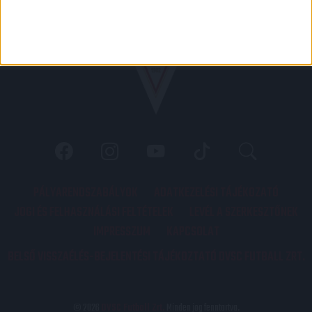
PÁLYARENDSZABÁLYOK
ADATKEZELÉSI TÁJÉKOZATÓ
JOGI ÉS FELHASZNÁLÁSI FELTÉTELEK
LEVÉL A SZERKESZTŐNEK
IMPRESSZUM
KAPCSOLAT
BELSŐ VISSZAÉLÉS-BEJELENTÉSI TÁJÉKOZTATÓ DVSC FUTBALL ZRT.
© 2026
DVSC Futball Zrt.
Minden jog fenntartva.