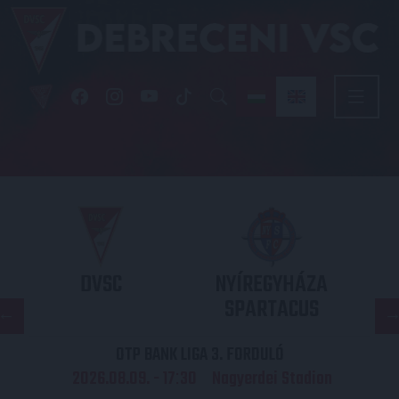
DVSC
NYÍREGYHÁZA
SPARTACUS
OTP BANK LIGA 3. FORDULÓ
2026.08.09. - 17
30
Nagyerdei Stadion
: