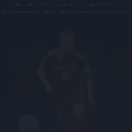
Az oldalon található írott és képi anyagok csak a forrás megjelölésével, internetes
felhasználás esetén élő hivatkozás elhelyezésével (forrás: dvsc.hu) használhatóak fel.