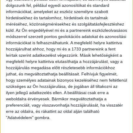
Bognár Tamás játékvezető pedig úgy döntött, nem
dolgozunk fel, például egyedi azonosítókat és standard
rendezhető meg a találkozó, amelynek akkor még lett volna
információkat, amelyeket az eszköz személyre szabott
tétje a felcsútiak számára, ám azon a hétvégén eldőlt, hogy
hirdetésekhez és tartalomhoz, hirdetések és tartalmak
nem eshetnek ki, így ma már nyugodtabban játszhattak.
méréséhez, közönségmérésekhez és szolgáltatásfejlesztéshez
Egész nap sütött a nap Felcsúton, ám a meccs előtt
küld.
Az Ön engedélyével mi és a partnereink eszközleolvasásos
elkezdett esni az eső, szerencsére azonban nem akkora
módszerrel szerzett pontos geolokációs adatokat és azonosítási
mennyiségű, mint bő egy hete, így nem volt akadálya, hogy
információkat is felhasználhatunk. A megfelelő helyre kattintva
útjára induljon a labda.
hozzájárulhat ahhoz, hogy mi és a 1733 partnereink a fent
leírtak szerint adatkezelést végezzünk. Másik lehetőségként a
Az első nagy lehetőség a hazaiak előtt adódott a 6. percben,
megfelelő helyre kattintva elutasíthatja a hozzájárulást, vagy a
Korhut Mihály testi épségét sem kímélve még időben el
hozzájárulás megadása előtt részletesebb információkhoz
tudta fejelni a labdát Gallardo elől. A DVSC-TEVA
juthat, és megváltoztathatja beállításait.
Felhívjuk figyelmét,
mezőnyfölényben játszott, de a befejezések nem sikerültek.
hogy személyes adatainak bizonyos kezeléséhez nem feltétlenül
A hazaiak kontrákkal válaszoltak, nemegyszer a kapunk elé
szükséges az Ön hozzájárulása, de jogában áll tiltakozni az
kerültek, és ilyenkor néhány veszélyes lövést eresztettek
ilyen jellegű adatkezelés ellen. A beállításai csak erre a
meg. A Loki előtt a legnagyobb helyzet a 26. percben
weboldalra érvényesek. Bármikor megváltoztathatja a
adódott, amikor Bódi Ádám passza után Kulcsár pöckölt a
preferenciáit, vagy visszavonhatja hozzájárulását, ha visszatér
labdába, de Hajdúsch be tudott érni, illetve egy szöglet utáni
erre az oldalra, és rákattint az oldal alján található
"Adatvédelem" gombra.
Szakály-fejes ment kapu mellé.
A második félidő elején Bódi Ádám távoli lövését védte a