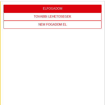
ELFOGADOM
LEGUTÓBBI EREDMÉNY
TOVÁBBI LEHETŐSÉGEK
NEM FOGADOM EL
DVSC
FC
COPENHAGEN
0
-
3
2026-08-
KONFERENCIA LIGA 3.
MECCS
06 19:00
SELEJTEZŐFDORDULÓ
RÉSZLETEI