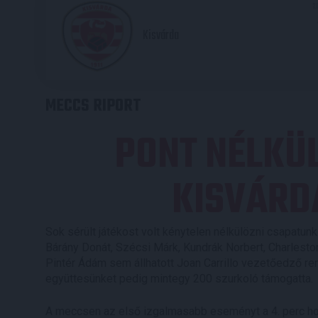
2
Kisvárda
MECCS RIPORT
PONT NÉLKÜ
KISVÁRD
Sok sérült játékost volt kénytelen nélkülözni csapatun
Bárány Donát, Szécsi Márk, Kundrák Norbert, Charleston
Pintér Ádám sem állhatott Joan Carrillo vezetőedző r
együttesünket pedig mintegy 200 szurkoló támogatta.
A meccsen az első izgalmasabb eseményt a 4. perc hozt