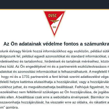
lletve Baráth P. (75.).
LYSZÍN
Szabolcs-Szatmár-Bereg megye, Észak-Alföld, Alföld és Észak, 4600, Magyarország
Az Ön adatainak védelme fontos a számunkr
rolunk és/vagy férünk hozzá információkhoz egy eszközön, például süti
olgozunk fel, például egyedi azonosítókat és standard információkat,
irdetésekhez és tartalomhoz, hirdetések és tartalmak méréséhez, kö
shez küld.
Az Ön engedélyével mi és a partnereink eszközleolvasásos m
datokat és azonosítási információkat is felhasználhatunk. A megfelelő h
 hogy mi és a 1731 partnereink a fent leírtak szerint adatkezelést vég
elelő helyre kattintva elutasíthatja a hozzájárulást, vagy a hozzájárul
iókhoz juthat, és megváltoztathatja beállításait.
Felhívjuk figyelmét, 
ezeléséhez nem feltétlenül szükséges az Ön hozzájárulása, de jogában 
zelés ellen. A beállításai csak erre a weboldalra érvényesek. Bármikor m
isszavonhatja hozzájárulását, ha visszatér erre az oldalra, és rákattint a
lem" gombra.