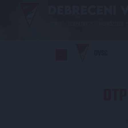
HÍREK
CSAPATOK
MÉRKŐZÉSEK
DVSC
OTP
E