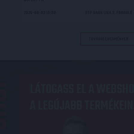
2026-08-02 15:30
OTP BANK LIGA 2. FORDULÓ
TOVÁBBI EREDMÉNYEK
OP
LÁTOGASS EL A WEBSHO
A LEGÚJABB TERMÉKEIN