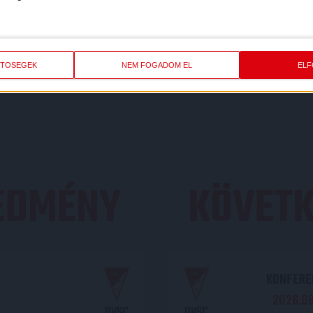
SZLETEK
LIGA
IDÉNY
ETŐSÉGEK
NEM FOGADOM EL
EL
OTP Bank Liga
2021/2022
REDMÉNY
KÖVETK
KONFEREN
2026.08.
DVSC
DVSC