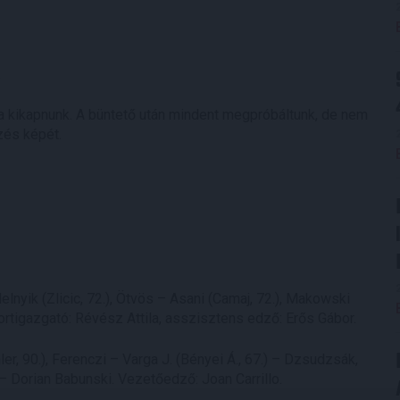
.
lna kikapnunk. A büntető után mindent megpróbáltunk, de nem
zés képét.
lnyik (Zlicic, 72.), Ötvös – Asani (Camaj, 72.), Makowski
portigazgató: Révész Attila, asszisztens edző: Erős Gábor.
r, 90.), Ferenczi – Varga J. (Bényei Á., 67.) – Dzsudzsák,
) – Dorian Babunski. Vezetőedző: Joan Carrillo.