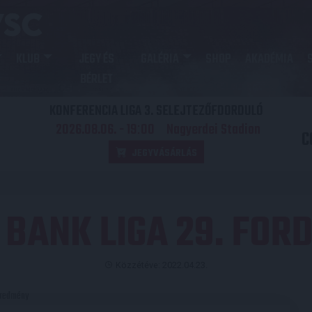
KLUB
JEGY ÉS
GALÉRIA
SHOP
AKADÉMIA
BÉRLET
KONFERENCIA LIGA 3. SELEJTEZŐFDORDULÓ
2026.08.06. - 19
00
Nagyerdei Stadion
:
C
JEGYVÁSÁRLÁS
 BANK LIGA 29. FOR
Közzétéve: 2022.04.23.
redmény