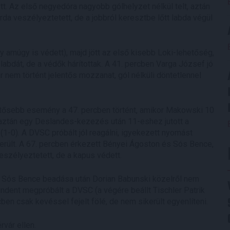
t. Az első negyedóra nagyobb gólhelyzet nélkül telt, aztán
rda veszélyeztetett, de a jobbról keresztbe lőtt labda végül
 amúgy is védett), majd jött az első kisebb Loki-lehetőség,
abdát, de a védők hárítottak. A 41. percben Varga József jó
r nem történt jelentős mozzanat, gól nélküli döntetlennel
entősebb esemény a 47. percben történt, amikor Makowski 10
aztán egy Deslandes-kezezés után 11-eshez jutott a
1-0). A DVSC próbált jól reagálni, igyekezett nyomást
került. A 67. percben érkezett Bényei Ágoston és Sós Bence,
eszélyeztetett, de a kapus védett.
 de Sós Bence beadása után Dorian Babunski közelről nem
indent megpróbált a DVSC (a végére beállt Tischler Patrik
ben csak kevéssel fejelt fölé, de nem sikerült egyenlíteni.
vár ellen.