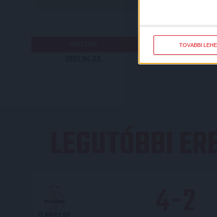
RÉ
MECCSNAP
IDŐPONT
TOVÁBBI LEH
2022.04.23.
14:00
LEGUTÓBBI E
4
-
2
ÚJPEST FC