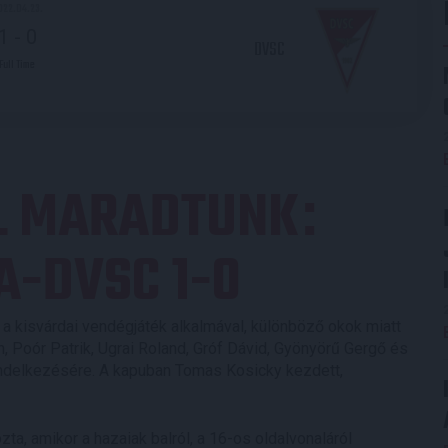
022.04.23.
1
-
0
DVSC
Full Time
L MARADTUNK
:
A-DVSC 1-0
k a kisvárdai vendégjáték alkalmával, különböző okok miatt
, Poór Patrik, Ugrai Roland, Gróf Dávid, Gyönyörű Gergő és
endelkezésére. A kapuban Tomas Kosicky kezdett,
a, amikor a hazaiak balról, a 16-os oldalvonaláról