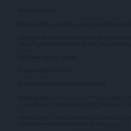
Mesterszemmel
Révész Attila:
Lélektanilag fontos győzelmet arattunk
Joan Carrillo:
A mutatott játék alapján nem kellett vo
sikerült egyenlíteni. Az eredmény nem tükrözi a mérkő
OTP Bank Liga, 29. forduló.
Kisvárda-DVSC 1-0 (0-0).
Kivárda, 2455 néző. Vezette: Zierkelbach P.
Kisvárda:
Odincov – Hej, Cirkovic, Prenga, Peteleu – Me
(Karabeljov, 60.), Bumba (Navratil, 86.) – Mesanovic. S
DVSC:
Kosicky – Kusnyír, Pávkovics, Deslandes (Tischle
Baráth P., David Babunski (Bévárdi, 90.), Bódi (Sós, 67.