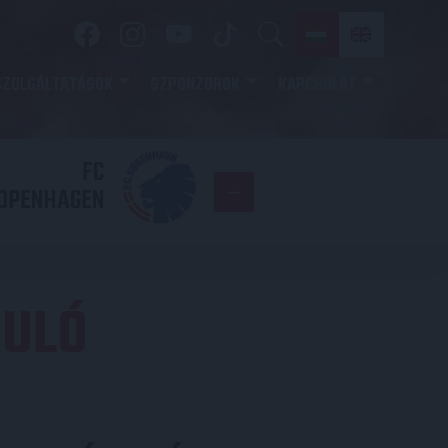
SZOLGÁLTATÁSOK
SZPONZOROK
KAPCSOLAT
FC
DVSC
OPENHAGEN
DULÓ