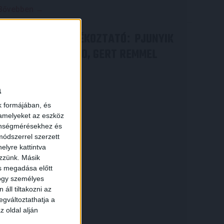
Bővebben →
VIDEÓ! SAJTÓTÁJÉKOZTATÓ
PJUNYIK
:
JEREVÁN-DVSC 0-0, GERT REMMEL
×
ÉRTÉKELÉSE
Bővebben →
a
k formájában, és
 amelyeket az eszköz
zönségmérésekhez és
ódszerrel szerzett
elyre kattintva
ezzünk. Másik
ás megadása előtt
hogy személyes
áll tiltakozni az
egváltoztathatja a
z oldal alján