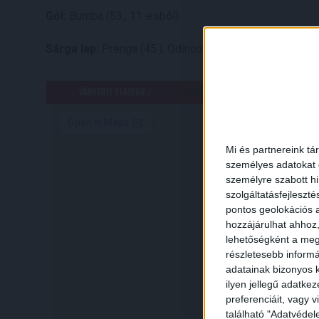
Gól:
Bumba (53., 11-esből).
Sárga lap:
Prenga (45.), Odincov (83.), Mesanovic (88.), i
HE
VÁRKERTI STADION /
Tompos úti lakótelep, Kisvárda, Kisvárdai járás, 
Mi és partnereink tá
személyes adatokat d
személyre szabott h
szolgáltatásfejleszté
pontos geolokációs a
hozzájárulhat ahhoz,
lehetőségként a megf
részletesebb informác
adatainak bizonyos k
ilyen jellegű adatke
preferenciáit, vagy v
található "Adatvéde