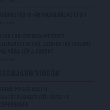
Bővebben →
AUGUSZTUS 16-ÁN FOGADJUK AZ ETO-T
Bővebben →
A KIS LOKI SZERDAI MECCSÉT
ELHALASZTOTTÁK, SZOMBATON VISZONT
PÁLYÁRA LÉP A CSAPAT
Bővebben →
LEGÚJABB VIDEÓK
VIDEÓ! MECCS ELŐTTI
SAJTÓTÁJÉKOZTATÓ
DVSC-FC
:
COPENHAGEN