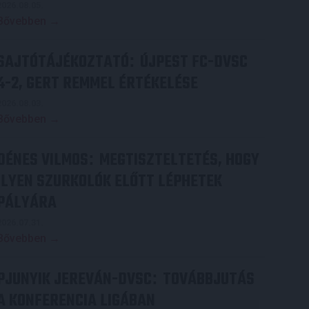
2026.08.05.
Bővebben →
SAJTÓTÁJÉKOZTATÓ
ÚJPEST FC-DVSC
:
4-2, GERT REMMEL ÉRTÉKELÉSE
2026.08.03.
Bővebben →
DÉNES VILMOS
MEGTISZTELTETÉS, HOGY
:
ILYEN SZURKOLÓK ELŐTT LÉPHETEK
PÁLYÁRA
2026.07.31.
Bővebben →
PJUNYIK JEREVÁN-DVSC
TOVÁBBJUTÁS
:
A KONFERENCIA LIGÁBAN