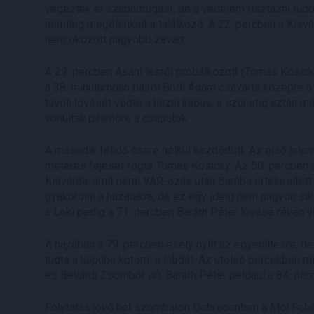
végeztek el szabadrúgást, de a védelem tisztázni tudot
némileg megélénkült a találkozó. A 22. percben a Kisvá
nem okozott nagyobb zavart.
A 29. percben Asani lesről próbálkozott (Tomas Kosicky
a 38. minutumban balról Bódi Ádám csavarta középre a l
távoli lövését védte a hazai kapus, a szünetig aztán má
vonultak pihenőre a csapatok.
A második félidő csere nélkül kezdődött. Az első jel
méteres fejesét fogta Tomas Kosicky. Az 50. percben 
Kisvárda, amit némi VAR-ozás után Bumba értékesített (
gyakorolni a hazaiakra, de ez egy ideig nem nagyon si
a Loki pedig a 71. percben Baráth Péter lövése révén v
A hajrában a 79. percben esély nyílt az egyenlítésre,
tudta a kapuba kotorni a labdát. Az utolsó percekben m
és Bévárdi Zsombor is), Baráth Péter például a 84. perc
Folytatás jövő hét szombaton Debrecenben a Mol Fehér