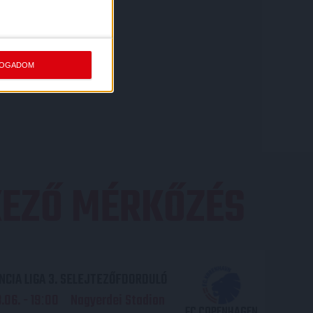
FOGADOM
EZŐ MÉRKŐZÉS
CIA LIGA 3. SELEJTEZŐFDORDULÓ
06. - 19
00
Nagyerdei Stadion
:
FC COPENHAGEN