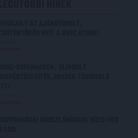
LEGUTÓBBI HÍREK
MEGÚJULT AZ AJÁNDÉKBOLT,
CSÜTÖRTÖKÖN NYIT A DVSC STORE!
2026.08.05.
Bővebben →
DVSC-COPENHAGEN
ELINDULT
:
JEGYÉRTÉKESÍTÉS, MINDEN TUDNIVALÓ
ITT!
2026.08.04.
Bővebben →
KOPPENHÁGAI OROSZLÁNOKKAL KÜZD MEG
A LOKI