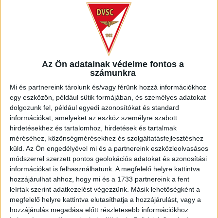
Marko Milosevic kapus, Baranyai Nimród, a debreceni
színekben Bécsben bemutatkozott Alexander Mojzis, Varga
József, Vajda Botond, Bódi Ádám, Bárány Donát, valamint
Brandon Domingues is.
A találkozó gyászszünettel kezdődött: hosszan tartó
Az Ön adatainak védelme fontos a
betegség után, 42 éves korában elhunyt Leskó Gábor, aki
számunkra
1995 óta tartozott a DVSC hűséges szurkolói közé. Emlékét
megőrizzük.
Mi és partnereink tárolunk és/vagy férünk hozzá információkhoz
egy eszközön, például sütik formájában, és személyes adatokat
dolgozunk fel, például egyedi azonosítókat és standard
A mérkőzés legelején, a 2. percben Christian Manrique lőtt
információkat, amelyeket az eszköz személyre szabott
mellé, ekkor egyértelműen a Loki dominált. A 7. percben
hirdetésekhez és tartalomhoz, hirdetések és tartalmak
Bárány Donát már közel járt a gólhoz, azonban közeli
méréséhez, közönségmérésekhez és szolgáltatásfejlesztéshez
kísérletét blokkolták. Láthatóan a saját stílusában igyekezett
küld.
Az Ön engedélyével mi és a partnereink eszközleolvasásos
játszani csapatunk, persze próbálkozott a Zalaegerszeg is,
módszerrel szerzett pontos geolokációs adatokat és azonosítási
a 18. minutumban Tajti lőtt mellé 15 méterről.
információkat is felhasználhatunk. A megfelelő helyre kattintva
hozzájárulhat ahhoz, hogy mi és a 1733 partnereink a fent
Az első félidő második felében Tajti újabb lehetőségét
leírtak szerint adatkezelést végezzünk. Másik lehetőségként a
leszámítva nem nagyon alakultak ki nagy helyzetek egyik
megfelelő helyre kattintva elutasíthatja a hozzájárulást, vagy a
kapunál sem, ahogy mondani szokás, a taktikai jelleg volt a
hozzájárulás megadása előtt részletesebb információkhoz
meghatározó, egészen a szünetig.