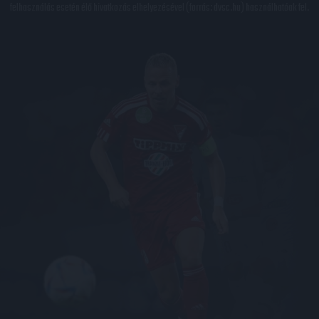
felhasználás esetén élő hivatkozás elhelyezésével (forrás: dvsc.hu) használhatóak fel.