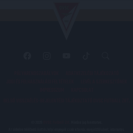
PÁLYARENDSZABÁLYOK
ADATKEZELÉSI TÁJÉKOZATÓ
JOGI ÉS FELHASZNÁLÁSI FELTÉTELEK
LEVÉL A SZERKESZTŐNEK
IMPRESSZUM
KAPCSOLAT
BELSŐ VISSZAÉLÉS-BEJELENTÉSI TÁJÉKOZTATÓ DVSC FUTBALL ZRT.
© 2026
DVSC Futball Zrt.
Minden jog fenntartva.
Az oldalon található írott és képi anyagok csak a forrás megjelölésével, internetes