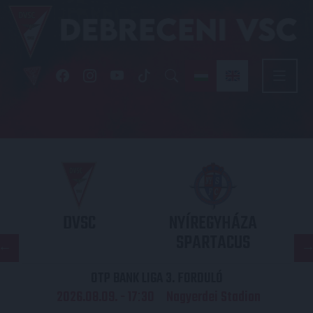
DVSC
NYÍREGYHÁZA
SPARTACUS
OTP BANK LIGA 3. FORDULÓ
2026.08.09. - 17
30
Nagyerdei Stadion
: