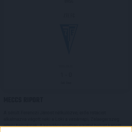
DVSC
ZTE FC
2023.08.13.
1
-
0
Full Time
MECCS RIPORT
A sérült Ferenczi Jánost nélkülözve, erős rotációt
alkalmazva vágott neki a Loki a vasárnapi, Zalaegerszeg
elleni bajnokinak. A kezdőcsapatban ezúttal helyet kapott