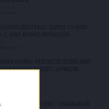
COPENHAGEN
2026.08.05.
Bővebben →
SAJTÓTÁJÉKOZTATÓ
ÚJPEST FC-DVSC
:
4-2, GERT REMMEL ÉRTÉKELÉSE
2026.08.03.
Bővebben →
DÉNES VILMOS
MEGTISZTELTETÉS, HOGY
:
ILYEN SZURKOLÓK ELŐTT LÉPHETEK
PÁLYÁRA
2026.07.31.
Bővebben →
PJUNYIK JEREVÁN-DVSC
TOVÁBBJUTÁS
:
a