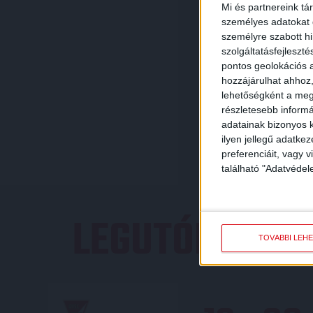
Mi és partnereink tá
személyes adatokat d
személyre szabott h
szolgáltatásfejleszté
pontos geolokációs a
hozzájárulhat ahhoz,
lehetőségként a megf
részletesebb informác
adatainak bizonyos k
ilyen jellegű adatke
preferenciáit, vagy v
található "Adatvéde
LEGUTÓBBI E
TOVÁBBI LEH