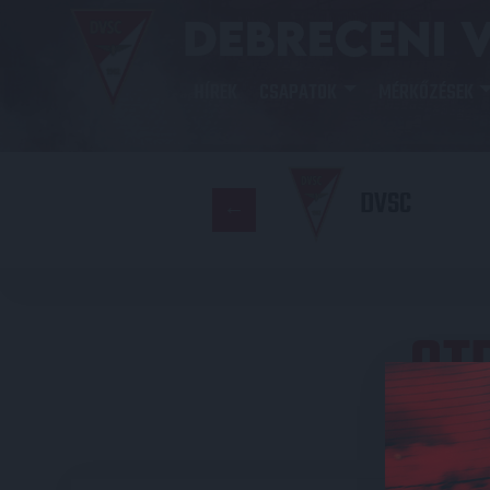
HÍREK
CSAPATOK
MÉRKŐZÉSEK
DVSC
OT
E