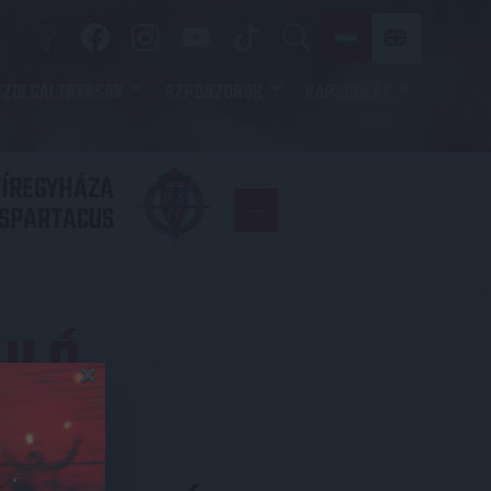
SZOLGÁLTATÁSOK
SZPONZOROK
KAPCSOLAT
YÍREGYHÁZA
FC
SPARTACUS
COPENHAGE
ULÓ
×