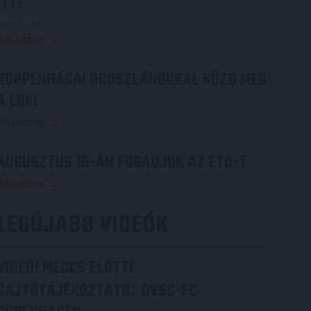
ITT!
2026.08.04.
Bővebben →
KOPPENHÁGAI OROSZLÁNOKKAL KÜZD MEG
A LOKI
Bővebben →
AUGUSZTUS 16-ÁN FOGADJUK AZ ETO-T
Bővebben →
LEGÚJABB VIDEÓK
VIDEÓ! MECCS ELŐTTI
SAJTÓTÁJÉKOZTATÓ
DVSC-FC
: