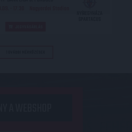
.09. - 17
30
Nagyerdei Stadion
:
NYÍREGYHÁZA
SPARTACUS
JEGYVÁSÁRLÁS
TOVÁBBI MÉRKŐZÉSEK
NY A WEBSHOP