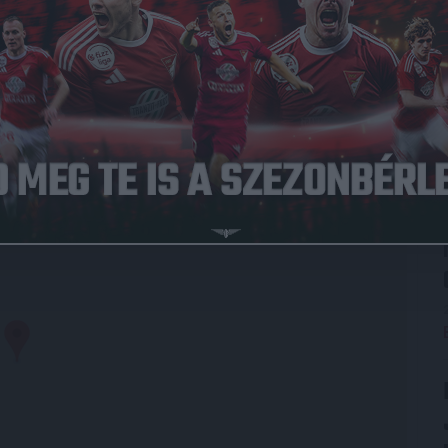
013.08.11.
4
-
0
Diósgyőr
Full Time
LYSZÍN
Debrecen Nagyerdei krt. 12 4032