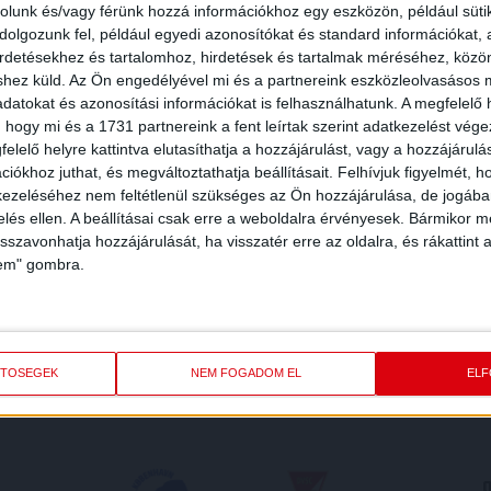
rolunk és/vagy férünk hozzá információkhoz egy eszközön, például süti
olgozunk fel, például egyedi azonosítókat és standard információkat,
irdetésekhez és tartalomhoz, hirdetések és tartalmak méréséhez, kö
shez küld.
Az Ön engedélyével mi és a partnereink eszközleolvasásos m
datokat és azonosítási információkat is felhasználhatunk. A megfelelő h
 hogy mi és a 1731 partnereink a fent leírtak szerint adatkezelést vég
elelő helyre kattintva elutasíthatja a hozzájárulást, vagy a hozzájárul
iókhoz juthat, és megváltoztathatja beállításait.
Felhívjuk figyelmét, 
ezeléséhez nem feltétlenül szükséges az Ön hozzájárulása, de jogában 
zelés ellen. A beállításai csak erre a weboldalra érvényesek. Bármikor m
isszavonhatja hozzájárulását, ha visszatér erre az oldalra, és rákattint a
lem" gombra.
REDMÉNY
KÖVETK
ETŐSÉGEK
NEM FOGADOM EL
EL
O