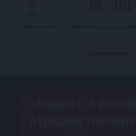
19
00
:
DVSC
2026-08-06 19:00
KONFERENCIA LIGA 3. SELEJTEZŐF
TOVÁBBI EREDMÉNYEK
OP
LÁTOGASS EL A WEBSHO
A LEGÚJABB TERMÉKEIN