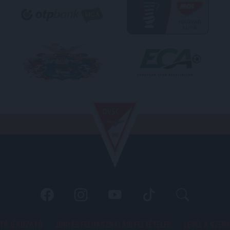
 TÁJÉKOZATÓ
JOGI ÉS FELHASZNÁLÁSI FELTÉTELEK
LEVÉL A SZER