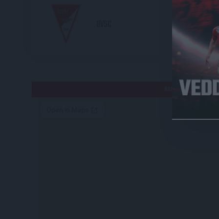
2
DVSC
HE
NAGYERDEI STADION /