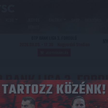
KLUB
JEGY ÉS
GALÉRIA
SHOP
AKADÉMIA
BÉRLET
OTP BANK LIGA 3. FORDULÓ
N
2026.08.09. - 17
30
Nagyerdei Stadion
:
JEGYVÁSÁRLÁS
P BANK LIGA 3. FORD
Közzétéve: 2013.08.11.
redmény