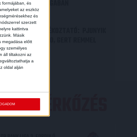
A KONFERENCIA LIGÁBAN
k formájában, és
 amelyeket az eszköz
Bővebben →
zönségmérésekhez és
ódszerrel szerzett
VIDEÓ! SAJTÓTÁJÉKOZTATÓ
PJUNYIK
:
elyre kattintva
ezzünk. Másik
JEREVÁN-DVSC 0-0, GERT REMMEL
ás megadása előtt
ÉRTÉKELÉSE
hogy személyes
áll tiltakozni az
Bővebben →
egváltoztathatja a
z oldal alján
EZŐ MÉRKŐZÉS
FOGADOM
TP BANK LIGA 3. FORDULÓ