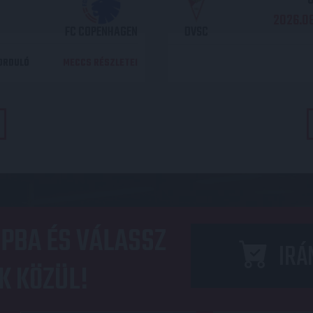
2026.08
FC COPENHAGEN
DVSC
DORDULÓ
MECCS RÉSZLETEI
PBA ÉS VÁLASSZ
IRÁ
K KÖZÜL!