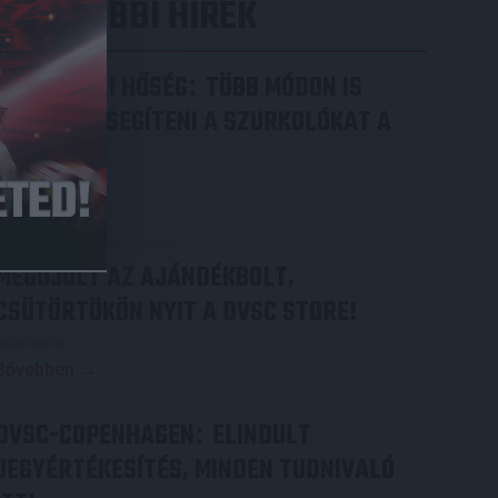
LEGUTÓBBI HÍREK
RENDKÍVÜLI HŐSÉG
TÖBB MÓDON IS
:
IGYEKSZIK SEGÍTENI A SZURKOLÓKAT A
DVSC
2026.08.06.
Bővebben →
MEGÚJULT AZ AJÁNDÉKBOLT,
CSÜTÖRTÖKÖN NYIT A DVSC STORE!
2026.08.05.
Bővebben →
DVSC-COPENHAGEN
ELINDULT
:
JEGYÉRTÉKESÍTÉS, MINDEN TUDNIVALÓ