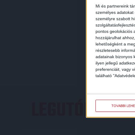
Mi és partnereink tá
személyes adatokat d
személyre szabott h
szolgáltatásfejleszté
pontos geolokációs a
hozzájárulhat ahhoz,
lehetőségként a megf
részletesebb informác
adatainak bizonyos k
ilyen jellegű adatke
preferenciáit, vagy v
található "Adatvéde
LEGUTÓBBI E
TOVÁBBI LEH