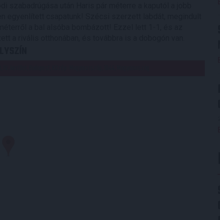
i szabadrúgása után Haris pár méterre a kaputól a jobb
en egyenlített csapatunk! Szécsi szerzett labdát, megindult
méterről a bal alsóba bombázott! Ezzel lett 1-1, és az
t a rivális otthonában, és továbbra is a dobogón van.
LYSZÍN
st, IV. kerület, Budapest, Közép-Magyarország, 1044, Magyarország