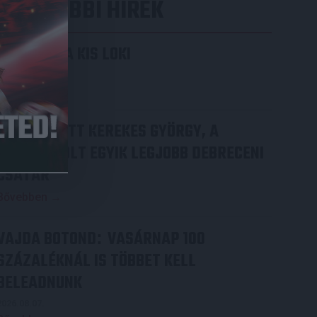
LEGUTÓBBI HÍREK
KIKAPOTT A KIS LOKI
2026.08.08.
Bővebben →
70 ÉVES LETT KEREKES GYÖRGY, A
VALAHA VOLT EGYIK LEGJOBB DEBRECENI
CSATÁR
Bővebben →
VAJDA BOTOND
VASÁRNAP 100
:
SZÁZALÉKNÁL IS TÖBBET KELL
BELEADNUNK
2026.08.07.