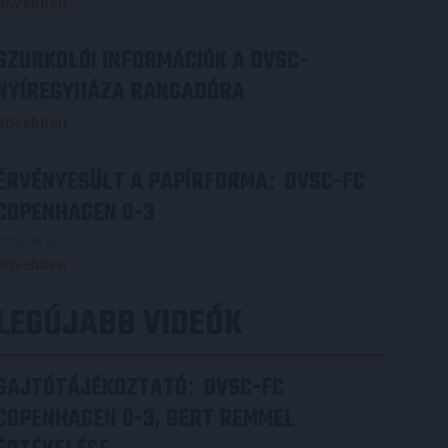
Bővebben →
SZURKOLÓI INFORMÁCIÓK A DVSC-
NYÍREGYHÁZA RANGADÓRA
Bővebben →
ÉRVÉNYESÜLT A PAPÍRFORMA
DVSC-FC
:
COPENHAGEN 0-3
2026.08.06.
Bővebben →
LEGÚJABB VIDEÓK
SAJTÓTÁJÉKOZTATÓ
DVSC-FC
:
COPENHAGEN 0-3, GERT REMMEL