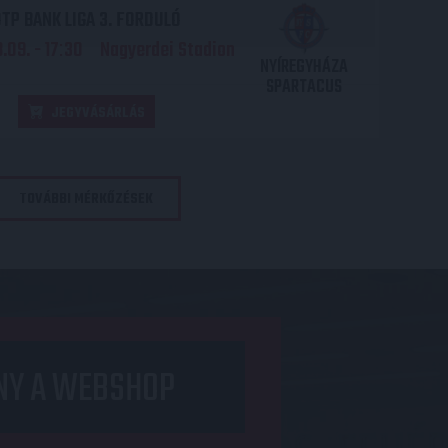
TP BANK LIGA 3. FORDULÓ
.09. - 17
30
Nagyerdei Stadion
:
NYÍREGYHÁZA
SPARTACUS
JEGYVÁSÁRLÁS
TOVÁBBI MÉRKŐZÉSEK
NY A WEBSHOP