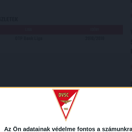
SZLETEK
LIGA
IDÉNY
OTP Bank Liga
2018/2019
Az Ön adatainak védelme fontos a számunkr