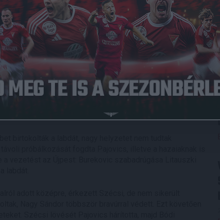
019.04.27.
1
-
1
DVSC
Full Time
ugyanis a két csapat a harmadik helyért folytat küzdelmet a
szen a lila-fehérek az első forduló óta nem szenvedtek
bbet birtokolták a labdát, nagy helyzetet nem tudtak
i távoli próbálkozását fogdta Pajovics, illetve a hazaiaknak is
e a vezetést az Újpest: Burekovic szabadrúgása Litauszki
a labdát.
alról adott középre, érkezett Szécsi, de nem sikerült
soltak, Nagy Sándor többször bravúrral védett. Ezt követően
eteket. Szécsi lövését Pajovics hárította, majd Bódi