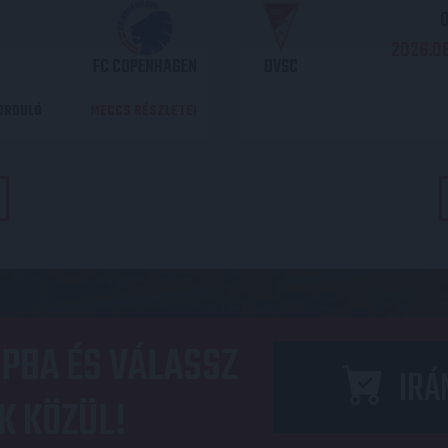
O
2026.08
FC COPENHAGEN
DVSC
DORDULÓ
MECCS RÉSZLETEI
PBA ÉS VÁLASSZ
IRÁ
K KÖZÜL!