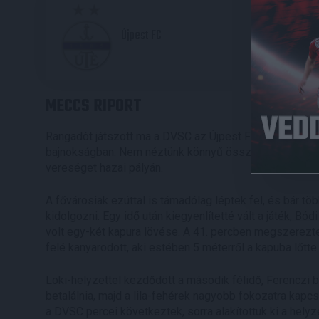
2
Újpest FC
MECCS RIPORT
Rangadót játszott ma a DVSC az Újpest FC otthonában, 
bajnokságban. Nem néztünk könnyű összecsapás elé, hi
vereséget hazai pályán.
A fővárosiak ezúttal is támadólag léptek fel, és bár tö
kidolgozni. Egy idő után kiegyenlítetté vált a játék, Bód
volt egy-két kapura lövése. A 41. percben megszerezt
felé kanyarodott, aki estében 5 méterről a kapuba lőtte 
Loki-helyzettel kezdődött a második félidő, Ferenczi b
betalálnia, majd a lila-fehérek nagyobb fokozatra kapc
a DVSC percei következtek, sorra alakítottuk ki a helyz