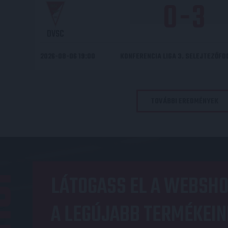
0
-
3
DVSC
2026-08-06 19:00
KONFERENCIA LIGA 3. SELEJTEZŐF
TOVÁBBI EREDMÉNYEK
OP
LÁTOGASS EL A WEBSHO
A LEGÚJABB TERMÉKEIN