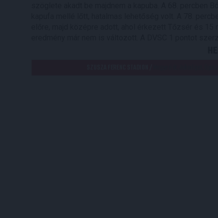
szöglete akadt be majdnem a kapuba. A 68. percben Bód
kapufa mellé lőtt, hatalmas lehetőség volt. A 78. percb
előre, majd középre adott, ahol érkezett Tőzsér és 15 
eredmény már nem is változott. A DVSC 1 pontot szerzet
HE
SZUSZA FERENC STADION /
Megyeri út, Juharliget, Újpe