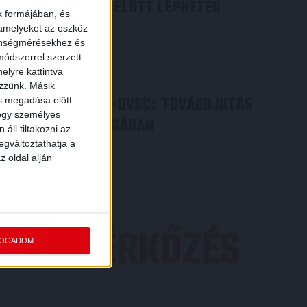
ILYEN SZURKOLÓK ELŐTT LÉPHETEK
k formájában, és
PÁLYÁRA
 amelyeket az eszköz
zönségmérésekhez és
2026.07.31.
ódszerrel szerzett
Bővebben →
elyre kattintva
ezzünk. Másik
PJUNYIK JEREVÁN-DVSC
TOVÁBBJUTÁS
:
ás megadása előtt
hogy személyes
A KONFERENCIA LIGÁBAN
áll tiltakozni az
egváltoztathatja a
Bővebben →
z oldal alján
EZŐ MÉRKŐZÉS
FOGADOM