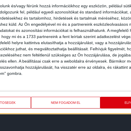
rolunk és/vagy férünk hozzá információkhoz egy eszközön, például süti
olgozunk fel, például egyedi azonosítókat és standard információkat,
irdetésekhez és tartalomhoz, hirdetések és tartalmak méréséhez, kö
shez küld.
Az Ön engedélyével mi és a partnereink eszközleolvasásos m
datokat és azonosítási információkat is felhasználhatunk. A megfelelő h
 hogy mi és a 1733 partnereink a fent leírtak szerint adatkezelést vég
elelő helyre kattintva elutasíthatja a hozzájárulást, vagy a hozzájárul
iókhoz juthat, és megváltoztathatja beállításait.
Felhívjuk figyelmét, 
ezeléséhez nem feltétlenül szükséges az Ön hozzájárulása, de jogában 
zelés ellen. A beállításai csak erre a weboldalra érvényesek. Bármikor m
isszavonhatja hozzájárulását, ha visszatér erre az oldalra, és rákattint a
lem" gombra.
REDMÉNY
KÖVETK
ETŐSÉGEK
NEM FOGADOM EL
EL