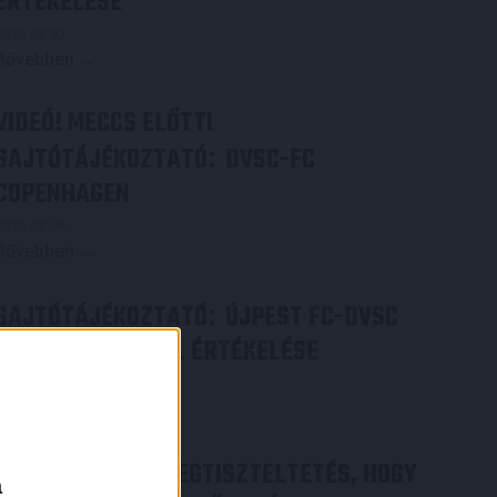
ÉRTÉKELÉSE
2026.08.07.
Bővebben →
VIDEÓ! MECCS ELŐTTI
SAJTÓTÁJÉKOZTATÓ
DVSC-FC
:
COPENHAGEN
2026.08.05.
Bővebben →
SAJTÓTÁJÉKOZTATÓ
ÚJPEST FC-DVSC
:
4-2, GERT REMMEL ÉRTÉKELÉSE
2026.08.03.
Bővebben →
DÉNES VILMOS
MEGTISZTELTETÉS, HOGY
:
a