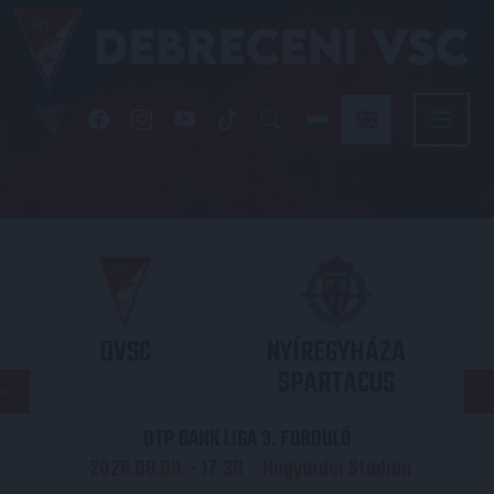
DVSC
NYÍREGYHÁZA
SPARTACUS
OTP BANK LIGA 3. FORDULÓ
2026.08.09. - 17
30
Nagyerdei Stadion
: