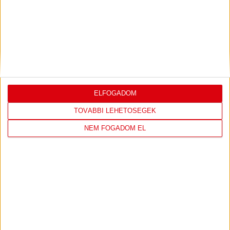
DÉNES VILMOS
MEGTISZTELTETÉS, HOGY
:
ILYEN SZURKOLÓK ELŐTT LÉPHETEK PÁLYÁRA
2026.07.31.
Bővebben →
PJUNYIK JEREVÁN-DVSC
TOVÁBBJUTÁS A
:
KONFERENCIA LIGÁBAN
ELFOGADOM
Bővebben →
TOVÁBBI LEHETŐSÉGEK
NEM FOGADOM EL
LEGUTÓBBI EREDMÉNY