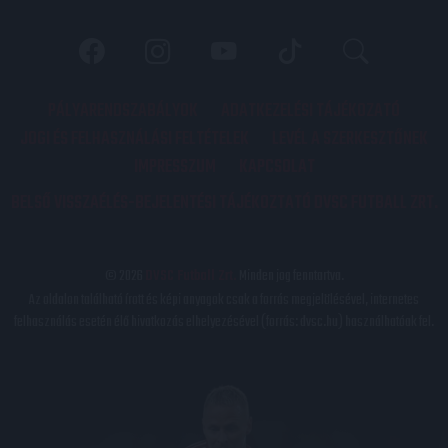
PÁLYARENDSZABÁLYOK
ADATKEZELÉSI TÁJÉKOZATÓ
JOGI ÉS FELHASZNÁLÁSI FELTÉTELEK
LEVÉL A SZERKESZTŐNEK
IMPRESSZUM
KAPCSOLAT
BELSŐ VISSZAÉLÉS-BEJELENTÉSI TÁJÉKOZTATÓ DVSC FUTBALL ZRT.
© 2026
DVSC Futball Zrt.
Minden jog fenntartva.
Az oldalon található írott és képi anyagok csak a forrás megjelölésével, internetes
felhasználás esetén élő hivatkozás elhelyezésével (forrás: dvsc.hu) használhatóak fel.