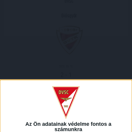
DVSC
Diósgyőr
2018.05.12.
2
-
1
Full Time
MECCS RIPORT
Keleti rangadót rendeztek szombaton 17 órától a Nagyerdei
Stadionban, ahol csapatunk a Diósgyőrt fogadta az OTP
Az Ön adatainak védelme fontos a
Bank Liga 30. fordulójában.
számunkra