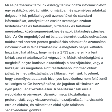
A találkozó előtt a DVSC cégvezetője, dr. Róka Géza
Mi és partnereink tárolunk és/vagy férünk hozzá információkhoz
köszöntötte a legaranyosabb Loki-szurkoló versenyünk
egy eszközön, például sütik formájában, és személyes adatokat
dobogósait, valamint a Debreceni Labdarúgó Akadémia U10-
dolgozunk fel, például egyedi azonosítókat és standard
es együttesét, amely veretlenül végzett az élen Machos
információkat, amelyeket az eszköz személyre szabott
Ferenc Emléktornán.
hirdetésekhez és tartalomhoz, hirdetések és tartalmak
Mindössze 20 másodperc telt el a meccsből, amikor Sós
méréséhez, közönségmérésekhez és szolgáltatásfejlesztéshez
Bence állt egy az egyben Radossal, ám játékosunkat két
küld.
Az Ön engedélyével mi és a partnereink eszközleolvasásos
kézzel ellökte hátulról a tizenhatos vonala előtt Tamás, akit
módszerrel szerzett pontos geolokációs adatokat és azonosítási
így kiállított a játékvezető. A szabadrúgást
információkat is felhasználhatunk. A megfelelő helyre kattintva
csapatkapitányunk, Tőzsér Dániel végezte el, akinek nagy
hozzájárulhat ahhoz, hogy mi és a 1733 partnereink a fent
erejű lövését Rados Tabakovic elé ütötte. Támadónk a
leírtak szerint adatkezelést végezzünk. Másik lehetőségként a
kapuba lőtte a labdát, de lesen állt, így Farkas
megfelelő helyre kattintva elutasíthatja a hozzájárulást, vagy a
érvénytelenítette a találatot. A 13. percben Sós futott el a bal
hozzájárulás megadása előtt részletesebb információkhoz
szélen, majd adott középre Tabakovicnak, aki picivel
juthat, és megváltoztathatja beállításait.
Felhívjuk figyelmét,
lemaradt a labdáról. Érett a vezető találtunk, amely egy
hogy személyes adatainak bizonyos kezeléséhez nem feltétlenül
perccel később össze is jött, Varga Kevin bal oldalról
szükséges az Ön hozzájárulása, de jogában áll tiltakozni az
érkező szögletét a remek formában futballozó Haris
ilyen jellegű adatkezelés ellen. A beállításai csak erre a
Tabakovic bólintotta a kapuba. A 20. percben ismét Sós volt
weboldalra érvényesek. Bármikor megváltoztathatja a
főszerepben: 15 méterről leadott lövése egy védőn
preferenciáit, vagy visszavonhatja hozzájárulását, ha visszatér
megpattant, így Radosnak kellett hárítania. Három perccel
erre az oldalra, és rákattint az oldal alján található
később kiegyenlíthetett volna a Diósgyőr, de Nagy Sándor a
"Adatvédelem" gombra.