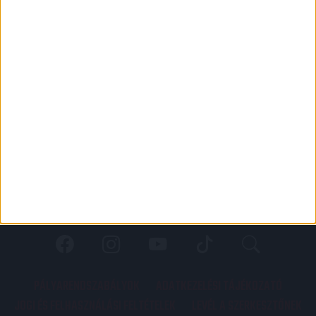
PÁLYARENDSZABÁLYOK
ADATKEZELÉSI TÁJÉKOZATÓ
JOGI ÉS FELHASZNÁLÁSI FELTÉTELEK
LEVÉL A SZERKESZTŐNEK