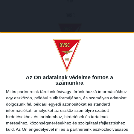
MTK
DVSC
2013.06.01.
3
-
1
Az Ön adatainak védelme fontos a
számunkra
Full Time
Mi és partnereink tárolunk és/vagy férünk hozzá információkhoz
egy eszközön, például sütik formájában, és személyes adatokat
HELYSZÍN
dolgozunk fel, például egyedi azonosítókat és standard
információkat, amelyeket az eszköz személyre szabott
ÚJ HIDEGKÚTI NÁNDOR STADION /
12-14, Salgótarjáni út, Honvédségi lakótelep,
hirdetésekhez és tartalomhoz, hirdetések és tartalmak
Laposdűlő, X. kerület, Budapest, Közép-Magyarország, 1101, Magyarország
méréséhez, közönségmérésekhez és szolgáltatásfejlesztéshez
küld.
Az Ön engedélyével mi és a partnereink eszközleolvasásos