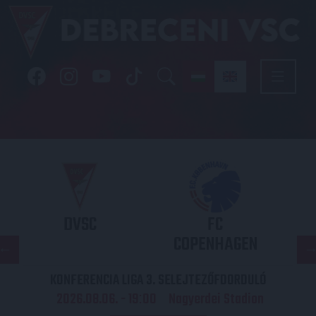
DVSC
FC
COPENHAGEN
KONFERENCIA LIGA 3. SELEJTEZŐFDORDULÓ
2026.08.06. - 19
00
Nagyerdei Stadion
: