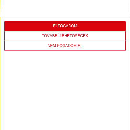
4
-
2
2026-08-02
OTP BANK LIGA 2.
MECCS
ELFOGADOM
15:30
FORDULÓ
RÉSZLETEI
TOVÁBBI LEHETŐSÉGEK
NEM FOGADOM EL
TOVÁBBI EREDMÉNYEK
KÖVETKEZŐ MÉRKŐZÉS
DVSC
FC