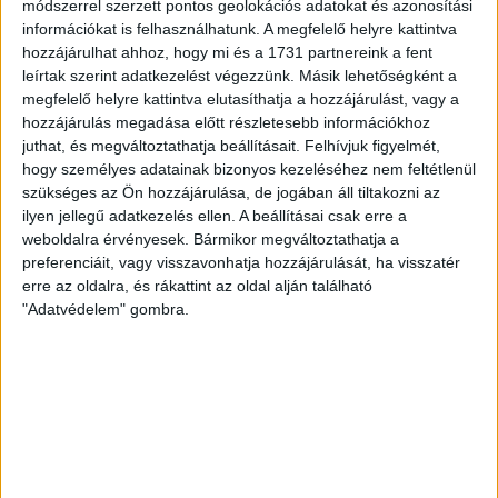
módszerrel szerzett pontos geolokációs adatokat és azonosítási
információkat is felhasználhatunk. A megfelelő helyre kattintva
hozzájárulhat ahhoz, hogy mi és a 1731 partnereink a fent
leírtak szerint adatkezelést végezzünk. Másik lehetőségként a
megfelelő helyre kattintva elutasíthatja a hozzájárulást, vagy a
hozzájárulás megadása előtt részletesebb információkhoz
juthat, és megváltoztathatja beállításait.
Felhívjuk figyelmét,
hogy személyes adatainak bizonyos kezeléséhez nem feltétlenül
szükséges az Ön hozzájárulása, de jogában áll tiltakozni az
ilyen jellegű adatkezelés ellen. A beállításai csak erre a
weboldalra érvényesek. Bármikor megváltoztathatja a
preferenciáit, vagy visszavonhatja hozzájárulását, ha visszatér
erre az oldalra, és rákattint az oldal alján található
"Adatvédelem" gombra.
RÉSZLETEK
MECCSNAP
IDŐPONT
LIGA
IDÉNY
2013.06.01.
14:00
OTP Bank Liga
2012/2013