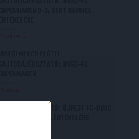
SAJTÓTÁJÉKOZTATÓ
DVSC-FC
:
COPENHAGEN 0-3, GERT REMMEL
ÉRTÉKELÉSE
2026.08.07.
Bővebben →
VIDEÓ! MECCS ELŐTTI
SAJTÓTÁJÉKOZTATÓ
DVSC-FC
:
COPENHAGEN
2026.08.05.
Bővebben →
SAJTÓTÁJÉKOZTATÓ
ÚJPEST FC-DVSC
:
4-2, GERT REMMEL ÉRTÉKELÉSE
2026.08.03.
Bővebben →