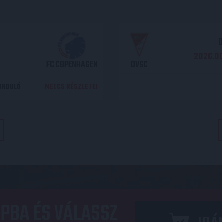
O
2026.08
FC COPENHAGEN
DVSC
DORDULÓ
MECCS RÉSZLETEI
PBA ÉS VÁLASSZ