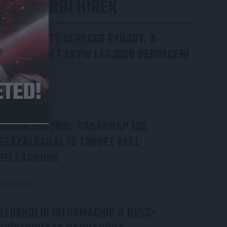
LEGUTÓBBI HÍREK
70 ÉVES LETT KEREKES GYÖRGY, A
VALAHA VOLT EGYIK LEGJOBB DEBRECENI
CSATÁR
2026.08.08.
Bővebben →
VAJDA BOTOND
VASÁRNAP 100
:
SZÁZALÉKNÁL IS TÖBBET KELL
BELEADNUNK
2026.08.07.
Bővebben →
SZURKOLÓI INFORMÁCIÓK A DVSC-