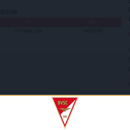
SZLETEK
LIGA
IDÉNY
OTP Bank Liga
2015/2016