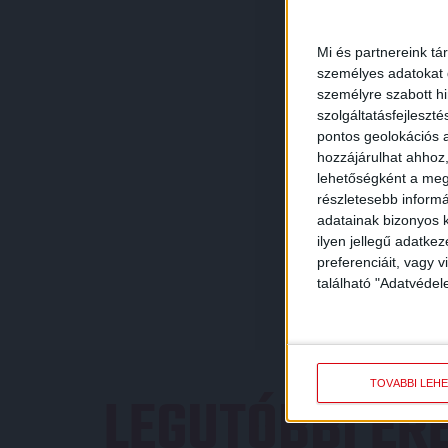
Mi és partnereink tá
személyes adatokat d
személyre szabott h
szolgáltatásfejleszté
pontos geolokációs a
hozzájárulhat ahhoz,
lehetőségként a megf
részletesebb informác
adatainak bizonyos k
ilyen jellegű adatke
preferenciáit, vagy v
található "Adatvéde
TOVÁBBI LEH
LEGUTÓBBI E