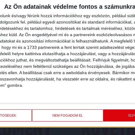
Az Ön adatainak védelme fontos a számunkr
rolunk és/vagy férünk hozzá információkhoz egy eszközön, például süti
olgozunk fel, például egyedi azonosítókat és standard információkat,
irdetésekhez és tartalomhoz, hirdetések és tartalmak méréséhez, kö
shez küld.
Az Ön engedélyével mi és a partnereink eszközleolvasásos m
datokat és azonosítási információkat is felhasználhatunk. A megfelelő h
 hogy mi és a 1733 partnereink a fent leírtak szerint adatkezelést vég
elelő helyre kattintva elutasíthatja a hozzájárulást, vagy a hozzájárul
iókhoz juthat, és megváltoztathatja beállításait.
Felhívjuk figyelmét, 
ezeléséhez nem feltétlenül szükséges az Ön hozzájárulása, de jogában 
zelés ellen. A beállításai csak erre a weboldalra érvényesek. Bármikor m
isszavonhatja hozzájárulását, ha visszatér erre az oldalra, és rákattint a
lem" gombra.
ETŐSÉGEK
NEM FOGADOM EL
EL
REDMÉNY
KÖVETK