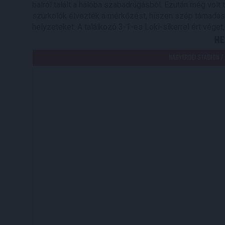
balról talált a hálóba szabadrúgásból. Ezután még volt
szurkolók élvezték a mérkőzést, hiszen szép támadások
helyzeteket. A találkozó 3-1-es Loki-sikerrel ért vég
HE
NAGYERDEI STADION /