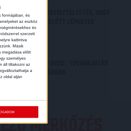
a
DÉNES VILMOS
MEGTISZTELTETÉS, HOGY
:
k formájában, és
ILYEN SZURKOLÓK ELŐTT LÉPHETEK
 amelyeket az eszköz
zönségmérésekhez és
PÁLYÁRA
ódszerrel szerzett
2026.07.31.
elyre kattintva
Bővebben →
ezzünk. Másik
ás megadása előtt
hogy személyes
PJUNYIK JEREVÁN-DVSC
TOVÁBBJUTÁS
:
áll tiltakozni az
A KONFERENCIA LIGÁBAN
egváltoztathatja a
z oldal alján
Bővebben →
FOGADOM
EZŐ MÉRKŐZÉS