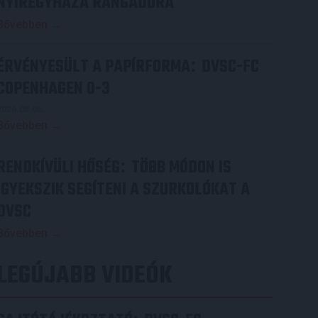
NYÍREGYHÁZA RANGADÓRA
Bővebben →
ÉRVÉNYESÜLT A PAPÍRFORMA
DVSC-FC
:
COPENHAGEN 0-3
2026.08.06.
Bővebben →
RENDKÍVÜLI HŐSÉG
TÖBB MÓDON IS
:
IGYEKSZIK SEGÍTENI A SZURKOLÓKAT A
DVSC
Bővebben →
LEGÚJABB VIDEÓK