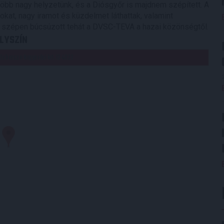
 több nagy helyzetünk, és a Diósgyőr is majdnem szépített. A
at, nagy iramot és küzdelmet láthattak, valamint
et, szépen búcsúzott tehát a DVSC-TEVA a hazai közönségtől.
LYSZÍN
Debrecen Nagyerdei krt. 12 4032