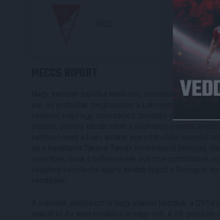
2
DVSC
MECCS RIPORT
Nagy iramban zajlott a találkozó, lerohantuk a vendég
elé, és próbálták meghiúsítani a Loki akcióit. A 8. pe
védenie, majd egy szenzációs támadás végén vezetést
oldalon, pontos labdát adott a túloldalon érkező Jovan
kettővel ment a Loki, amikor egy jobb oldlai szöglet u
de a kipattanót Takács Tamás kíméletlenül bevágta. Na
vezettünk, csak a befejezések sokszor pontatlanok vol
végéhez közeledve egyre inkább feljött a Diósgyőr, és 
vendégek.
A második játékrészt is nagy elánnal kezdtük, a DVTK p
alakult ki. Az iram továbbra is nagy volt. A 69. percben