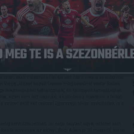
016.04.23.
3
-
1
Diósgyőr
Full Time
eket, akik foggal-körömmel védekeztek. Beszorultak kapujuk
rcben Bódi Ádám szabadrúgásánál Radosnak kellett nagyot
 szerzett együttesünk: Takács Tamás indult meg a bal
ovicnak, aki 9 méterről a hálóba lőtt. Nem sokkal később már
tán Varga József közeli fejesét még bravúrral védte Rados,
gy lelkesedéssel futballoztunk, és látványos támadásokat
tak, ezért nem lett nagyobb a különbség. Ráadásul a félidő
a szünet előtt két perccel Egerszegi révén szépítettek is a
edig kontrázni próbált, de nagy helyzet egyik oldalon sem
 sikerült növelnünk az előnyt, Bódi Ádám jó 30 méterről, kissé