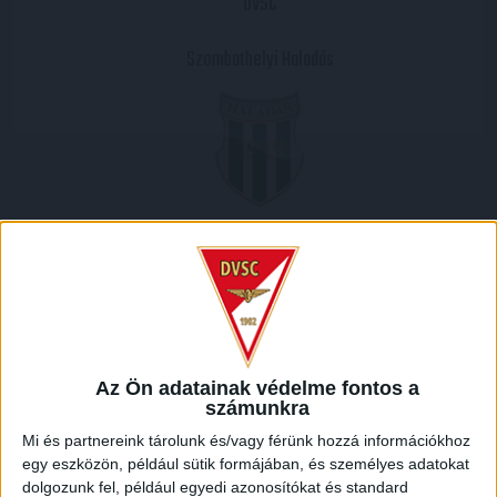
DVSC
Szombathelyi Haladás
2014.08.24.
1
-
0
Full Time
MECCS RIPORT
Az Ön adatainak védelme fontos a
számunkra
A Haladás együttesét fogadta csapatunk az OTP Bank Liga
Mi és partnereink tárolunk és/vagy férünk hozzá információkhoz
5. fordulójában. Kezdetben a vendégek védekezésre
egy eszközön, például sütik formájában, és személyes adatokat
rendezkedtek be, nehezen lehetett mögéjük kerülni. Az első
dolgozunk fel, például egyedi azonosítókat és standard