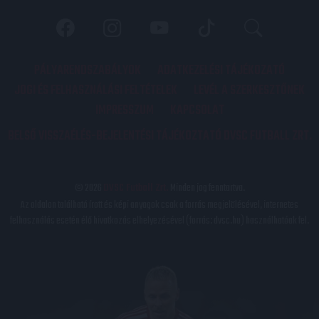
PÁLYARENDSZABÁLYOK
ADATKEZELÉSI TÁJÉKOZATÓ
JOGI ÉS FELHASZNÁLÁSI FELTÉTELEK
LEVÉL A SZERKESZTŐNEK
IMPRESSZUM
KAPCSOLAT
BELSŐ VISSZAÉLÉS-BEJELENTÉSI TÁJÉKOZTATÓ DVSC FUTBALL ZRT.
© 2026
DVSC Futball Zrt.
Minden jog fenntartva.
Az oldalon található írott és képi anyagok csak a forrás megjelölésével, internetes
felhasználás esetén élő hivatkozás elhelyezésével (forrás: dvsc.hu) használhatóak fel.