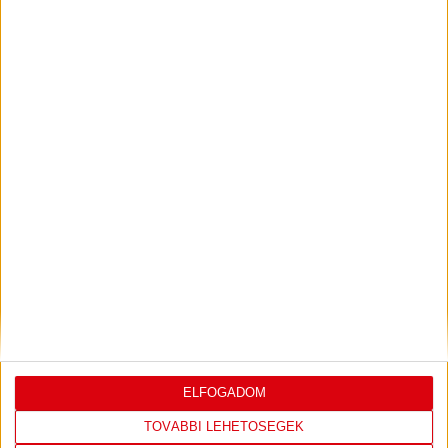
ILYEN SZURKOLÓK ELŐTT LÉPHETEK PÁLYÁRA
2026.07.31.
Bővebben →
PJUNYIK JEREVÁN-DVSC
TOVÁBBJUTÁS A
:
KONFERENCIA LIGÁBAN
Bővebben →
LEGUTÓBBI EREDMÉNY
ELFOGADOM
TOVÁBBI LEHETŐSÉGEK