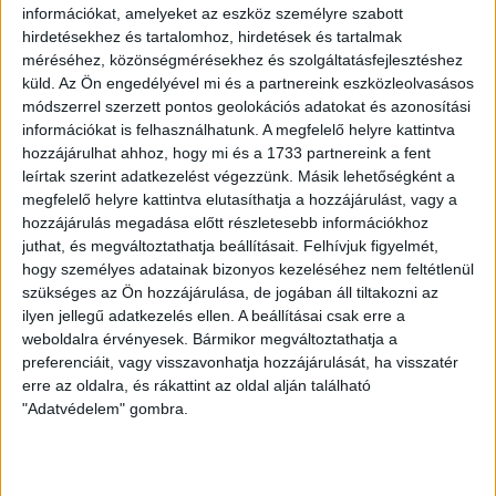
negyedórában nem alakult ki helyzet egyik oldalon sem.
információkat, amelyeket az eszköz személyre szabott
Idővel kiegyenlítettebbé vált a játék, a 21. percben az első
hirdetésekhez és tartalomhoz, hirdetések és tartalmak
nagyobb lehetőség a Haladás előtt adódott, Szakály Attila
méréséhez, közönségmérésekhez és szolgáltatásfejlesztéshez
lőtt a bal kapufa mellé, majd nem sokkal később ismét
küld.
Az Ön engedélyével mi és a partnereink eszközleolvasásos
veszélyeztettek a zöld-fehérek, ezúttal Gaál 7 méterről
módszerrel szerzett pontos geolokációs adatokat és azonosítási
fejelt mellé. Kondás Elemér hamar cserére kényszerült, mert
információkat is felhasználhatunk. A megfelelő helyre kattintva
megsérült Selim Bouadla, akit Szakály Péter váltott. A
hozzájárulhat ahhoz, hogy mi és a 1733 partnereink a fent
Haladás egyre előrébb merészkedett, de az említett két
leírtak szerint adatkezelést végezzünk. Másik lehetőségként a
szituációt leszámítva nem tudott veszélyes lenni.
megfelelő helyre kattintva elutasíthatja a hozzájárulást, vagy a
hozzájárulás megadása előtt részletesebb információkhoz
A szünetben is történt csere a Lokinál: Volas helyett Sidibe
juthat, és megváltoztathatja beállításait.
Felhívjuk figyelmét,
hogy személyes adatainak bizonyos kezeléséhez nem feltétlenül
folytatta. Lendületes kezdtük a második félidőt. Az 50.
szükséges az Ön hozzájárulása, de jogában áll tiltakozni az
percben Bódi Ádám kapura tartó lövését mentették
ilyen jellegű adatkezelés ellen. A beállításai csak erre a
szögletre a vendégek. A sarokrúgás után Brkovics fejelt
weboldalra érvényesek. Bármikor megváltoztathatja a
vissza, érkezett Kulcsár Tamás, aki a lábak között a hálóba
preferenciáit, vagy visszavonhatja hozzájárulását, ha visszatér
lőtt! Mezőnyfölényben futballoztunk, több nagy helyzetet is
erre az oldalra, és rákattint az oldal alján található
kidolgoztunk, míg a Haladás alig-alig lépte át a
"Adatvédelem" gombra.
felezővonalat. A 83. percben Sidibe alig fejelt mellé, előtte
Vadnainak volt egy nagy lehetősége. Az utolsó néhány
percben próbálkozott a Haladás is, de az eredményen nem
tudott változtatni, a DVSC-TEVA 1-0-ra nyerte meg a