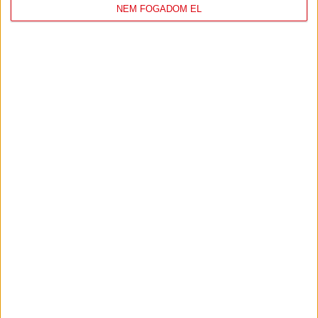
NEM FOGADOM EL
DVSC
FC
COPENHAGEN
0
-
3
2026-08-
KONFERENCIA LIGA 3.
MECCS
06 19:00
SELEJTEZŐFDORDULÓ
RÉSZLETEI
TOVÁBBI EREDMÉNYEK
KÖVETKEZŐ MÉRKŐZÉS