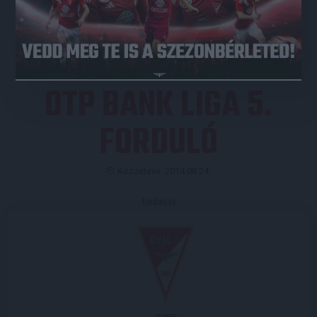
JEGYVÁSÁRLÁS
OTP BANK LIGA 5.
FORDULÓ
Közzétéve: 2014.08.24.
Eredmény