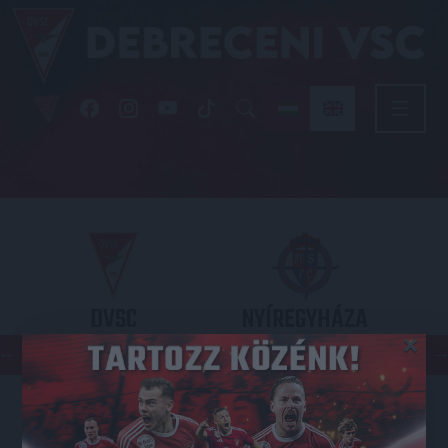
DVSC
NYÍREGYHÁZA
×
SPARTACUS
OTP BANK LIGA 3. FORDULÓ
2026.08.09. - 17
30
Nagyerdei Stadion
: