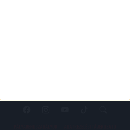
PÁLYARENDSZABÁLYOK
ADATKEZELÉSI TÁJÉKOZATÓ