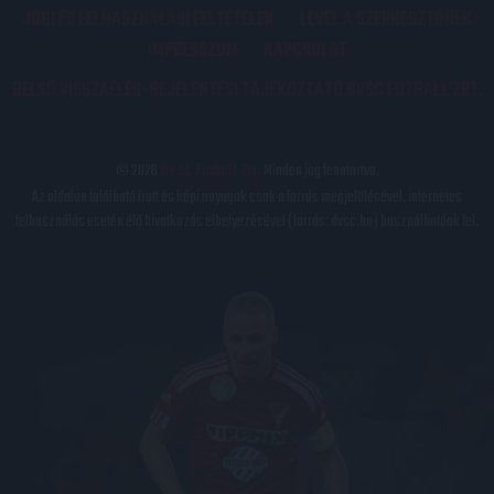
JOGI ÉS FELHASZNÁLÁSI FELTÉTELEK
LEVÉL A SZERKESZTŐNEK
IMPRESSZUM
KAPCSOLAT
BELSŐ VISSZAÉLÉS-BEJELENTÉSI TÁJÉKOZTATÓ DVSC FUTBALL ZRT.
© 2026
DVSC Futball Zrt.
Minden jog fenntartva.
Az oldalon található írott és képi anyagok csak a forrás megjelölésével, internetes
felhasználás esetén élő hivatkozás elhelyezésével (forrás: dvsc.hu) használhatóak fel.