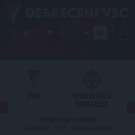
DVSC
NYÍREGYHÁZA
SPARTACUS
OTP BANK LIGA 3. FORDULÓ
2026.08.09. - 17
30
Nagyerdei Stadion
: