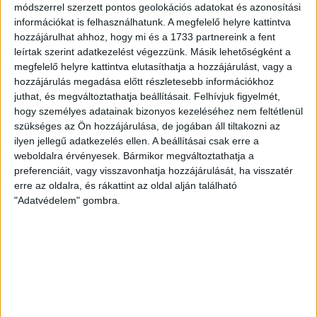
módszerrel szerzett pontos geolokációs adatokat és azonosítási
információkat is felhasználhatunk. A megfelelő helyre kattintva
hozzájárulhat ahhoz, hogy mi és a 1733 partnereink a fent
leírtak szerint adatkezelést végezzünk. Másik lehetőségként a
megfelelő helyre kattintva elutasíthatja a hozzájárulást, vagy a
hozzájárulás megadása előtt részletesebb információkhoz
juthat, és megváltoztathatja beállításait.
Felhívjuk figyelmét,
hogy személyes adatainak bizonyos kezeléséhez nem feltétlenül
szükséges az Ön hozzájárulása, de jogában áll tiltakozni az
ilyen jellegű adatkezelés ellen. A beállításai csak erre a
weboldalra érvényesek. Bármikor megváltoztathatja a
preferenciáit, vagy visszavonhatja hozzájárulását, ha visszatér
erre az oldalra, és rákattint az oldal alján található
"Adatvédelem" gombra.
RÉSZLETEK
MECCSNAP
IDŐPONT
LIGA
IDÉNY
2013.09.01.
14:30
OTP Bank Liga
2013/2014