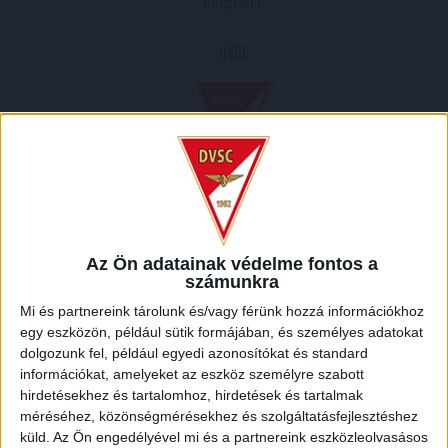
Pécsi MFC
DVSC
2013.09.01.
2
-
1
Az Ön adatainak védelme fontos a
számunkra
Full Time
Mi és partnereink tárolunk és/vagy férünk hozzá információkhoz
egy eszközön, például sütik formájában, és személyes adatokat
HELYSZÍN
dolgozunk fel, például egyedi azonosítókat és standard
PÉCS /
Pécs, Pécsi járás, Baranya megye, Dél-Dunántúl, Dunántúl, Magyarország
információkat, amelyeket az eszköz személyre szabott
hirdetésekhez és tartalomhoz, hirdetések és tartalmak
méréséhez, közönségmérésekhez és szolgáltatásfejlesztéshez
küld.
Az Ön engedélyével mi és a partnereink eszközleolvasásos