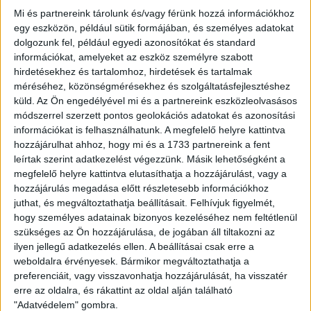
eddigi mérlegük négy győzelem és két döntetlen, vagyis
Mi és partnereink tárolunk és/vagy férünk hozzá információkhoz
igen nehéz megmérettetés előtt állt csapatunk, ugyanakkor
egy eszközön, például sütik formájában, és személyes adatokat
önbizalomra adott okot, hogy múlt héten jó játékkal 4-1-re
dolgozunk fel, például egyedi azonosítókat és standard
legyőztük a Vasast.
információkat, amelyeket az eszköz személyre szabott
hirdetésekhez és tartalomhoz, hirdetések és tartalmak
A 7. percben nagy Loki-ziccer maradt ki! Szatmári szerelte
méréséhez, közönségmérésekhez és szolgáltatásfejlesztéshez
Lanzafamét, majd kiugratta Könyvest, aki megindult a kapu
küld.
Az Ön engedélyével mi és a partnereink eszközleolvasásos
felé, de nem mert lőni, inkább középre adott, ott azonban a
módszerrel szerzett pontos geolokációs adatokat és azonosítási
védők felszabadítottak. A 12. percben a hazaiak előtt is
információkat is felhasználhatunk. A megfelelő helyre kattintva
adódott lehetőség, Lanzafame ollózott a bal kapufa mellé,
hozzájárulhat ahhoz, hogy mi és a 1733 partnereink a fent
nem sokkal később pedig Eppel lőtt a bal sarok fölé.
leírtak szerint adatkezelést végezzünk. Másik lehetőségként a
megfelelő helyre kattintva elutasíthatja a hozzájárulást, vagy a
A 26. percben egy debreceni támadás végén Baráth
hozzájárulás megadása előtt részletesebb információkhoz
szabálytalanul szerelte Mengolót az ötösnél, Szabó Zsolt
juthat, és megváltoztathatja beállításait.
Felhívjuk figyelmét,
tizenegyest ítélt, amit Tőzsér Dániel magabiztosan
hogy személyes adatainak bizonyos kezeléséhez nem feltétlenül
értékesített! Megszerezte tehát a vezetést együttesünk,
szükséges az Ön hozzájárulása, de jogában áll tiltakozni az
ezt követően pedig a hazaiak még nagyobb fokozatra
ilyen jellegű adatkezelés ellen. A beállításai csak erre a
weboldalra érvényesek. Bármikor megváltoztathatja a
kapcsoltak, mi pedig gyors kontrákkal válaszoltunk. A szünet
preferenciáit, vagy visszavonhatja hozzájárulását, ha visszatér
előtt Lanzafame hagyott ki egy lehetőséget, Baráth ívelése
erre az oldalra, és rákattint az oldal alján található
után alig lőtt a kapu mellé.
"Adatvédelem" gombra.