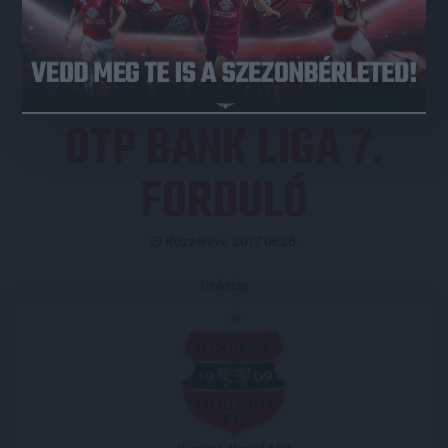
JEGYVÁSÁRLÁS
OTP BANK LIGA 7.
FORDULÓ
Közzétéve: 2017.08.26.
Eredmény