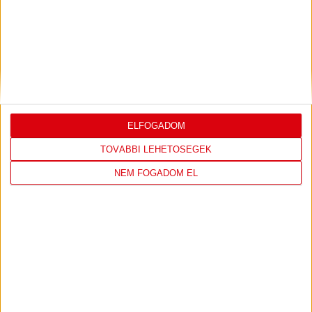
DÉNES VILMOS
MEGTISZTELTETÉS, HOGY
:
ILYEN SZURKOLÓK ELŐTT LÉPHETEK PÁLYÁRA
2026.07.31.
Bővebben →
PJUNYIK JEREVÁN-DVSC
TOVÁBBJUTÁS A
:
KONFERENCIA LIGÁBAN
ELFOGADOM
Bővebben →
TOVÁBBI LEHETŐSÉGEK
NEM FOGADOM EL
LEGUTÓBBI EREDMÉNY