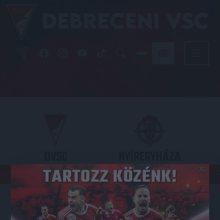
DVSC
NYÍREGYHÁZA
×
SPARTACUS
OTP BANK LIGA 3. FORDULÓ
2026.08.09. - 17
30
Nagyerdei Stadion
: