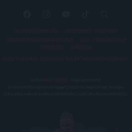
PÁLYARENDSZABÁLYOK
ADATKEZELÉSI TÁJÉKOZATÓ
JOGI ÉS FELHASZNÁLÁSI FELTÉTELEK
LEVÉL A SZERKESZTŐNEK
IMPRESSZUM
KAPCSOLAT
BELSŐ VISSZAÉLÉS-BEJELENTÉSI TÁJÉKOZTATÓ DVSC FUTBALL ZRT.
© 2026
DVSC Futball Zrt.
Minden jog fenntartva.
Az oldalon található írott és képi anyagok csak a forrás megjelölésével, internetes
felhasználás esetén élő hivatkozás elhelyezésével (forrás: dvsc.hu) használhatóak fel.