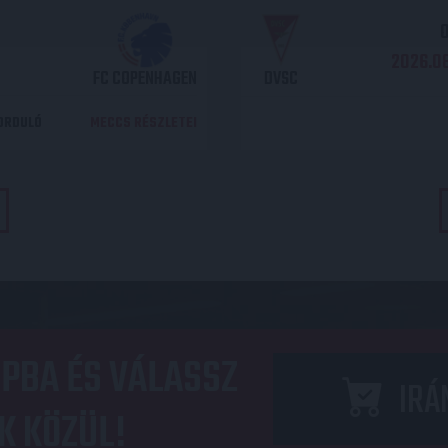
O
2026.08
FC COPENHAGEN
DVSC
DORDULÓ
MECCS RÉSZLETEI
PBA ÉS VÁLASSZ
IRÁ
K KÖZÜL!