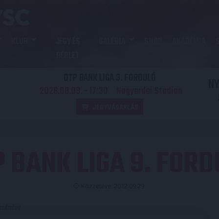
KLUB
JEGY ÉS
GALÉRIA
SHOP
AKADÉMIA
BÉRLET
OTP BANK LIGA 3. FORDULÓ
N
2026.08.09. - 17
30
Nagyerdei Stadion
:
JEGYVÁSÁRLÁS
P BANK LIGA 9. FORD
Közzétéve: 2012.09.29.
redmény