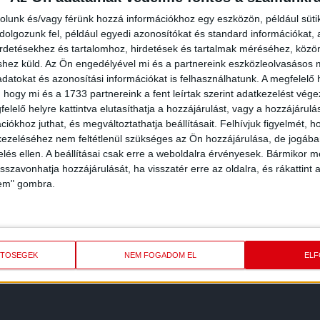
rolunk és/vagy férünk hozzá információkhoz egy eszközön, például süti
olgozunk fel, például egyedi azonosítókat és standard információkat,
irdetésekhez és tartalomhoz, hirdetések és tartalmak méréséhez, kö
shez küld.
Az Ön engedélyével mi és a partnereink eszközleolvasásos m
datokat és azonosítási információkat is felhasználhatunk. A megfelelő h
 hogy mi és a 1733 partnereink a fent leírtak szerint adatkezelést vég
elelő helyre kattintva elutasíthatja a hozzájárulást, vagy a hozzájárul
iókhoz juthat, és megváltoztathatja beállításait.
Felhívjuk figyelmét, 
ezeléséhez nem feltétlenül szükséges az Ön hozzájárulása, de jogában 
zelés ellen. A beállításai csak erre a weboldalra érvényesek. Bármikor m
isszavonhatja hozzájárulását, ha visszatér erre az oldalra, és rákattint a
lem" gombra.
REDMÉNY
KÖVETK
ETŐSÉGEK
NEM FOGADOM EL
EL