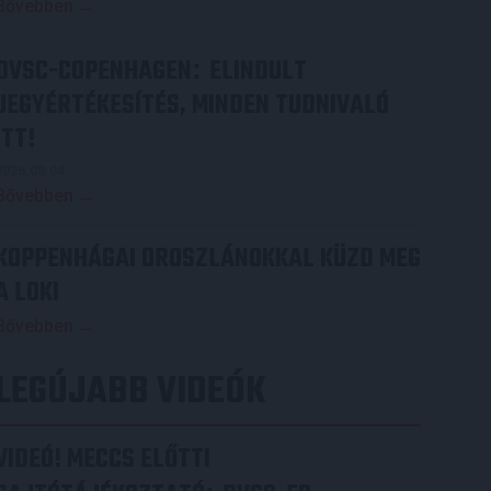
Bővebben →
DVSC-COPENHAGEN
ELINDULT
:
JEGYÉRTÉKESÍTÉS, MINDEN TUDNIVALÓ
ITT!
2026.08.04.
Bővebben →
KOPPENHÁGAI OROSZLÁNOKKAL KÜZD MEG
A LOKI
Bővebben →
LEGÚJABB VIDEÓK
VIDEÓ! MECCS ELŐTTI