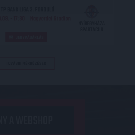
TP BANK LIGA 3. FORDULÓ
.09. - 17
30
Nagyerdei Stadion
:
NYÍREGYHÁZA
SPARTACUS
JEGYVÁSÁRLÁS
TOVÁBBI MÉRKŐZÉSEK
NY A WEBSHOP