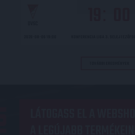
19
00
:
DVSC
2026-08-06 19:00
KONFERENCIA LIGA 3. SELEJTEZŐF
TOVÁBBI EREDMÉNYEK
OP
LÁTOGASS EL A WEBSHO
A LEGÚJABB TERMÉKEIN