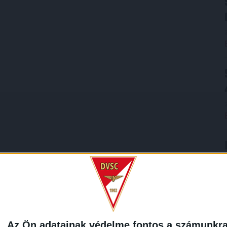
Az Ön adatainak védelme fontos a számunkr