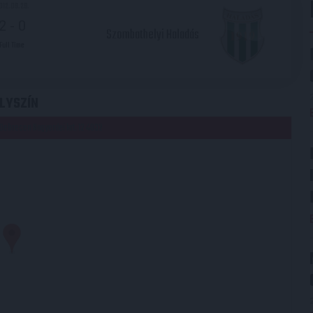
012.09.29.
2
-
0
Szombathelyi Haladás
Full Time
LYSZÍN
Debrecen Nagyerdei krt. 12 4032