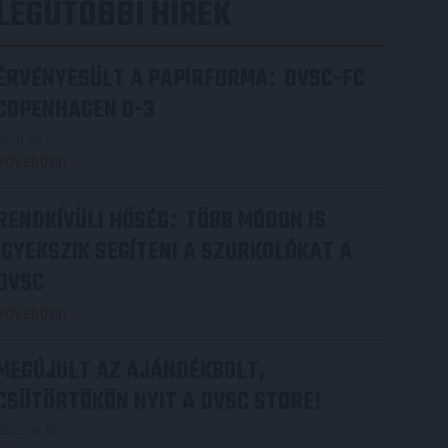
LEGUTÓBBI HÍREK
ÉRVÉNYESÜLT A PAPÍRFORMA
DVSC-FC
:
COPENHAGEN 0-3
2026.08.06.
Bővebben →
RENDKÍVÜLI HŐSÉG
TÖBB MÓDON IS
:
IGYEKSZIK SEGÍTENI A SZURKOLÓKAT A
DVSC
Bővebben →
MEGÚJULT AZ AJÁNDÉKBOLT,
CSÜTÖRTÖKÖN NYIT A DVSC STORE!
2026.08.05.