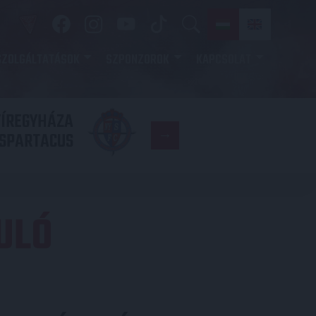
SZOLGÁLTATÁSOK
SZPONZOROK
KAPCSOLAT
YÍREGYHÁZA
FC
SPARTACUS
COPENHAGE
ULÓ