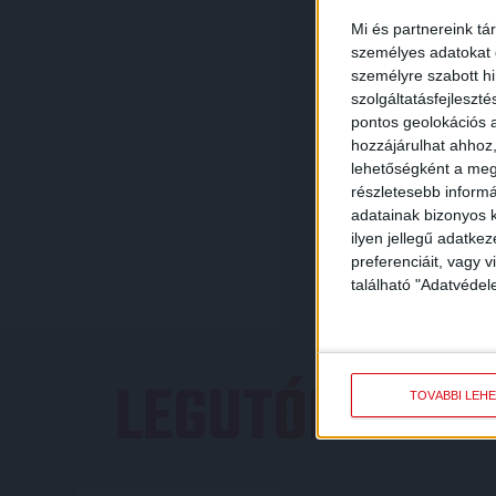
Mi és partnereink tá
személyes adatokat d
személyre szabott h
szolgáltatásfejleszté
pontos geolokációs a
hozzájárulhat ahhoz,
lehetőségként a megf
részletesebb informác
adatainak bizonyos k
ilyen jellegű adatke
preferenciáit, vagy v
található "Adatvéde
LEGUTÓBBI E
TOVÁBBI LEH