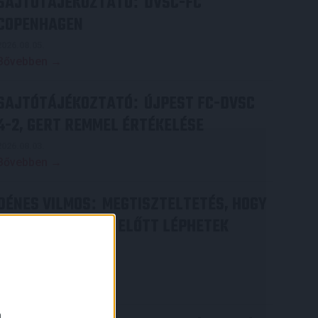
SAJTÓTÁJÉKOZTATÓ
DVSC-FC
:
COPENHAGEN
2026.08.05.
Bővebben →
SAJTÓTÁJÉKOZTATÓ
ÚJPEST FC-DVSC
:
4-2, GERT REMMEL ÉRTÉKELÉSE
2026.08.03.
Bővebben →
DÉNES VILMOS
MEGTISZTELTETÉS, HOGY
:
ILYEN SZURKOLÓK ELŐTT LÉPHETEK
PÁLYÁRA
2026.07.31.
×
Bővebben →
a