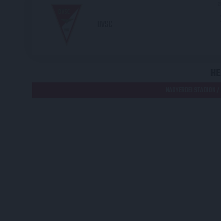
2
DVSC
HE
NAGYERDEI STADION /