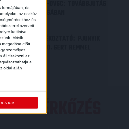
PJUNYIK JEREVÁN-DVSC
TOVÁBBJUTÁS
:
k formájában, és
A KONFERENCIA LIGÁBAN
 amelyeket az eszköz
zönségmérésekhez és
Bővebben →
ódszerrel szerzett
elyre kattintva
VIDEÓ! SAJTÓTÁJÉKOZTATÓ
PJUNYIK
:
ezzünk. Másik
ás megadása előtt
JEREVÁN-DVSC 0-0, GERT REMMEL
hogy személyes
ÉRTÉKELÉSE
áll tiltakozni az
egváltoztathatja a
Bővebben →
z oldal alján
EZŐ MÉRKŐZÉS
FOGADOM