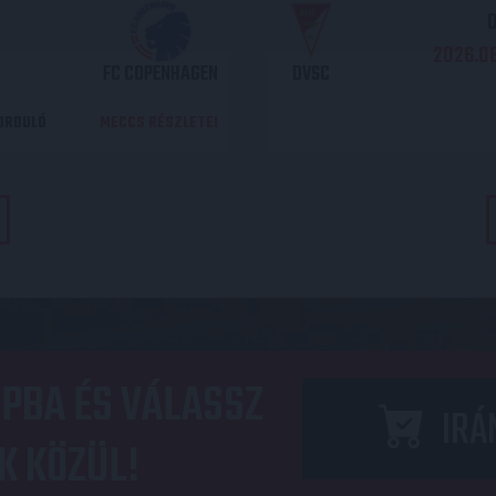
O
2026.08
FC COPENHAGEN
DVSC
DORDULÓ
MECCS RÉSZLETEI
PBA ÉS VÁLASSZ
IRÁ
K KÖZÜL!