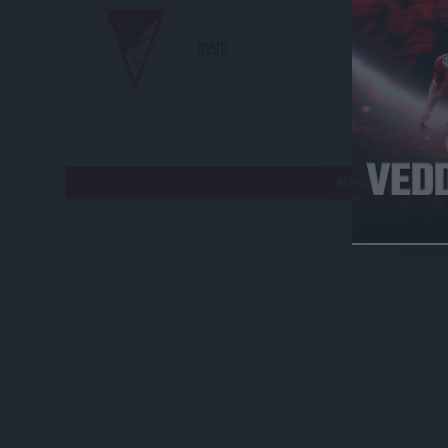
2
DVSC
HE
NAGYERDEI STADION /