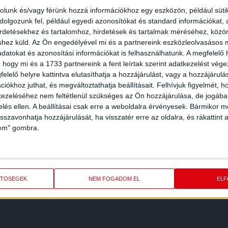
rolunk és/vagy férünk hozzá információkhoz egy eszközön, például süti
olgozunk fel, például egyedi azonosítókat és standard információkat,
irdetésekhez és tartalomhoz, hirdetések és tartalmak méréséhez, kö
shez küld.
Az Ön engedélyével mi és a partnereink eszközleolvasásos m
datokat és azonosítási információkat is felhasználhatunk. A megfelelő h
 hogy mi és a 1733 partnereink a fent leírtak szerint adatkezelést vég
elelő helyre kattintva elutasíthatja a hozzájárulást, vagy a hozzájárul
iókhoz juthat, és megváltoztathatja beállításait.
Felhívjuk figyelmét, 
ezeléséhez nem feltétlenül szükséges az Ön hozzájárulása, de jogában 
zelés ellen. A beállításai csak erre a weboldalra érvényesek. Bármikor m
isszavonhatja hozzájárulását, ha visszatér erre az oldalra, és rákattint a
lem" gombra.
REDMÉNY
KÖVETK
ETŐSÉGEK
NEM FOGADOM EL
EL