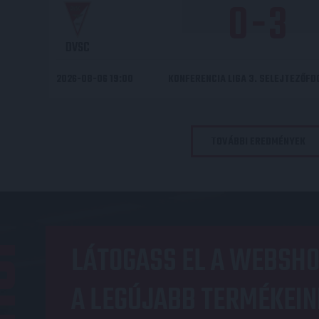
0
-
3
DVSC
2026-08-06 19:00
KONFERENCIA LIGA 3. SELEJTEZŐF
TOVÁBBI EREDMÉNYEK
OP
LÁTOGASS EL A WEBSHO
A LEGÚJABB TERMÉKEIN