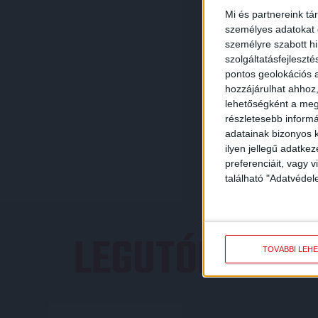
Mi és partnereink tá
személyes adatokat d
személyre szabott h
szolgáltatásfejleszté
pontos geolokációs a
hozzájárulhat ahhoz,
lehetőségként a megf
részletesebb informác
adatainak bizonyos k
ilyen jellegű adatke
preferenciáit, vagy v
található "Adatvéde
LEGUTÓBBI E
TOVÁBBI LEH