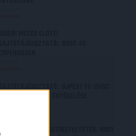
ÉRTÉKELÉSE
2026.08.07.
Bővebben →
VIDEÓ! MECCS ELŐTTI
SAJTÓTÁJÉKOZTATÓ
DVSC-FC
:
COPENHAGEN
2026.08.05.
Bővebben →
SAJTÓTÁJÉKOZTATÓ
ÚJPEST FC-DVSC
:
4-2, GERT REMMEL ÉRTÉKELÉSE
2026.08.03.
Bővebben →
DÉNES VILMOS
MEGTISZTELTETÉS, HOGY
:
a