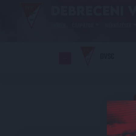
HÍREK
CSAPATOK
MÉRKŐZÉSEK
DVSC
E