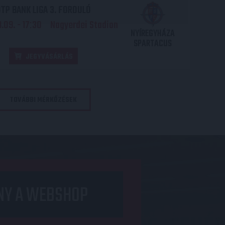
TP BANK LIGA 3. FORDULÓ
.09. - 17
30
Nagyerdei Stadion
:
NYÍREGYHÁZA
SPARTACUS
JEGYVÁSÁRLÁS
TOVÁBBI MÉRKŐZÉSEK
NY A WEBSHOP