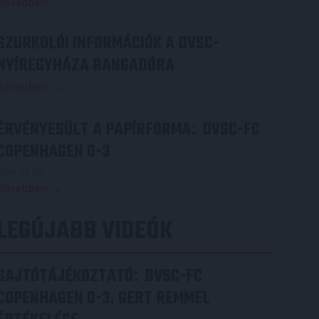
Bővebben →
SZURKOLÓI INFORMÁCIÓK A DVSC-
NYÍREGYHÁZA RANGADÓRA
Bővebben →
ÉRVÉNYESÜLT A PAPÍRFORMA
DVSC-FC
:
COPENHAGEN 0-3
2026.08.06.
Bővebben →
LEGÚJABB VIDEÓK
SAJTÓTÁJÉKOZTATÓ
DVSC-FC
:
COPENHAGEN 0-3, GERT REMMEL