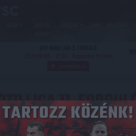
KLUB
JEGY ÉS
GALÉRIA
SHOP
AKADÉMIA
BÉRLET
OTP BANK LIGA 3. FORDULÓ
N
2026.08.09. - 17
30
Nagyerdei Stadion
:
JEGYVÁSÁRLÁS
OTP LIGA 11. FORDUL
Közzétéve: 2011.10.02.
redmény