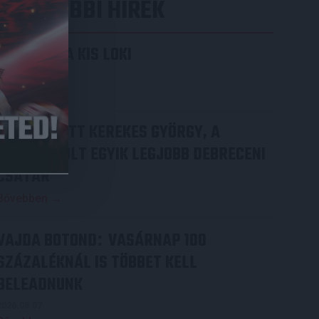
LEGUTÓBBI HÍREK
KIKAPOTT A KIS LOKI
2026.08.08.
Bővebben →
70 ÉVES LETT KEREKES GYÖRGY, A
VALAHA VOLT EGYIK LEGJOBB DEBRECENI
CSATÁR
Bővebben →
VAJDA BOTOND
VASÁRNAP 100
:
SZÁZALÉKNÁL IS TÖBBET KELL
BELEADNUNK
2026.08.07.