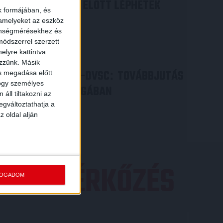
ILYEN SZURKOLÓK ELŐTT LÉPHETEK
k formájában, és
PÁLYÁRA
 amelyeket az eszköz
zönségmérésekhez és
2026.07.31.
ódszerrel szerzett
Bővebben →
elyre kattintva
ezzünk. Másik
PJUNYIK JEREVÁN-DVSC
TOVÁBBJUTÁS
:
ás megadása előtt
hogy személyes
A KONFERENCIA LIGÁBAN
áll tiltakozni az
egváltoztathatja a
Bővebben →
z oldal alján
EZŐ MÉRKŐZÉS
FOGADOM