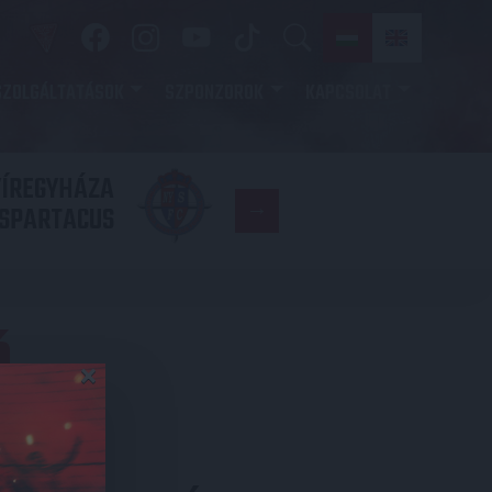
SZOLGÁLTATÁSOK
SZPONZOROK
KAPCSOLAT
YÍREGYHÁZA
FC
SPARTACUS
COPENHAGE
Ó
×