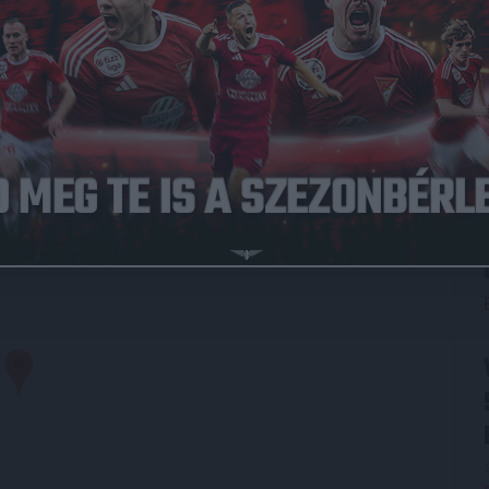
011.10.02.
5
-
0
Diósgyőr
Full Time
LYSZÍN
Debrecen Nagyerdei krt. 12 4032