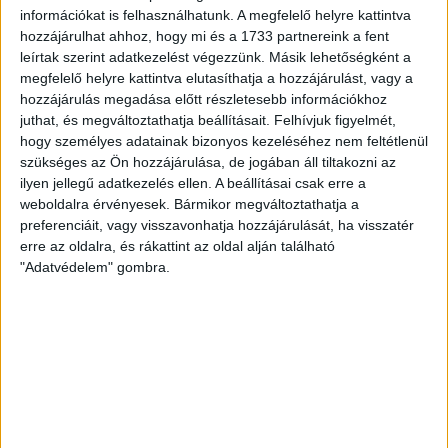
információkat is felhasználhatunk. A megfelelő helyre kattintva
hozzájárulhat ahhoz, hogy mi és a 1733 partnereink a fent
leírtak szerint adatkezelést végezzünk. Másik lehetőségként a
megfelelő helyre kattintva elutasíthatja a hozzájárulást, vagy a
hozzájárulás megadása előtt részletesebb információkhoz
juthat, és megváltoztathatja beállításait.
Felhívjuk figyelmét,
hogy személyes adatainak bizonyos kezeléséhez nem feltétlenül
szükséges az Ön hozzájárulása, de jogában áll tiltakozni az
ilyen jellegű adatkezelés ellen. A beállításai csak erre a
weboldalra érvényesek. Bármikor megváltoztathatja a
RÉSZLETEK
preferenciáit, vagy visszavonhatja hozzájárulását, ha visszatér
erre az oldalra, és rákattint az oldal alján található
MECCSNAP
IDŐPONT
LIGA
IDÉNY
"Adatvédelem" gombra.
2011.11.26.
14:00
OTP Bank Liga
2011/2012
LEGUTÓBBI HÍREK
INFORMÁCIÓK A KOPPENHÁGÁBA UTAZÓ