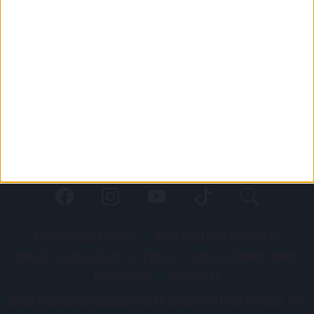
PÁLYARENDSZABÁLYOK
ADATKEZELÉSI TÁJÉKOZATÓ
JOGI ÉS FELHASZNÁLÁSI FELTÉTELEK
LEVÉL A SZERKESZTŐNEK
IMPRESSZUM
KAPCSOLAT
BELSŐ VISSZAÉLÉS-BEJELENTÉSI TÁJÉKOZTATÓ DVSC FUTBALL ZRT.