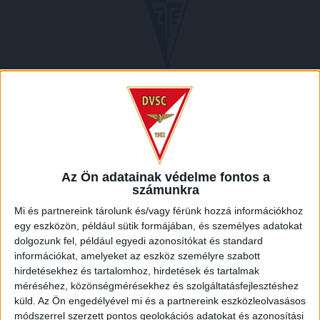
2011.11.26.
5
-
2
Full Time
HELYSZÍN
Az Ön adatainak védelme fontos a
számunkra
NAGYERDEI STADION /
Debrecen Nagyerdei krt. 12 4032
Mi és partnereink tárolunk és/vagy férünk hozzá információkhoz
egy eszközön, például sütik formájában, és személyes adatokat
dolgozunk fel, például egyedi azonosítókat és standard
információkat, amelyeket az eszköz személyre szabott
hirdetésekhez és tartalomhoz, hirdetések és tartalmak
méréséhez, közönségmérésekhez és szolgáltatásfejlesztéshez
küld.
Az Ön engedélyével mi és a partnereink eszközleolvasásos
módszerrel szerzett pontos geolokációs adatokat és azonosítási