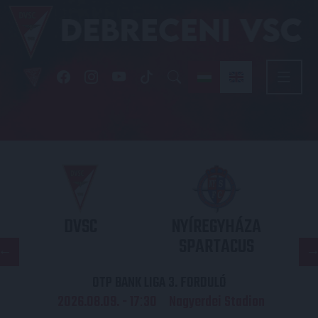
DVSC
NYÍREGYHÁZA
SPARTACUS
OTP BANK LIGA 3. FORDULÓ
2026.08.09. - 17
30
Nagyerdei Stadion
: