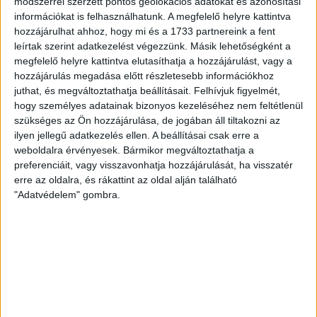
módszerrel szerzett pontos geolokációs adatokat és azonosítási
információkat is felhasználhatunk. A megfelelő helyre kattintva
hozzájárulhat ahhoz, hogy mi és a 1733 partnereink a fent
leírtak szerint adatkezelést végezzünk. Másik lehetőségként a
megfelelő helyre kattintva elutasíthatja a hozzájárulást, vagy a
hozzájárulás megadása előtt részletesebb információkhoz
juthat, és megváltoztathatja beállításait.
Felhívjuk figyelmét,
hogy személyes adatainak bizonyos kezeléséhez nem feltétlenül
szükséges az Ön hozzájárulása, de jogában áll tiltakozni az
ilyen jellegű adatkezelés ellen. A beállításai csak erre a
weboldalra érvényesek. Bármikor megváltoztathatja a
preferenciáit, vagy visszavonhatja hozzájárulását, ha visszatér
RÉSZLETEK
erre az oldalra, és rákattint az oldal alján található
"Adatvédelem" gombra.
MECCSNAP
IDŐPONT
LIGA
IDÉNY
2012.03.24.
14:00
OTP Bank Liga
2011/2012
LEGUTÓBBI HÍREK