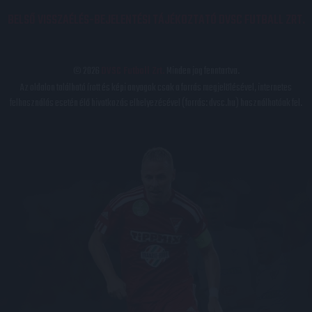
BELSŐ VISSZAÉLÉS-BEJELENTÉSI TÁJÉKOZTATÓ DVSC FUTBALL ZRT.
© 2026
DVSC Futball Zrt.
Minden jog fenntartva.
Az oldalon található írott és képi anyagok csak a forrás megjelölésével, internetes
felhasználás esetén élő hivatkozás elhelyezésével (forrás: dvsc.hu) használhatóak fel.