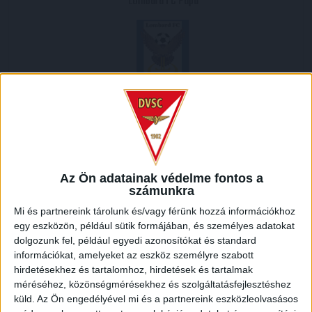
Lombard FC Pápa
2012.03.24.
2
-
2
Full Time
Az Ön adatainak védelme fontos a
számunkra
HELYSZÍN
Mi és partnereink tárolunk és/vagy férünk hozzá információkhoz
NAGYERDEI STADION /
Debrecen Nagyerdei krt. 12 4032
egy eszközön, például sütik formájában, és személyes adatokat
dolgozunk fel, például egyedi azonosítókat és standard
információkat, amelyeket az eszköz személyre szabott
hirdetésekhez és tartalomhoz, hirdetések és tartalmak
méréséhez, közönségmérésekhez és szolgáltatásfejlesztéshez
küld.
Az Ön engedélyével mi és a partnereink eszközleolvasásos