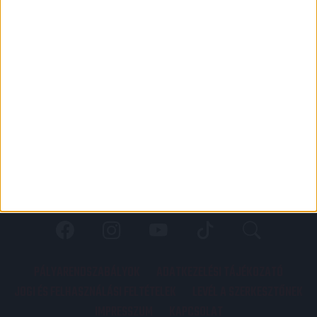
PÁLYARENDSZABÁLYOK
ADATKEZELÉSI TÁJÉKOZATÓ
JOGI ÉS FELHASZNÁLÁSI FELTÉTELEK
LEVÉL A SZERKESZTŐNEK
IMPRESSZUM
KAPCSOLAT