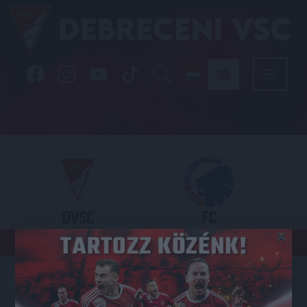
DVSC
FC
×
COPENHAGEN
KONFERENCIA LIGA 3. SELEJTEZŐFDORDULÓ
2026.08.06. - 19
00
Nagyerdei Stadion
: