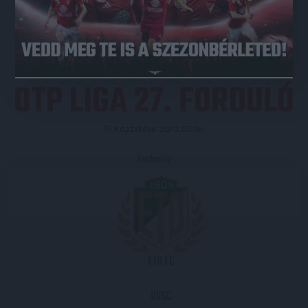
JEGYVÁSÁRLÁS
OTP LIGA 27. FORDULÓ
Közzétéve: 2012.05.06.
Eredmény
ETO FC
DVSC