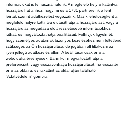
információkat is felhasználhatunk. A megfelelő helyre kattintva
hozzájárulhat ahhoz, hogy mi és a 1731 partnereink a fent
leírtak szerint adatkezelést végezzünk. Másik lehetőségként a
megfelelő helyre kattintva elutasíthatja a hozzájárulást, vagy a
hozzájárulás megadása előtt részletesebb információkhoz
juthat, és megváltoztathatja beállításait.
Felhívjuk figyelmét,
hogy személyes adatainak bizonyos kezeléséhez nem feltétlenül
szükséges az Ön hozzájárulása, de jogában áll tiltakozni az
ilyen jellegű adatkezelés ellen. A beállításai csak erre a
weboldalra érvényesek. Bármikor megváltoztathatja a
preferenciáit, vagy visszavonhatja hozzájárulását, ha visszatér
RÉSZLETEK
erre az oldalra, és rákattint az oldal alján található
"Adatvédelem" gombra.
MECCSNAP
IDŐPONT
LIGA
IDÉNY
2012.05.06.
16:00
OTP Bank Liga
2011/2012
LEGUTÓBBI HÍREK