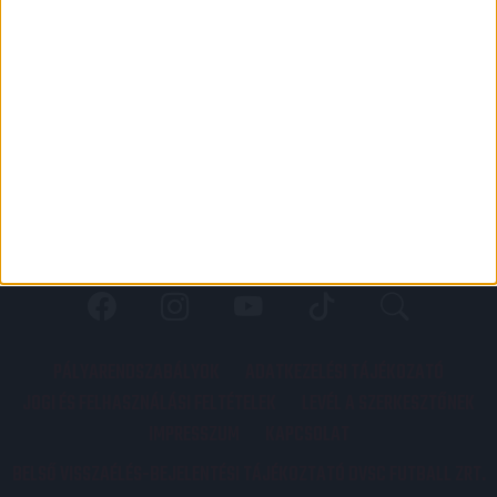
PÁLYARENDSZABÁLYOK
ADATKEZELÉSI TÁJÉKOZATÓ
JOGI ÉS FELHASZNÁLÁSI FELTÉTELEK
LEVÉL A SZERKESZTŐNEK
IMPRESSZUM
KAPCSOLAT
BELSŐ VISSZAÉLÉS-BEJELENTÉSI TÁJÉKOZTATÓ DVSC FUTBALL ZRT.