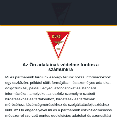
2012.05.06.
1
-
2
Full Time
Az Ön adatainak védelme fontos a
HELYSZÍN
számunkra
Mi és partnereink tárolunk és/vagy férünk hozzá információkhoz
ETO PARK /
Nagysándor József utca, Kiskút, Győr, Győri járás, Győr-Moson-Sopron
egy eszközön, például sütik formájában, és személyes adatokat
megye, Nyugat-Dunántúl, Dunántúl, 9027, Magyarország
dolgozunk fel, például egyedi azonosítókat és standard
információkat, amelyeket az eszköz személyre szabott
hirdetésekhez és tartalomhoz, hirdetések és tartalmak
méréséhez, közönségmérésekhez és szolgáltatásfejlesztéshez
küld.
Az Ön engedélyével mi és a partnereink eszközleolvasásos
módszerrel szerzett pontos geolokációs adatokat és azonosítási