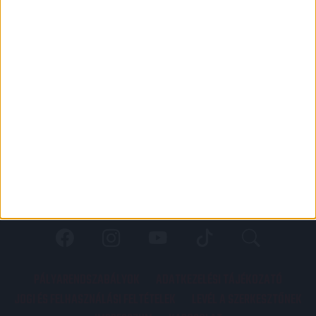
PÁLYARENDSZABÁLYOK
ADATKEZELÉSI TÁJÉKOZATÓ
JOGI ÉS FELHASZNÁLÁSI FELTÉTELEK
LEVÉL A SZERKESZTŐNEK