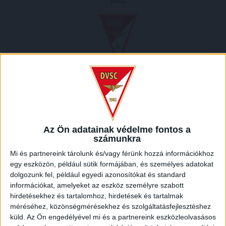
DVSC
2012.05.20.
0
-
3
Full Time
Az Ön adatainak védelme fontos a
számunkra
HELYSZÍN
Mi és partnereink tárolunk és/vagy férünk hozzá információkhoz
BOZSIK STADION /
Kispest-Kertváros, Kispest, XIX. kerület, Budapest, Közép-
egy eszközön, például sütik formájában, és személyes adatokat
Magyarország, 1194, Magyarország
dolgozunk fel, például egyedi azonosítókat és standard
információkat, amelyeket az eszköz személyre szabott
hirdetésekhez és tartalomhoz, hirdetések és tartalmak
méréséhez, közönségmérésekhez és szolgáltatásfejlesztéshez
küld.
Az Ön engedélyével mi és a partnereink eszközleolvasásos