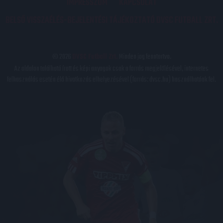
IMPRESSZUM
KAPCSOLAT
BELSŐ VISSZAÉLÉS-BEJELENTÉSI TÁJÉKOZTATÓ DVSC FUTBALL ZRT.
© 2026
DVSC Futball Zrt.
Minden jog fenntartva.
Az oldalon található írott és képi anyagok csak a forrás megjelölésével, internetes
felhasználás esetén élő hivatkozás elhelyezésével (forrás: dvsc.hu) használhatóak fel.