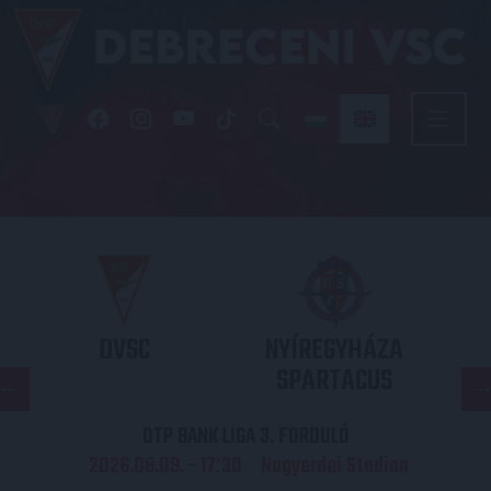
DVSC
NYÍREGYHÁZA
SPARTACUS
OTP BANK LIGA 3. FORDULÓ
2026.08.09. - 17
30
Nagyerdei Stadion
: