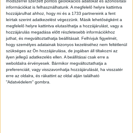
módszerrel szerzett pontos geolokációs adatokat és azonosítási
információkat is felhasználhatunk. A megfelelő helyre kattintva
hozzájárulhat ahhoz, hogy mi és a 1733 partnereink a fent
leírtak szerint adatkezelést végezzünk. Másik lehetőségként a
megfelelő helyre kattintva elutasíthatja a hozzájárulást, vagy a
hozzájárulás megadása előtt részletesebb információkhoz
juthat, és megváltoztathatja beállításait.
Felhívjuk figyelmét,
hogy személyes adatainak bizonyos kezeléséhez nem feltétlenül
szükséges az Ön hozzájárulása, de jogában áll tiltakozni az
ilyen jellegű adatkezelés ellen. A beállításai csak erre a
weboldalra érvényesek. Bármikor megváltoztathatja a
preferenciáit, vagy visszavonhatja hozzájárulását, ha visszatér
erre az oldalra, és rákattint az oldal alján található
RÉSZLETEK
"Adatvédelem" gombra.
MECCSNAP
IDŐPONT
LIGA
IDÉNY
2012.05.20.
16:00
OTP Bank Liga
2011/2012
LEGUTÓBBI HÍREK