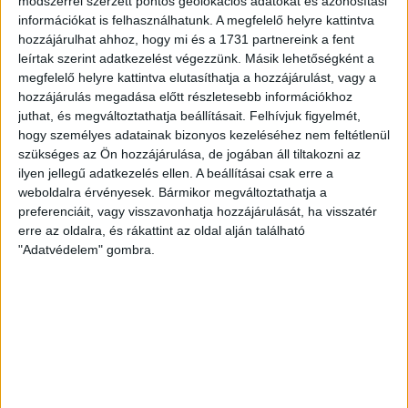
módszerrel szerzett pontos geolokációs adatokat és azonosítási
információkat is felhasználhatunk. A megfelelő helyre kattintva
hozzájárulhat ahhoz, hogy mi és a 1731 partnereink a fent
leírtak szerint adatkezelést végezzünk. Másik lehetőségként a
megfelelő helyre kattintva elutasíthatja a hozzájárulást, vagy a
hozzájárulás megadása előtt részletesebb információkhoz
juthat, és megváltoztathatja beállításait.
Felhívjuk figyelmét,
hogy személyes adatainak bizonyos kezeléséhez nem feltétlenül
szükséges az Ön hozzájárulása, de jogában áll tiltakozni az
ilyen jellegű adatkezelés ellen. A beállításai csak erre a
weboldalra érvényesek. Bármikor megváltoztathatja a
preferenciáit, vagy visszavonhatja hozzájárulását, ha visszatér
erre az oldalra, és rákattint az oldal alján található
"Adatvédelem" gombra.
RÉSZLETEK
MECCSNAP
IDŐPONT
LIGA
IDÉNY
2008.07.28.
13:00
Soproni Liga
2008/2009