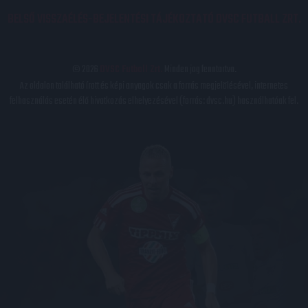
BELSŐ VISSZAÉLÉS-BEJELENTÉSI TÁJÉKOZTATÓ DVSC FUTBALL ZRT.
© 2026
DVSC Futball Zrt.
Minden jog fenntartva.
Az oldalon található írott és képi anyagok csak a forrás megjelölésével, internetes
felhasználás esetén élő hivatkozás elhelyezésével (forrás: dvsc.hu) használhatóak fel.