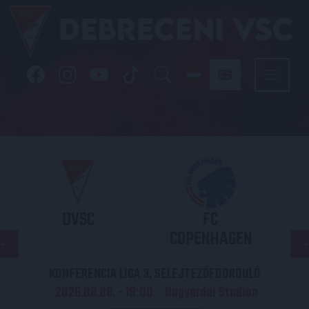
DVSC
FC
COPENHAGEN
KONFERENCIA LIGA 3. SELEJTEZŐFDORDULÓ
2026.08.06. - 19
00
Nagyerdei Stadion
: