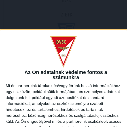
DVSC
ZTE FC
2008.07.28.
2
-
1
Az Ön adatainak védelme fontos a
számunkra
Full Time
Mi és partnereink tárolunk és/vagy férünk hozzá információkhoz
egy eszközön, például sütik formájában, és személyes adatokat
HELYSZÍN
dolgozunk fel, például egyedi azonosítókat és standard
információkat, amelyeket az eszköz személyre szabott
NAGYERDEI STADION /
Debrecen Nagyerdei krt. 12 4032
hirdetésekhez és tartalomhoz, hirdetések és tartalmak
méréséhez, közönségmérésekhez és szolgáltatásfejlesztéshez
küld.
Az Ön engedélyével mi és a partnereink eszközleolvasásos