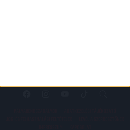
PÁLYARENDSZABÁLYOK
ADATKEZELÉSI TÁJÉKOZATÓ
JOGI ÉS FELHASZNÁLÁSI FELTÉTELEK
LEVÉL A SZERKESZTŐNEK
IMPRESSZUM
KAPCSOLAT