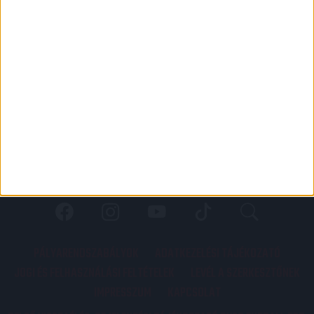
PÁLYARENDSZABÁLYOK
ADATKEZELÉSI TÁJÉKOZATÓ
JOGI ÉS FELHASZNÁLÁSI FELTÉTELEK
LEVÉL A SZERKESZTŐNEK
IMPRESSZUM
KAPCSOLAT