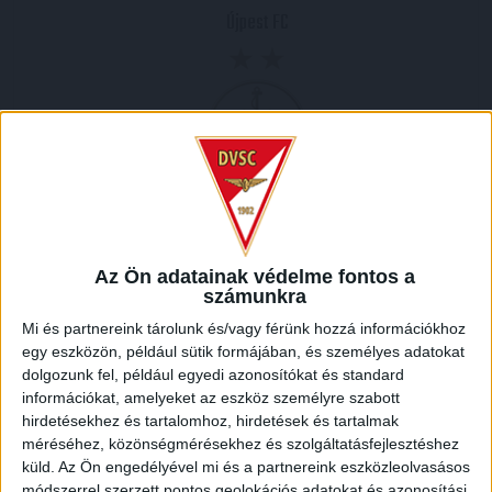
Újpest FC
2009.10.30.
1
-
2
Full Time
Az Ön adatainak védelme fontos a
számunkra
Mi és partnereink tárolunk és/vagy férünk hozzá információkhoz
HELYSZÍN
egy eszközön, például sütik formájában, és személyes adatokat
NAGYERDEI STADION /
Debrecen Nagyerdei krt. 12 4032
dolgozunk fel, például egyedi azonosítókat és standard
információkat, amelyeket az eszköz személyre szabott
hirdetésekhez és tartalomhoz, hirdetések és tartalmak
méréséhez, közönségmérésekhez és szolgáltatásfejlesztéshez
küld.
Az Ön engedélyével mi és a partnereink eszközleolvasásos
módszerrel szerzett pontos geolokációs adatokat és azonosítási