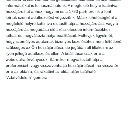
információkat is felhasználhatunk. A megfelelő helyre kattintva
hozzájárulhat ahhoz, hogy mi és a 1733 partnereink a fent
leírtak szerint adatkezelést végezzünk. Másik lehetőségként a
megfelelő helyre kattintva elutasíthatja a hozzájárulást, vagy a
hozzájárulás megadása előtt részletesebb információkhoz
juthat, és megváltoztathatja beállításait.
Felhívjuk figyelmét,
hogy személyes adatainak bizonyos kezeléséhez nem feltétlenül
szükséges az Ön hozzájárulása, de jogában áll tiltakozni az
ilyen jellegű adatkezelés ellen. A beállításai csak erre a
weboldalra érvényesek. Bármikor megváltoztathatja a
preferenciáit, vagy visszavonhatja hozzájárulását, ha visszatér
erre az oldalra, és rákattint az oldal alján található
RÉSZLETEK
"Adatvédelem" gombra.
MECCSNAP
IDŐPONT
LIGA
IDÉNY
2009.10.30.
18:00
Soproni Liga
2009/2010
LEGUTÓBBI HÍREK