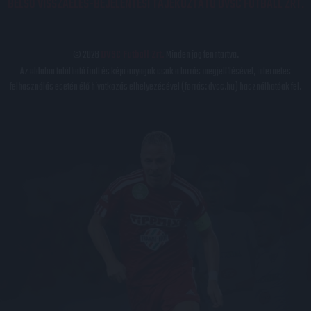
BELSŐ VISSZAÉLÉS-BEJELENTÉSI TÁJÉKOZTATÓ DVSC FUTBALL ZRT.
© 2026
DVSC Futball Zrt.
Minden jog fenntartva.
Az oldalon található írott és képi anyagok csak a forrás megjelölésével, internetes
felhasználás esetén élő hivatkozás elhelyezésével (forrás: dvsc.hu) használhatóak fel.