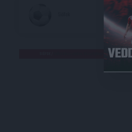
2
Siófok
HE
SIÓFOK /
Siófok Városi stadion, Dózsa György utca, Aranypart, Sióf