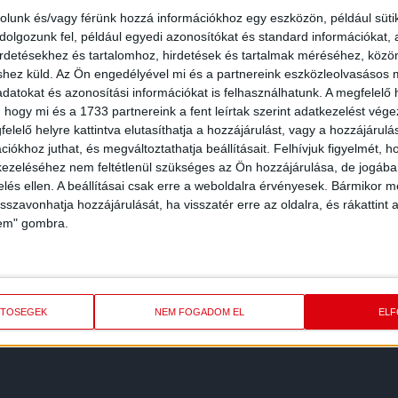
rolunk és/vagy férünk hozzá információkhoz egy eszközön, például süti
olgozunk fel, például egyedi azonosítókat és standard információkat,
irdetésekhez és tartalomhoz, hirdetések és tartalmak méréséhez, kö
shez küld.
Az Ön engedélyével mi és a partnereink eszközleolvasásos m
datokat és azonosítási információkat is felhasználhatunk. A megfelelő h
 hogy mi és a 1733 partnereink a fent leírtak szerint adatkezelést vég
elelő helyre kattintva elutasíthatja a hozzájárulást, vagy a hozzájárul
iókhoz juthat, és megváltoztathatja beállításait.
Felhívjuk figyelmét, 
ezeléséhez nem feltétlenül szükséges az Ön hozzájárulása, de jogában 
zelés ellen. A beállításai csak erre a weboldalra érvényesek. Bármikor m
isszavonhatja hozzájárulását, ha visszatér erre az oldalra, és rákattint a
lem" gombra.
REDMÉNY
KÖVETK
ETŐSÉGEK
NEM FOGADOM EL
EL