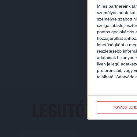
Mi és partnereink tá
személyes adatokat d
személyre szabott h
szolgáltatásfejleszté
pontos geolokációs a
hozzájárulhat ahhoz,
lehetőségként a megf
részletesebb informác
adatainak bizonyos k
ilyen jellegű adatke
preferenciáit, vagy v
található "Adatvéde
LEGUTÓBBI E
TOVÁBBI LEH