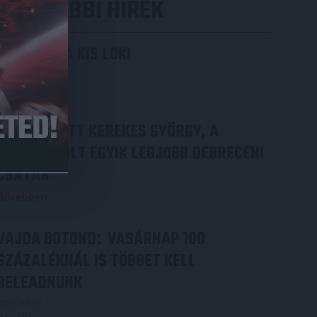
LEGUTÓBBI HÍREK
KIKAPOTT A KIS LOKI
2026.08.08.
Bővebben →
70 ÉVES LETT KEREKES GYÖRGY, A
VALAHA VOLT EGYIK LEGJOBB DEBRECENI
CSATÁR
Bővebben →
VAJDA BOTOND
VASÁRNAP 100
:
SZÁZALÉKNÁL IS TÖBBET KELL
BELEADNUNK
2026.08.07.