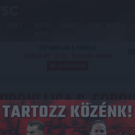
KLUB
JEGY ÉS
GALÉRIA
SHOP
AKADÉMIA
BÉRLET
OTP BANK LIGA 3. FORDULÓ
N
2026.08.09. - 17
30
Nagyerdei Stadion
:
JEGYVÁSÁRLÁS
PRONI LIGA 6. FORD
Közzétéve: 2008.08.31.
redmény