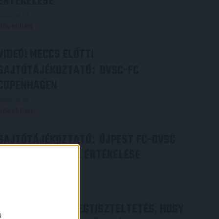
ÉRTÉKELÉSE
2026.08.07.
Bővebben →
VIDEÓ! MECCS ELŐTTI
SAJTÓTÁJÉKOZTATÓ
DVSC-FC
:
COPENHAGEN
2026.08.05.
Bővebben →
SAJTÓTÁJÉKOZTATÓ
ÚJPEST FC-DVSC
:
4-2, GERT REMMEL ÉRTÉKELÉSE
2026.08.03.
Bővebben →
DÉNES VILMOS
MEGTISZTELTETÉS, HOGY
:
a