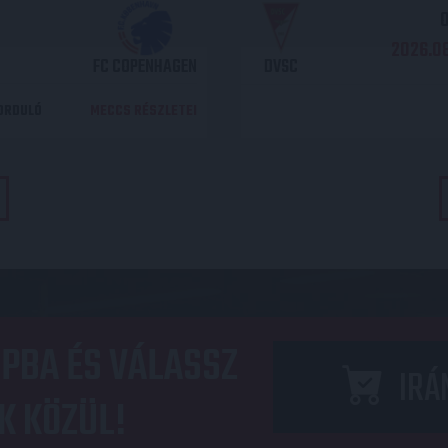
O
2026.08
FC COPENHAGEN
DVSC
DORDULÓ
MECCS RÉSZLETEI
PBA ÉS VÁLASSZ
IRÁ
K KÖZÜL!