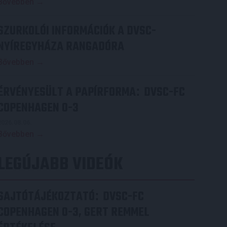
Bővebben →
SZURKOLÓI INFORMÁCIÓK A DVSC-
NYÍREGYHÁZA RANGADÓRA
Bővebben →
ÉRVÉNYESÜLT A PAPÍRFORMA
DVSC-FC
:
COPENHAGEN 0-3
2026.08.06.
Bővebben →
LEGÚJABB VIDEÓK
SAJTÓTÁJÉKOZTATÓ
DVSC-FC
:
COPENHAGEN 0-3, GERT REMMEL