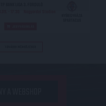
TP BANK LIGA 3. FORDULÓ
.09. - 17
30
Nagyerdei Stadion
:
NYÍREGYHÁZA
SPARTACUS
JEGYVÁSÁRLÁS
TOVÁBBI MÉRKŐZÉSEK
NY A WEBSHOP