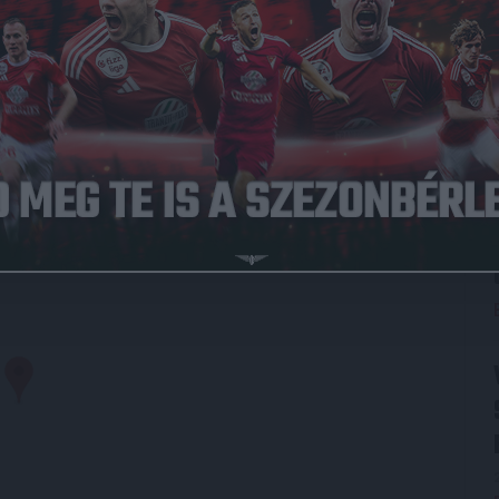
008.08.31.
0
-
4
DVSC
Full Time
LYSZÍN
ok, Siófoki járás, Somogy megye, Dél-Dunántúl, Dunántúl, 8600, Magyarország