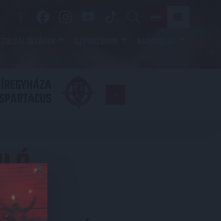
SZOLGÁLTATÁSOK
SZPONZOROK
KAPCSOLAT
YÍREGYHÁZA
FC
SPARTACUS
COPENHAGE
ULÓ
×