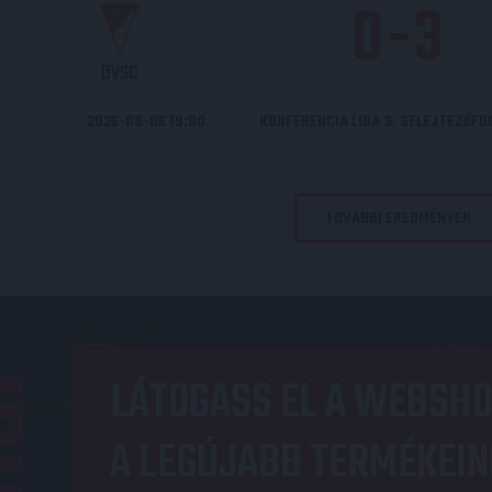
0
-
3
DVSC
2026-08-06 19:00
KONFERENCIA LIGA 3. SELEJTEZŐF
TOVÁBBI EREDMÉNYEK
OP
LÁTOGASS EL A WEBSHO
A LEGÚJABB TERMÉKEIN