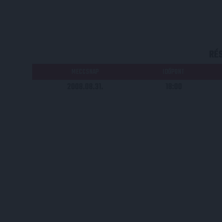
RÉ
MECCSNAP
IDŐPONT
2008.08.31.
18:00