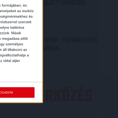
ILYEN SZURKOLÓK ELŐTT LÉPHETEK
k formájában, és
PÁLYÁRA
 amelyeket az eszköz
zönségmérésekhez és
2026.07.31.
ódszerrel szerzett
Bővebben →
elyre kattintva
ezzünk. Másik
PJUNYIK JEREVÁN-DVSC
TOVÁBBJUTÁS
:
ás megadása előtt
hogy személyes
A KONFERENCIA LIGÁBAN
áll tiltakozni az
egváltoztathatja a
Bővebben →
z oldal alján
EZŐ MÉRKŐZÉS
FOGADOM