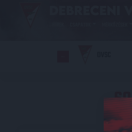
HÍREK
CSAPATOK
MÉRKŐZÉSEK
DVSC
SO
E