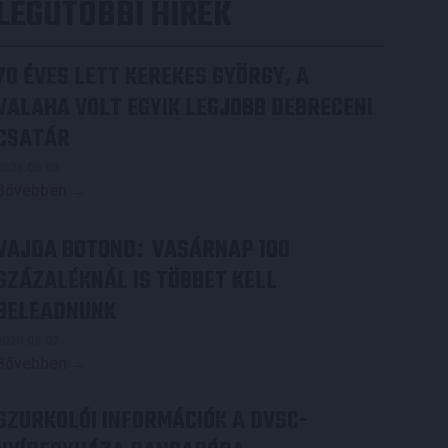
LEGUTÓBBI HÍREK
70 ÉVES LETT KEREKES GYÖRGY, A
VALAHA VOLT EGYIK LEGJOBB DEBRECENI
CSATÁR
2026.08.08.
Bővebben →
VAJDA BOTOND
VASÁRNAP 100
:
SZÁZALÉKNÁL IS TÖBBET KELL
BELEADNUNK
2026.08.07.
Bővebben →
SZURKOLÓI INFORMÁCIÓK A DVSC-