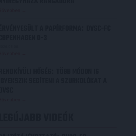
NYÍREGYHÁZA RANGADÓRA
Bővebben →
ÉRVÉNYESÜLT A PAPÍRFORMA
DVSC-FC
:
COPENHAGEN 0-3
2026.08.06.
Bővebben →
RENDKÍVÜLI HŐSÉG
TÖBB MÓDON IS
:
IGYEKSZIK SEGÍTENI A SZURKOLÓKAT A
DVSC
Bővebben →
LEGÚJABB VIDEÓK