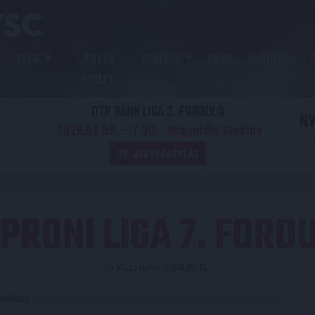
KLUB
JEGY ÉS
GALÉRIA
SHOP
AKADÉMIA
BÉRLET
OTP BANK LIGA 3. FORDULÓ
N
2026.08.09. - 17
30
Nagyerdei Stadion
:
JEGYVÁSÁRLÁS
PRONI LIGA 7. FORD
Közzétéve: 2008.09.12.
redmény