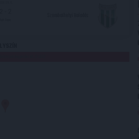
008.09.12.
2
-
2
Szombathelyi Haladás
Full Time
LYSZÍN
Debrecen Nagyerdei krt. 12 4032