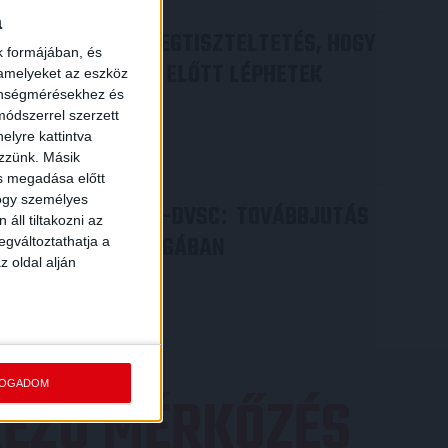
a
DÉNES VILMOS
MEGTISZTELTETÉS, HOGY
:
k formájában, és
ILYEN SZURKOLÓK ELŐTT LÉPHETEK
 amelyeket az eszköz
zönségmérésekhez és
PÁLYÁRA
ódszerrel szerzett
2026.07.31.
elyre kattintva
Bővebben →
ezzünk. Másik
ás megadása előtt
hogy személyes
PJUNYIK JEREVÁN-DVSC
TOVÁBBJUTÁS
:
áll tiltakozni az
A KONFERENCIA LIGÁBAN
egváltoztathatja a
z oldal alján
Bővebben →
FOGADOM
EZŐ MÉRKŐZÉS