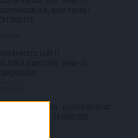
SAJTÓTÁJÉKOZTATÓ
DVSC-FC
:
COPENHAGEN 0-3, GERT REMMEL
ÉRTÉKELÉSE
2026.08.07.
Bővebben →
VIDEÓ! MECCS ELŐTTI
SAJTÓTÁJÉKOZTATÓ
DVSC-FC
:
COPENHAGEN
2026.08.05.
Bővebben →
SAJTÓTÁJÉKOZTATÓ
ÚJPEST FC-DVSC
:
4-2, GERT REMMEL ÉRTÉKELÉSE
2026.08.03.
×
Bővebben →