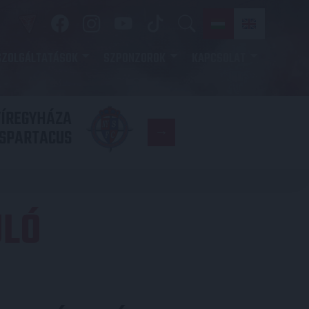
SZOLGÁLTATÁSOK
SZPONZOROK
KAPCSOLAT
YÍREGYHÁZA
FC
SPARTACUS
COPENHAGE
ULÓ