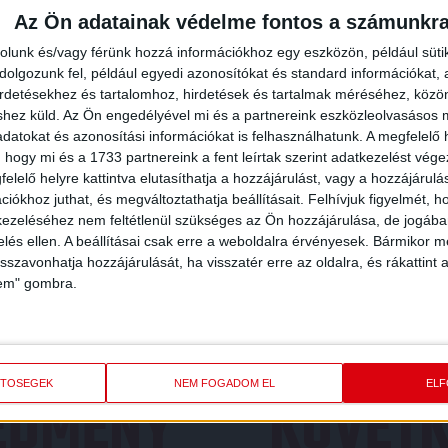
Az Ön adatainak védelme fontos a számunkr
rolunk és/vagy férünk hozzá információkhoz egy eszközön, például süti
olgozunk fel, például egyedi azonosítókat és standard információkat,
irdetésekhez és tartalomhoz, hirdetések és tartalmak méréséhez, kö
shez küld.
Az Ön engedélyével mi és a partnereink eszközleolvasásos m
datokat és azonosítási információkat is felhasználhatunk. A megfelelő h
 hogy mi és a 1733 partnereink a fent leírtak szerint adatkezelést vég
elelő helyre kattintva elutasíthatja a hozzájárulást, vagy a hozzájárul
iókhoz juthat, és megváltoztathatja beállításait.
Felhívjuk figyelmét, 
ezeléséhez nem feltétlenül szükséges az Ön hozzájárulása, de jogában 
zelés ellen. A beállításai csak erre a weboldalra érvényesek. Bármikor m
isszavonhatja hozzájárulását, ha visszatér erre az oldalra, és rákattint a
lem" gombra.
ETŐSÉGEK
NEM FOGADOM EL
EL
REDMÉNY
KÖVETK