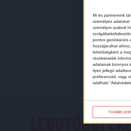
Mi és partnereink tá
személyes adatokat d
személyre szabott h
szolgáltatásfejleszté
pontos geolokációs a
hozzájárulhat ahhoz,
lehetőségként a megf
részletesebb informác
adatainak bizonyos k
ilyen jellegű adatke
preferenciáit, vagy v
található "Adatvéde
TOVÁBBI LEH
LEGUTÓBBI E