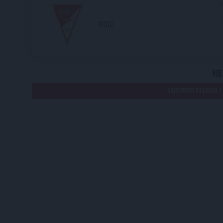
2
DVSC
HE
NAGYERDEI STADION /