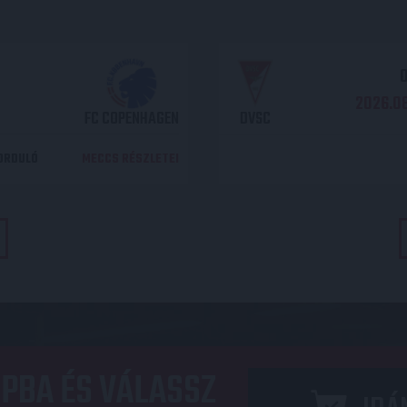
O
2026.08
FC COPENHAGEN
DVSC
DORDULÓ
MECCS RÉSZLETEI
PBA ÉS VÁLASSZ