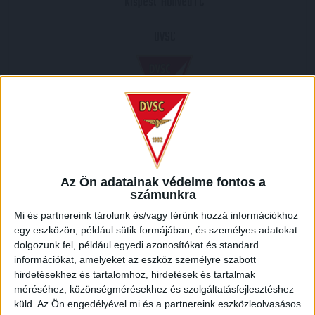
Kispest-Honvéd FC
DVSC
2007.09.02.
3
-
1
Az Ön adatainak védelme fontos a
számunkra
Full Time
Mi és partnereink tárolunk és/vagy férünk hozzá információkhoz
egy eszközön, például sütik formájában, és személyes adatokat
HELYSZÍN
dolgozunk fel, például egyedi azonosítókat és standard
információkat, amelyeket az eszköz személyre szabott
BOZSIK STADION /
Kispest-Kertváros, Kispest, XIX. kerület, Budapest, Közép-
hirdetésekhez és tartalomhoz, hirdetések és tartalmak
Magyarország, 1194, Magyarország
méréséhez, közönségmérésekhez és szolgáltatásfejlesztéshez
küld.
Az Ön engedélyével mi és a partnereink eszközleolvasásos