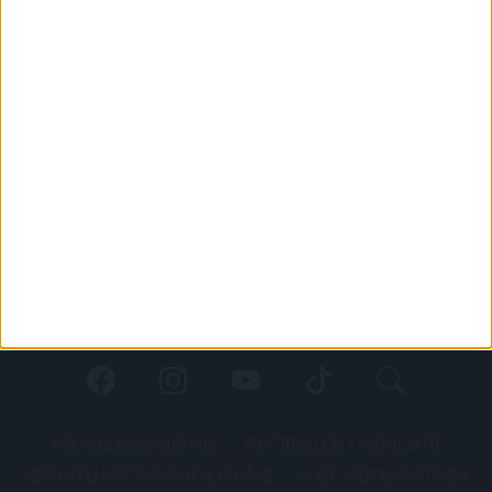
PÁLYARENDSZABÁLYOK
ADATKEZELÉSI TÁJÉKOZATÓ
JOGI ÉS FELHASZNÁLÁSI FELTÉTELEK
LEVÉL A SZERKESZTŐNEK