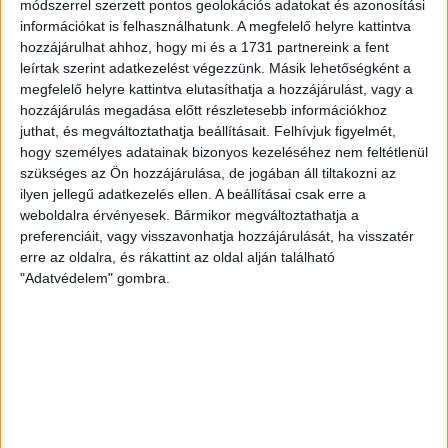
módszerrel szerzett pontos geolokációs adatokat és azonosítási
információkat is felhasználhatunk. A megfelelő helyre kattintva
hozzájárulhat ahhoz, hogy mi és a 1731 partnereink a fent
leírtak szerint adatkezelést végezzünk. Másik lehetőségként a
megfelelő helyre kattintva elutasíthatja a hozzájárulást, vagy a
hozzájárulás megadása előtt részletesebb információkhoz
juthat, és megváltoztathatja beállításait.
Felhívjuk figyelmét,
hogy személyes adatainak bizonyos kezeléséhez nem feltétlenül
szükséges az Ön hozzájárulása, de jogában áll tiltakozni az
ilyen jellegű adatkezelés ellen. A beállításai csak erre a
weboldalra érvényesek. Bármikor megváltoztathatja a
preferenciáit, vagy visszavonhatja hozzájárulását, ha visszatér
erre az oldalra, és rákattint az oldal alján található
"Adatvédelem" gombra.
RÉSZLETEK
MECCSNAP
IDŐPONT
LIGA
IDÉNY
2007.09.02.
16:00
Soproni Liga
2007/2008