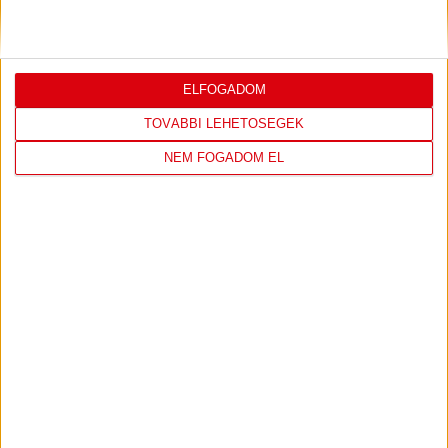
4
-
2
2026-08-02
OTP BANK LIGA 2.
MECCS
ELFOGADOM
15:30
FORDULÓ
RÉSZLETEI
TOVÁBBI LEHETŐSÉGEK
NEM FOGADOM EL
TOVÁBBI EREDMÉNYEK
KÖVETKEZŐ MÉRKŐZÉS
DVSC
FC