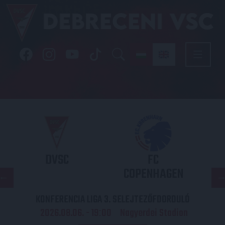
DVSC
FC
COPENHAGEN
KONFERENCIA LIGA 3. SELEJTEZŐFDORDULÓ
2026.08.06. - 19
00
Nagyerdei Stadion
: