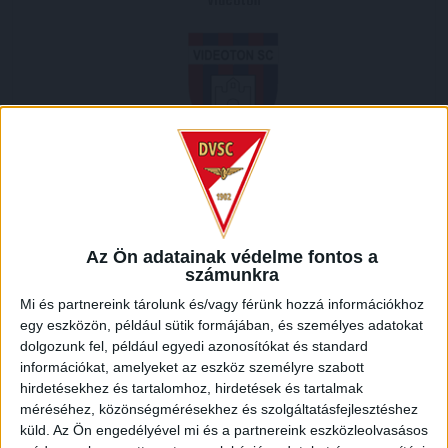
Videoton
2010.07.07.
1
-
0
Full Time
Az Ön adatainak védelme fontos a
számunkra
MECCS RIPORT
Mi és partnereink tárolunk és/vagy férünk hozzá információkhoz
egy eszközön, például sütik formájában, és személyes adatokat
dolgozunk fel, például egyedi azonosítókat és standard
HELYSZÍN
információkat, amelyeket az eszköz személyre szabott
NAGYERDEI STADION /
Debrecen Nagyerdei krt. 12 4032
hirdetésekhez és tartalomhoz, hirdetések és tartalmak
méréséhez, közönségmérésekhez és szolgáltatásfejlesztéshez
küld.
Az Ön engedélyével mi és a partnereink eszközleolvasásos