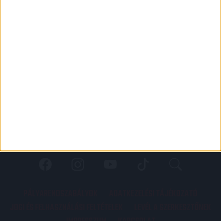
PÁLYARENDSZABÁLYOK
ADATKEZELÉSI TÁJÉKOZATÓ
JOGI ÉS FELHASZNÁLÁSI FELTÉTELEK
LEVÉL A SZERKESZTŐNEK