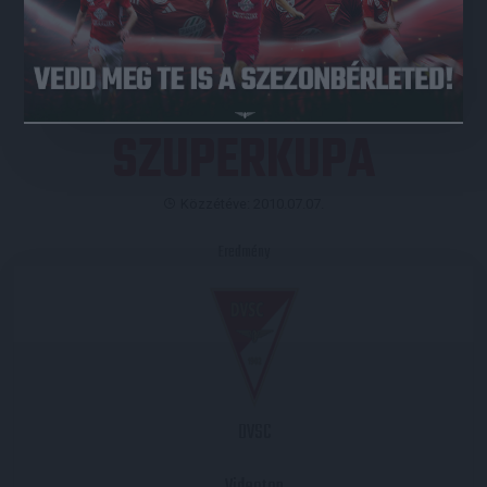
JEGYVÁSÁRLÁS
SZUPERKUPA
Közzétéve: 2010.07.07.
Eredmény
DVSC