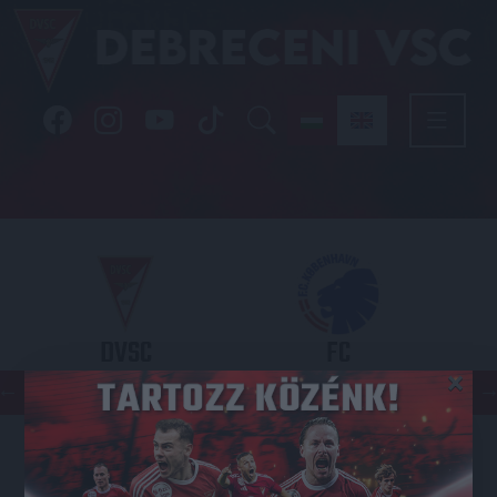
DVSC
FC
×
COPENHAGEN
KONFERENCIA LIGA 3. SELEJTEZŐFDORDULÓ
2026.08.06. - 19
00
Nagyerdei Stadion
: