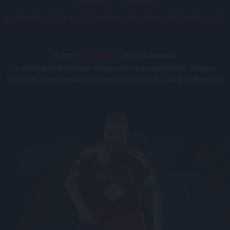
IMPRESSZUM
KAPCSOLAT
BELSŐ VISSZAÉLÉS-BEJELENTÉSI TÁJÉKOZTATÓ DVSC FUTBALL ZRT.
© 2026
DVSC Futball Zrt.
Minden jog fenntartva.
Az oldalon található írott és képi anyagok csak a forrás megjelölésével, internetes
felhasználás esetén élő hivatkozás elhelyezésével (forrás: dvsc.hu) használhatóak fel.