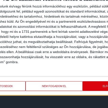
rolunk és/vagy férünk hozzá információkhoz egy eszközön, például süti
olgozunk fel, például egyedi azonosítókat és standard információkat,
irdetésekhez és tartalomhoz, hirdetések és tartalmak méréséhez, kö
shez küld.
Az Ön engedélyével mi és a partnereink eszközleolvasásos m
datokat és azonosítási információkat is felhasználhatunk. A megfelelő h
 hogy mi és a 1731 partnereink a fent leírtak szerint adatkezelést vég
elelő helyre kattintva elutasíthatja a hozzájárulást, vagy a hozzájárul
iókhoz juthat, és megváltoztathatja beállításait.
Felhívjuk figyelmét, 
ezeléséhez nem feltétlenül szükséges az Ön hozzájárulása, de jogában 
zelés ellen. A beállításai csak erre a weboldalra érvényesek. Bármikor m
isszavonhatja hozzájárulását, ha visszatér erre az oldalra, és rákattint a
lem" gombra.
REDMÉNY
KÖVETK
ETŐSÉGEK
NEM FOGADOM EL
EL