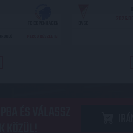
O
2026.08
FC COPENHAGEN
DVSC
DORDULÓ
MECCS RÉSZLETEI
PBA ÉS VÁLASSZ
IRÁ
K KÖZÜL!