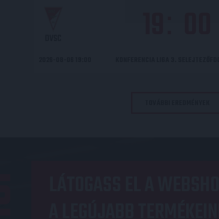
19
00
:
DVSC
2026-08-06 19:00
KONFERENCIA LIGA 3. SELEJTEZŐF
TOVÁBBI EREDMÉNYEK
OP
LÁTOGASS EL A WEBSHO
A LEGÚJABB TERMÉKEIN