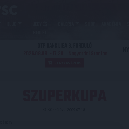
KLUB
JEGY ÉS
GALÉRIA
SHOP
AKADÉMIA
BÉRLET
OTP BANK LIGA 3. FORDULÓ
N
2026.08.09. - 17
30
Nagyerdei Stadion
:
JEGYVÁSÁRLÁS
SZUPERKUPA
Közzétéve: 2009.07.18.
redmény