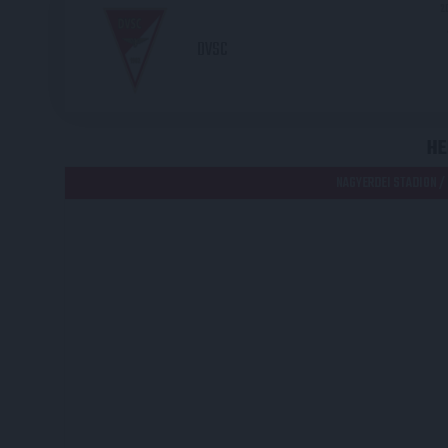
2
DVSC
HE
NAGYERDEI STADION /