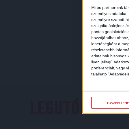
Mi és partnereink tá
személyes adatokat d
személyre szabott h
szolgáltatásfejleszté
pontos geolokációs a
hozzájárulhat ahhoz,
lehetőségként a megf
részletesebb informác
adatainak bizonyos k
ilyen jellegű adatke
preferenciáit, vagy v
található "Adatvéde
LEGUTÓBBI E
TOVÁBBI LEH