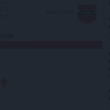
009.07.18.
1
-
0
Kispest-Honvéd FC
Full Time
LYSZÍN
Debrecen Nagyerdei krt. 12 4032