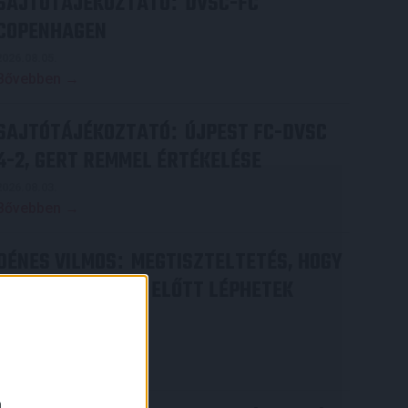
SAJTÓTÁJÉKOZTATÓ
DVSC-FC
:
COPENHAGEN
2026.08.05.
Bővebben →
SAJTÓTÁJÉKOZTATÓ
ÚJPEST FC-DVSC
:
4-2, GERT REMMEL ÉRTÉKELÉSE
2026.08.03.
Bővebben →
DÉNES VILMOS
MEGTISZTELTETÉS, HOGY
:
ILYEN SZURKOLÓK ELŐTT LÉPHETEK
PÁLYÁRA
2026.07.31.
×
Bővebben →
a