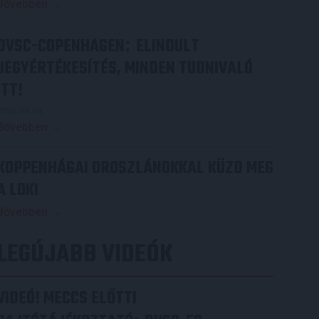
Bővebben →
DVSC-COPENHAGEN
ELINDULT
:
JEGYÉRTÉKESÍTÉS, MINDEN TUDNIVALÓ
ITT!
2026.08.04.
Bővebben →
KOPPENHÁGAI OROSZLÁNOKKAL KÜZD MEG
A LOKI
Bővebben →
LEGÚJABB VIDEÓK
VIDEÓ! MECCS ELŐTTI