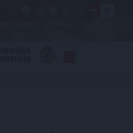
SZOLGÁLTATÁSOK
SZPONZOROK
KAPCSOLAT
YÍREGYHÁZA
FC
SPARTACUS
COPENHAGE