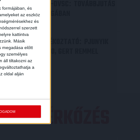
PJUNYIK JEREVÁN-DVSC
TOVÁBBJUTÁS
:
k formájában, és
A KONFERENCIA LIGÁBAN
 amelyeket az eszköz
zönségmérésekhez és
Bővebben →
ódszerrel szerzett
elyre kattintva
VIDEÓ! SAJTÓTÁJÉKOZTATÓ
PJUNYIK
:
ezzünk. Másik
ás megadása előtt
JEREVÁN-DVSC 0-0, GERT REMMEL
hogy személyes
ÉRTÉKELÉSE
áll tiltakozni az
egváltoztathatja a
Bővebben →
z oldal alján
EZŐ MÉRKŐZÉS
FOGADOM