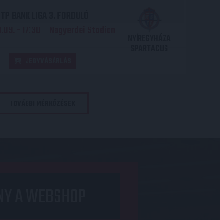
TP BANK LIGA 3. FORDULÓ
.09. - 17
30
Nagyerdei Stadion
:
NYÍREGYHÁZA
SPARTACUS
JEGYVÁSÁRLÁS
TOVÁBBI MÉRKŐZÉSEK
NY A WEBSHOP