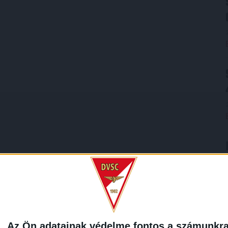
Az Ön adatainak védelme fontos a számunkr