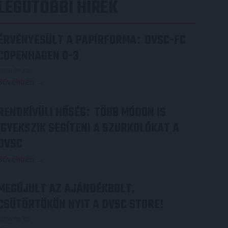
LEGUTÓBBI HÍREK
ÉRVÉNYESÜLT A PAPÍRFORMA
DVSC-FC
:
COPENHAGEN 0-3
2026.08.06.
Bővebben →
RENDKÍVÜLI HŐSÉG
TÖBB MÓDON IS
:
IGYEKSZIK SEGÍTENI A SZURKOLÓKAT A
DVSC
Bővebben →
MEGÚJULT AZ AJÁNDÉKBOLT,
CSÜTÖRTÖKÖN NYIT A DVSC STORE!
2026.08.05.