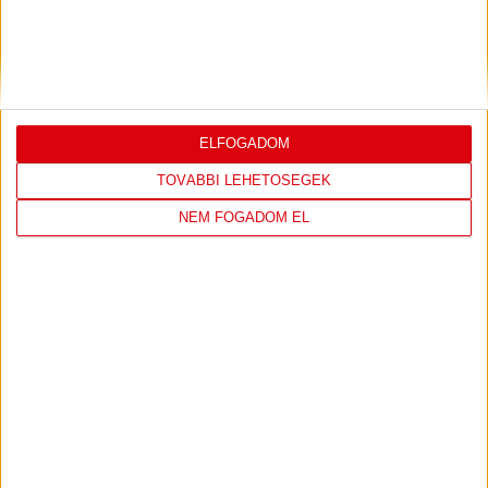
DVSC
FC
COPENHAGEN
0
-
3
ELFOGADOM
2026-08-
KONFERENCIA LIGA 3.
MECCS
TOVÁBBI LEHETŐSÉGEK
06 19:00
SELEJTEZŐFDORDULÓ
RÉSZLETEI
NEM FOGADOM EL
TOVÁBBI EREDMÉNYEK
KÖVETKEZŐ MÉRKŐZÉS