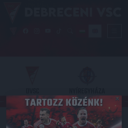
DVSC
NYÍREGYHÁZA
×
SPARTACUS
OTP BANK LIGA 3. FORDULÓ
2026.08.09. - 17
30
Nagyerdei Stadion
: