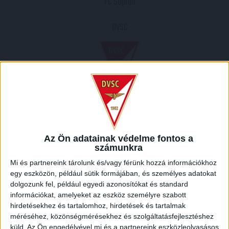
FC Sopron
DVSC
2005.07.16.
4
-
2
Az Ön adatainak védelme fontos a
Full Time
számunkra
Mi és partnereink tárolunk és/vagy férünk hozzá információkhoz
MECCS RIPORT
egy eszközön, például sütik formájában, és személyes adatokat
dolgozunk fel, például egyedi azonosítókat és standard
információkat, amelyeket az eszköz személyre szabott
HELYSZÍN
hirdetésekhez és tartalomhoz, hirdetések és tartalmak
méréséhez, közönségmérésekhez és szolgáltatásfejlesztéshez
SOPRON /
Sopron, Soproni járás, Győr-Moson-Sopron megye, Nyugat-Dunántúl,
küld.
Az Ön engedélyével mi és a partnereink eszközleolvasásos