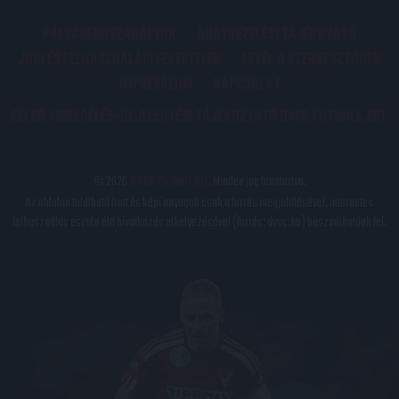
PÁLYARENDSZABÁLYOK
ADATKEZELÉSI TÁJÉKOZATÓ
JOGI ÉS FELHASZNÁLÁSI FELTÉTELEK
LEVÉL A SZERKESZTŐNEK
IMPRESSZUM
KAPCSOLAT
BELSŐ VISSZAÉLÉS-BEJELENTÉSI TÁJÉKOZTATÓ DVSC FUTBALL ZRT.
© 2026
DVSC Futball Zrt.
Minden jog fenntartva.
Az oldalon található írott és képi anyagok csak a forrás megjelölésével, internetes
felhasználás esetén élő hivatkozás elhelyezésével (forrás: dvsc.hu) használhatóak fel.