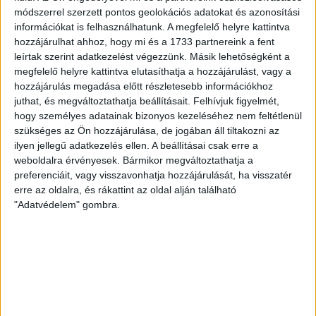
Dunántúl, Magyarország
módszerrel szerzett pontos geolokációs adatokat és azonosítási
információkat is felhasználhatunk. A megfelelő helyre kattintva
hozzájárulhat ahhoz, hogy mi és a 1733 partnereink a fent
leírtak szerint adatkezelést végezzünk. Másik lehetőségként a
megfelelő helyre kattintva elutasíthatja a hozzájárulást, vagy a
hozzájárulás megadása előtt részletesebb információkhoz
juthat, és megváltoztathatja beállításait.
Felhívjuk figyelmét,
hogy személyes adatainak bizonyos kezeléséhez nem feltétlenül
szükséges az Ön hozzájárulása, de jogában áll tiltakozni az
ilyen jellegű adatkezelés ellen. A beállításai csak erre a
weboldalra érvényesek. Bármikor megváltoztathatja a
preferenciáit, vagy visszavonhatja hozzájárulását, ha visszatér
erre az oldalra, és rákattint az oldal alján található
"Adatvédelem" gombra.
RÉSZLETEK
MECCSNAP
IDŐPONT
LIGA
IDÉNY