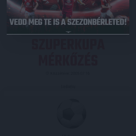
JEGYVÁSÁRLÁS
SZUPERKUPA
MÉRKŐZÉS
Közzétéve: 2005.07.16.
Eredmény