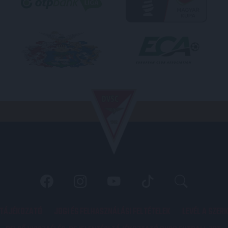
 TÁJÉKOZATÓ
JOGI ÉS FELHASZNÁLÁSI FELTÉTELEK
LEVÉL A SZER