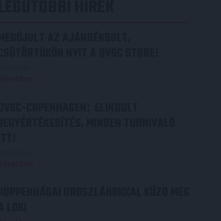
LEGUTÓBBI HÍREK
MEGÚJULT AZ AJÁNDÉKBOLT,
CSÜTÖRTÖKÖN NYIT A DVSC STORE!
2026.08.05.
Bővebben →
DVSC-COPENHAGEN
ELINDULT
:
JEGYÉRTÉKESÍTÉS, MINDEN TUDNIVALÓ
ITT!
2026.08.04.
Bővebben →
KOPPENHÁGAI OROSZLÁNOKKAL KÜZD MEG
A LOKI