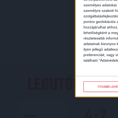
személyes adatokat d
személyre szabott h
szolgáltatásfejleszté
pontos geolokációs a
hozzájárulhat ahhoz,
lehetőségként a megf
részletesebb informác
adatainak bizonyos k
ilyen jellegű adatke
preferenciáit, vagy v
található "Adatvéde
LEGUTÓBBI E
TOVÁBBI LEH
4
-
2