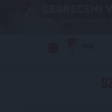
HÍREK
CSAPATOK
MÉRKŐZÉSEK
DVSC
S
E