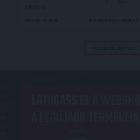
ÚJPEST FC
2026-08-02 15:30
OTP BANK LIGA 2. FORDULÓ
TOVÁBBI EREDMÉNYEK
OP
LÁTOGASS EL A WEBSHO
A LEGÚJABB TERMÉKEIN