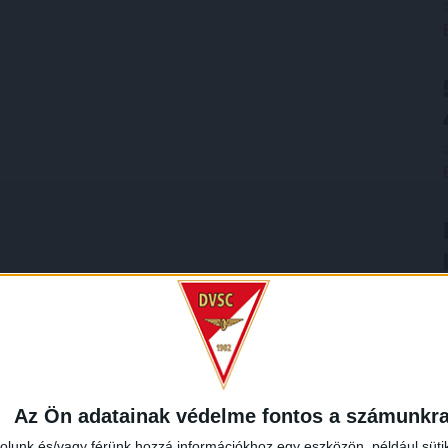
Az Ön adatainak védelme fontos a számunkr
rolunk és/vagy férünk hozzá információkhoz egy eszközön, például süti