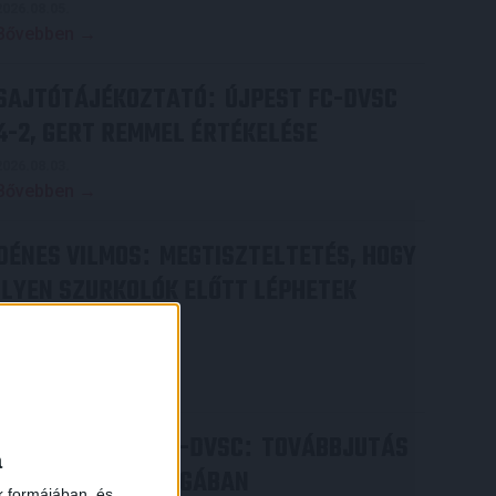
2026.08.05.
Bővebben →
SAJTÓTÁJÉKOZTATÓ
ÚJPEST FC-DVSC
:
4-2, GERT REMMEL ÉRTÉKELÉSE
2026.08.03.
Bővebben →
DÉNES VILMOS
MEGTISZTELTETÉS, HOGY
:
ILYEN SZURKOLÓK ELŐTT LÉPHETEK
PÁLYÁRA
2026.07.31.
Bővebben →
×
PJUNYIK JEREVÁN-DVSC
TOVÁBBJUTÁS
:
a
A KONFERENCIA LIGÁBAN
k formájában, és