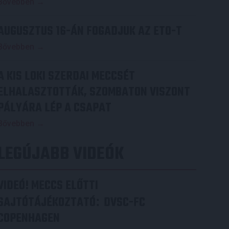
Bővebben →
AUGUSZTUS 16-ÁN FOGADJUK AZ ETO-T
Bővebben →
A KIS LOKI SZERDAI MECCSÉT
ELHALASZTOTTÁK, SZOMBATON VISZONT
PÁLYÁRA LÉP A CSAPAT
Bővebben →
LEGÚJABB VIDEÓK
VIDEÓ! MECCS ELŐTTI
SAJTÓTÁJÉKOZTATÓ
DVSC-FC
:
COPENHAGEN