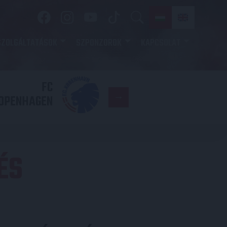
SZOLGÁLTATÁSOK
SZPONZOROK
KAPCSOLAT
FC
DVSC
OPENHAGEN
ÉS