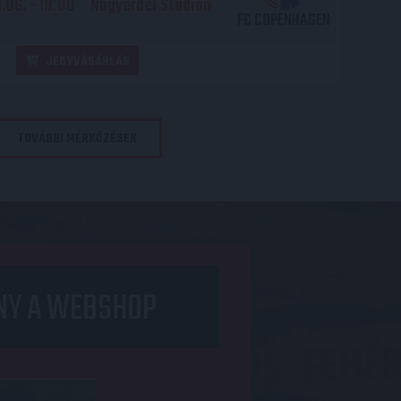
06. - 19
00
Nagyerdei Stadion
:
FC COPENHAGEN
JEGYVÁSÁRLÁS
TOVÁBBI MÉRKŐZÉSEK
NY A WEBSHOP