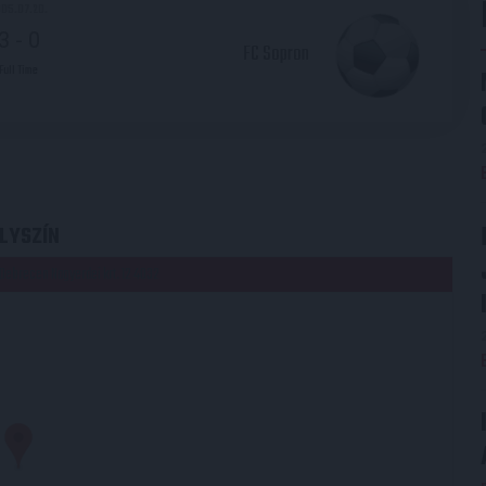
05.07.20.
3
-
0
FC Sopron
Full Time
LYSZÍN
Debrecen Nagyerdei krt. 12 4032