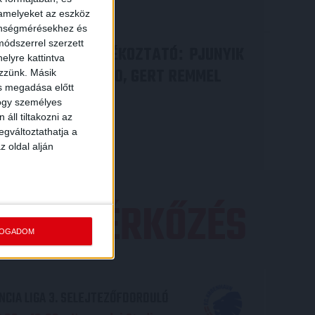
Bővebben →
 amelyeket az eszköz
zönségmérésekhez és
ódszerrel szerzett
VIDEÓ! SAJTÓTÁJÉKOZTATÓ
PJUNYIK
:
elyre kattintva
JEREVÁN-DVSC 0-0, GERT REMMEL
ezzünk. Másik
ás megadása előtt
ÉRTÉKELÉSE
hogy személyes
áll tiltakozni az
Bővebben →
egváltoztathatja a
z oldal alján
EZŐ MÉRKŐZÉS
FOGADOM
CIA LIGA 3. SELEJTEZŐFDORDULÓ