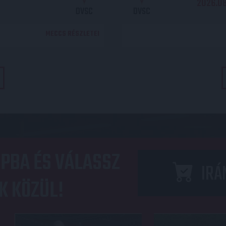
2026.08.
DVSC
DVSC
MECCS RÉSZLETEI
PBA ÉS VÁLASSZ
IRÁ
K KÖZÜL!