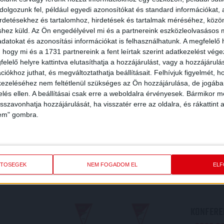
olgozunk fel, például egyedi azonosítókat és standard információkat,
irdetésekhez és tartalomhoz, hirdetések és tartalmak méréséhez, kö
shez küld.
Az Ön engedélyével mi és a partnereink eszközleolvasásos m
datokat és azonosítási információkat is felhasználhatunk. A megfelelő h
 hogy mi és a 1731 partnereink a fent leírtak szerint adatkezelést vég
elelő helyre kattintva elutasíthatja a hozzájárulást, vagy a hozzájárul
iókhoz juthat, és megváltoztathatja beállításait.
Felhívjuk figyelmét, 
ezeléséhez nem feltétlenül szükséges az Ön hozzájárulása, de jogában 
zelés ellen. A beállításai csak erre a weboldalra érvényesek. Bármikor m
isszavonhatja hozzájárulását, ha visszatér erre az oldalra, és rákattint a
lem" gombra.
REDMÉNY
KÖVETK
ETŐSÉGEK
NEM FOGADOM EL
EL
KONFEREN