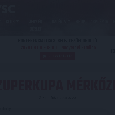
KLUB
JEGY ÉS
GALÉRIA
SHOP
AKADÉMIA
BÉRLET
KONFERENCIA LIGA 3. SELEJTEZŐFDORDULÓ
2026.08.06. - 19
00
Nagyerdei Stadion
:
C
JEGYVÁSÁRLÁS
ZUPERKUPA MÉRKŐZ
Közzétéve: 2005.07.20.
redmény