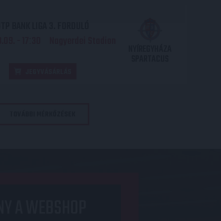
TP BANK LIGA 3. FORDULÓ
.09. - 17
30
Nagyerdei Stadion
:
NYÍREGYHÁZA
SPARTACUS
JEGYVÁSÁRLÁS
TOVÁBBI MÉRKŐZÉSEK
NY A WEBSHOP