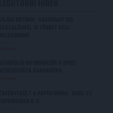
LEGUTÓBBI HÍREK
VAJDA BOTOND
VASÁRNAP 100
:
SZÁZALÉKNÁL IS TÖBBET KELL
BELEADNUNK
2026.08.07.
Bővebben →
SZURKOLÓI INFORMÁCIÓK A DVSC-
NYÍREGYHÁZA RANGADÓRA
Bővebben →
ÉRVÉNYESÜLT A PAPÍRFORMA
DVSC-FC
:
COPENHAGEN 0-3
2026.08.06.