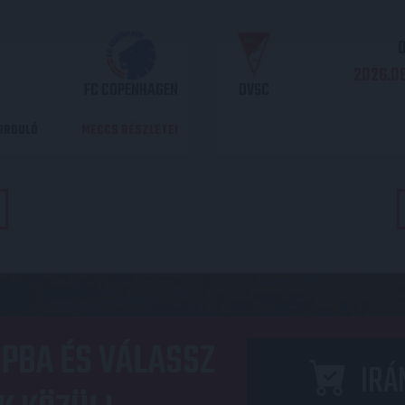
O
2026.08
FC COPENHAGEN
DVSC
DORDULÓ
MECCS RÉSZLETEI
PBA ÉS VÁLASSZ
IRÁ