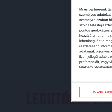
Mi és partnereink tá
személyes adatokat d
személyre szabott h
szolgáltatásfejleszté
pontos geolokációs a
hozzájárulhat ahhoz,
lehetőségként a megf
részletesebb informác
adatainak bizonyos k
ilyen jellegű adatke
preferenciáit, vagy v
található "Adatvéde
LEGUTÓBBI E
TOVÁBBI LEH