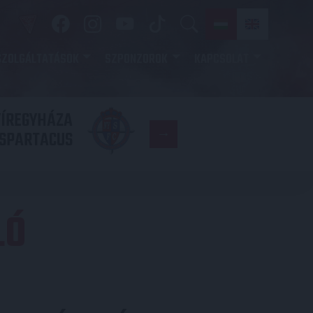
SZOLGÁLTATÁSOK
SZPONZOROK
KAPCSOLAT
YÍREGYHÁZA
FC
SPARTACUS
COPENHAGE
LÓ