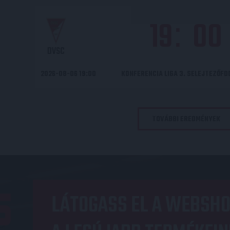
19
00
:
DVSC
2026-08-06 19:00
KONFERENCIA LIGA 3. SELEJTEZŐF
TOVÁBBI EREDMÉNYEK
OP
LÁTOGASS EL A WEBSHO