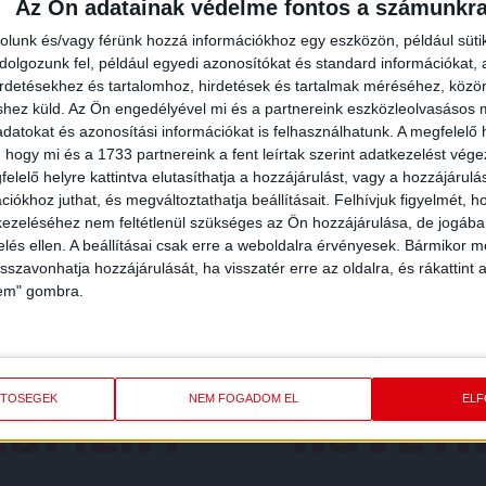
Az Ön adatainak védelme fontos a számunkr
rolunk és/vagy férünk hozzá információkhoz egy eszközön, például süti
olgozunk fel, például egyedi azonosítókat és standard információkat,
irdetésekhez és tartalomhoz, hirdetések és tartalmak méréséhez, kö
shez küld.
Az Ön engedélyével mi és a partnereink eszközleolvasásos m
datokat és azonosítási információkat is felhasználhatunk. A megfelelő h
 hogy mi és a 1733 partnereink a fent leírtak szerint adatkezelést vég
elelő helyre kattintva elutasíthatja a hozzájárulást, vagy a hozzájárul
iókhoz juthat, és megváltoztathatja beállításait.
Felhívjuk figyelmét, 
ezeléséhez nem feltétlenül szükséges az Ön hozzájárulása, de jogában 
zelés ellen. A beállításai csak erre a weboldalra érvényesek. Bármikor m
isszavonhatja hozzájárulását, ha visszatér erre az oldalra, és rákattint a
lem" gombra.
REDMÉNY
KÖVETK
ETŐSÉGEK
NEM FOGADOM EL
EL