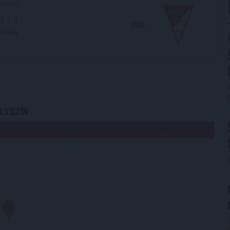
003.11.06.
1
-
1
DVSC
Full Time
LYSZÍN
 Zombor, Zombor község, Nyugat-bácskai körzet, Vajdaság, 25101, Szerbia