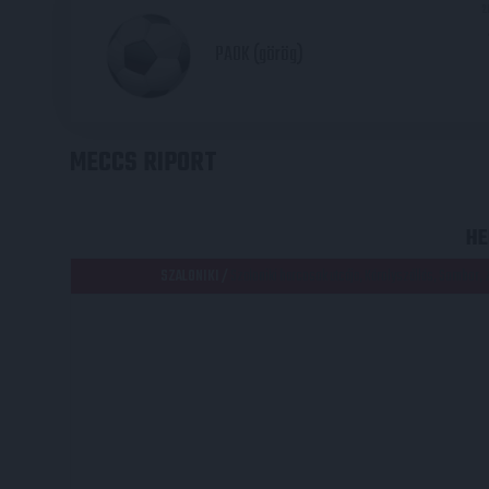
2
PAOK (görög)
MECCS RIPORT
HE
SZALONIKI /
Szaloniki harcosok utcája, Károlyszállás, Sombor,