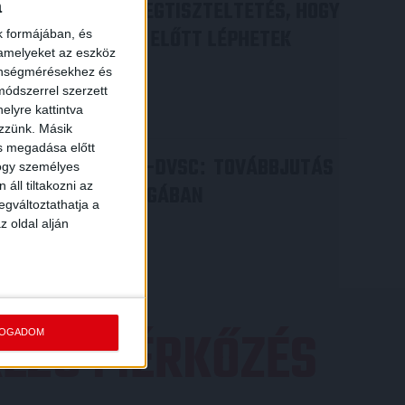
DÉNES VILMOS
MEGTISZTELTETÉS, HOGY
a
:
ILYEN SZURKOLÓK ELŐTT LÉPHETEK
k formájában, és
 amelyeket az eszköz
PÁLYÁRA
zönségmérésekhez és
ódszerrel szerzett
2026.07.31.
elyre kattintva
Bővebben →
ezzünk. Másik
ás megadása előtt
PJUNYIK JEREVÁN-DVSC
TOVÁBBJUTÁS
:
hogy személyes
áll tiltakozni az
A KONFERENCIA LIGÁBAN
egváltoztathatja a
Bővebben →
z oldal alján
EZŐ MÉRKŐZÉS
FOGADOM