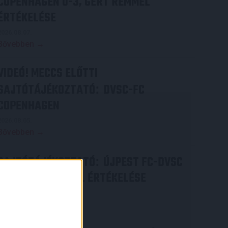
COPENHAGEN 0-3, GERT REMMEL
ÉRTÉKELÉSE
2026.08.07.
Bővebben →
VIDEÓ! MECCS ELŐTTI
SAJTÓTÁJÉKOZTATÓ
DVSC-FC
:
COPENHAGEN
2026.08.05.
Bővebben →
SAJTÓTÁJÉKOZTATÓ
ÚJPEST FC-DVSC
:
4-2, GERT REMMEL ÉRTÉKELÉSE
2026.08.03.
×
Bővebben →