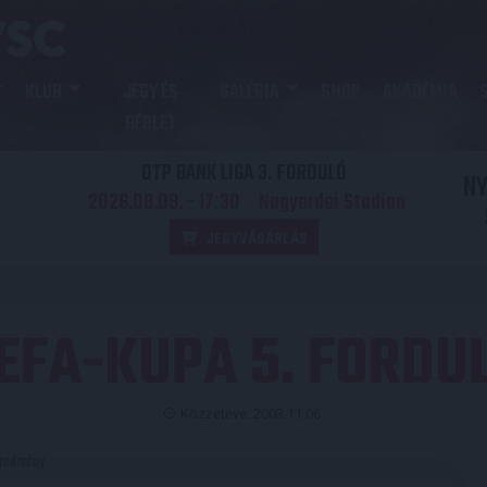
KLUB
JEGY ÉS
GALÉRIA
SHOP
AKADÉMIA
BÉRLET
OTP BANK LIGA 3. FORDULÓ
N
2026.08.09. - 17
30
Nagyerdei Stadion
:
JEGYVÁSÁRLÁS
EFA-KUPA 5. FORDU
Közzétéve: 2003.11.06.
redmény