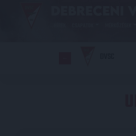
HÍREK
CSAPATOK
MÉRKŐZÉSEK
DVSC
U
E