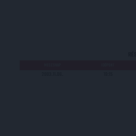
RÉ
MECCSNAP
IDŐPONT
2003.11.06.
19:15