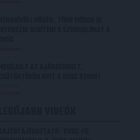
Bővebben →
RENDKÍVÜLI HŐSÉG
TÖBB MÓDON IS
:
IGYEKSZIK SEGÍTENI A SZURKOLÓKAT A
DVSC
Bővebben →
MEGÚJULT AZ AJÁNDÉKBOLT,
CSÜTÖRTÖKÖN NYIT A DVSC STORE!
2026.08.05.
Bővebben →
LEGÚJABB VIDEÓK
SAJTÓTÁJÉKOZTATÓ
DVSC-FC
: