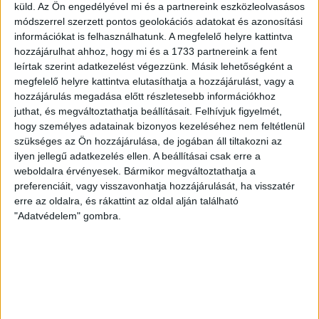
Bővebben →
küld.
Az Ön engedélyével mi és a partnereink eszközleolvasásos
módszerrel szerzett pontos geolokációs adatokat és azonosítási
információkat is felhasználhatunk. A megfelelő helyre kattintva
VAJDA BOTOND
VASÁRNAP 100
:
hozzájárulhat ahhoz, hogy mi és a 1733 partnereink a fent
SZÁZALÉKNÁL IS TÖBBET KELL BELEADNUNK
leírtak szerint adatkezelést végezzünk. Másik lehetőségként a
megfelelő helyre kattintva elutasíthatja a hozzájárulást, vagy a
2026.08.07.
hozzájárulás megadása előtt részletesebb információkhoz
A DVSC-FC Copenhagen Konferencia Liga mérkőzés
juthat, és megváltoztathatja beállításait.
Felhívjuk figyelmét,
örömteli eseménye volt, hogy sérüléséből felépülve
hogy személyes adatainak bizonyos kezeléséhez nem feltétlenül
visszatért a pályára 22 éves szélsőnk, Vajda Botond.
szükséges az Ön hozzájárulása, de jogában áll tiltakozni az
Játékosunkat a visszatérésről és a vasárnapi, Nyíregyháza
ilyen jellegű adatkezelés ellen. A beállításai csak erre a
elleni rangadóról is kérdeztük. – Nagyon örülök, hogy újra
weboldalra érvényesek. Bármikor megváltoztathatja a
pályára léphettem tétmeccsen, hiszen majdnem négy
preferenciáit, vagy visszavonhatja hozzájárulását, ha visszatér
hónapot kellett kihagynom. Az is pozitívum, hogy egy ilyen
erre az oldalra, és rákattint az oldal alján található
erős ellenfél ellen játszhattam […]
"Adatvédelem" gombra.
Bővebben →
SZURKOLÓI INFORMÁCIÓK A DVSC-
NYÍREGYHÁZA RANGADÓRA
A DVSC az OTP Bank Liga 3. fordulójában az ősi rivális