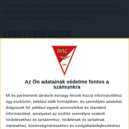
A labdarúgó sajnos folyamatosan sérüléssel bajlódott, így
ritkán tudott a szakmai stáb rendelkezésére állni. Calvente
további pályafutásához sok sikert kívánunk!
LEGUTÓBBI HÍREK
70 ÉVES LETT KEREKES GYÖRGY, A VALAHA
VOLT EGYIK LEGJOBB DEBRECENI CSATÁR
2026.08.08.
Ma ünnepli 70. születésnapját Kerekes György. A debreceni
Az Ön adatainak védelme fontos a
születésű támadó a debreceni Titászban, majd a DMTE-ben
számunkra
kezdte, később játszott Pécsen, az Újpestben, az FTC-ben
és a Videotonban is, ám pályafutása csúcspontját
Mi és partnereink tárolunk és/vagy férünk hozzá információkhoz
egy eszközön, például sütik formájában, és személyes adatokat
egyértelműen a Lokiban töltött évek jelentették. A népszerű
dolgozunk fel, például egyedi azonosítókat és standard
Gurigának hihetetlen érzéke volt a játékhoz és a
információkat, amelyeket az eszköz személyre szabott
gólszerzéshez, amit jól mutat, hogy a DMVSC-ben eltöltött
hirdetésekhez és tartalomhoz, hirdetések és tartalmak
[…]
méréséhez, közönségmérésekhez és szolgáltatásfejlesztéshez