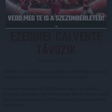
JEGYVÁSÁRLÁS
EZEQUIEL CALVENTE
TÁVOZIK
Közzétéve: 2018.12.07.
Távozik a DVSC-től Ezequiel Calvente, akivel klubunk közös
megegyezéssel szerződést bontott a mai napon.
A spanyol középpályás 2018 nyarán igazolt a Lokihoz,
amelynek színeiben négy mérkőzésen lépett pályára, és egy
gólt szerzett (még az első fordulóban, a Puskás Akadémia
otthonában).