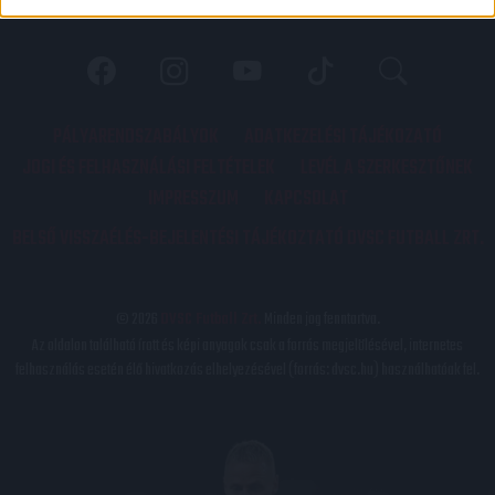
PÁLYARENDSZABÁLYOK
ADATKEZELÉSI TÁJÉKOZATÓ
JOGI ÉS FELHASZNÁLÁSI FELTÉTELEK
LEVÉL A SZERKESZTŐNEK
IMPRESSZUM
KAPCSOLAT
BELSŐ VISSZAÉLÉS-BEJELENTÉSI TÁJÉKOZTATÓ DVSC FUTBALL ZRT.
© 2026
DVSC Futball Zrt.
Minden jog fenntartva.
Az oldalon található írott és képi anyagok csak a forrás megjelölésével, internetes
felhasználás esetén élő hivatkozás elhelyezésével (forrás: dvsc.hu) használhatóak fel.