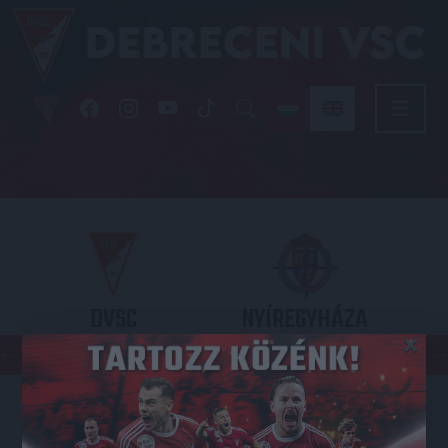
DVSC
NYÍREGYHÁZA
×
SPARTACUS
OTP BANK LIGA 3. FORDULÓ
2026.08.09. - 17
30
Nagyerdei Stadion
: