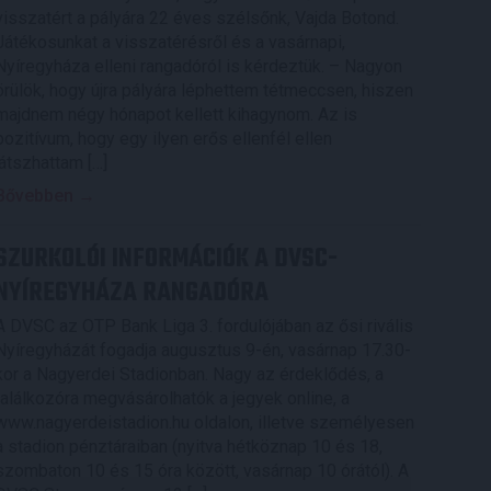
visszatért a pályára 22 éves szélsőnk, Vajda Botond.
Játékosunkat a visszatérésről és a vasárnapi,
Nyíregyháza elleni rangadóról is kérdeztük. – Nagyon
örülök, hogy újra pályára léphettem tétmeccsen, hiszen
majdnem négy hónapot kellett kihagynom. Az is
pozitívum, hogy egy ilyen erős ellenfél ellen
játszhattam […]
Bővebben →
SZURKOLÓI INFORMÁCIÓK A DVSC-
NYÍREGYHÁZA RANGADÓRA
A DVSC az OTP Bank Liga 3. fordulójában az ősi rivális
Nyíregyházát fogadja augusztus 9-én, vasárnap 17.30-
kor a Nagyerdei Stadionban. Nagy az érdeklődés, a
találkozóra megvásárolhatók a jegyek online, a
www.nagyerdeistadion.hu oldalon, illetve személyesen
a stadion pénztáraiban (nyitva hétköznap 10 és 18,
szombaton 10 és 15 óra között, vasárnap 10 órától). A