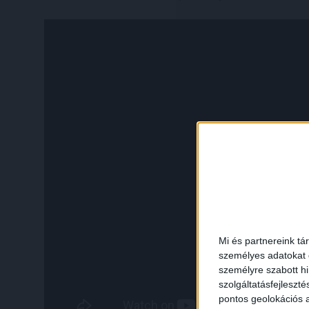
Mi és partnereink tá
személyes adatokat d
személyre szabott h
szolgáltatásfejleszté
pontos geolokációs a