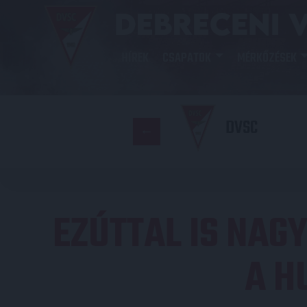
HÍREK
CSAPATOK
MÉRKŐZÉSEK
DVSC
EZÚTTAL IS NAG
A H