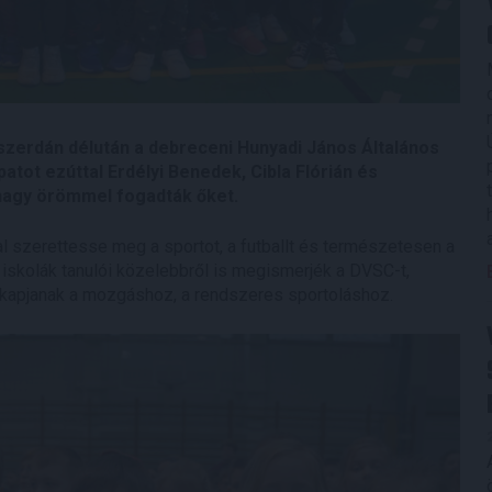
 szerdán délután a debreceni Hunyadi János Általános
patot ezúttal Erdélyi Benedek, Cibla Flórián és
g nagy örömmel fogadták őket.
al szerettesse meg a sportot, a futballt és természetesen a
 iskolák tanulói közelebbről is megismerjék a DVSC-t,
et kapjanak a mozgáshoz, a rendszeres sportoláshoz.