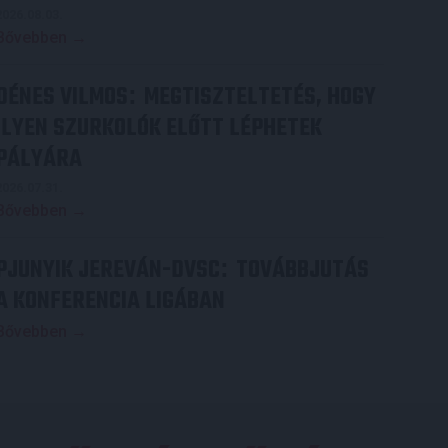
2026.08.03.
Bővebben →
DÉNES VILMOS
MEGTISZTELTETÉS, HOGY
:
ILYEN SZURKOLÓK ELŐTT LÉPHETEK
PÁLYÁRA
2026.07.31.
Bővebben →
PJUNYIK JEREVÁN-DVSC
TOVÁBBJUTÁS
:
A KONFERENCIA LIGÁBAN
Bővebben →