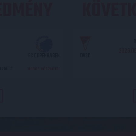
REDMÉNY
KÖVETK
O
2026.08
FC COPENHAGEN
DVSC
DORDULÓ
MECCS RÉSZLETEI