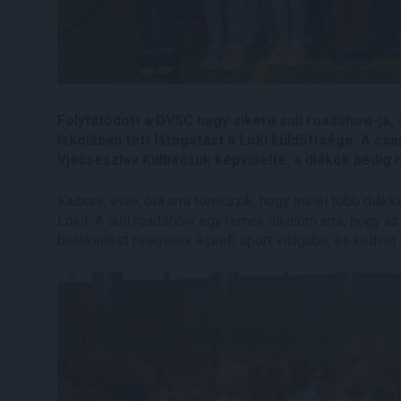
Folytatódott a DVSC nagy sikerű suli roadshow-ja,
Iskolában tett látogatást a Loki küldöttsége. A csa
Vjacseszlav Kulbacsuk képviselte, a diákok pedi
Klubunk évek óta arra törekszik, hogy minél több diákk
Lokit. A suli roadshow egy remek alkalom arra, hogy az
betekintést nyerjenek a profi sport világába, és kedv