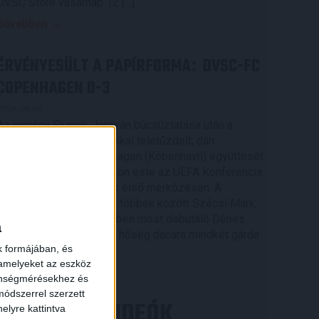
DVSC Store vasárnap 12 […]
Bővebben →
ÉRVÉNYESÜLT A PAPÍRFORMA
DVSC-FC
:
COPENHAGEN 0-3
2026.08.06.
Az örmény Pjunyik Jereván búcsúztatása után a
bombaerős, válogatottakkal teletűzdelt, dán
rekordbajnok FC Copenhagen (Köbenhavn) együttesét
fogadta a Loki csütörtökön este az UEFA Konferencia
×
Liga 3. selejtezőkörének első mérkőzésén. A
kezdőcsapatban ott volt többek között Szécsi Márk,
Batik Bence és a DVSC-ben most debütáló Dénes
a
Vilmos is. A találkozót a hőség dacára mindkét gárda
k formájában, és
viszonylag […]
 amelyeket az eszköz
Bővebben →
zönségmérésekhez és
ódszerrel szerzett
LEGÚJABB VIDEÓK
elyre kattintva