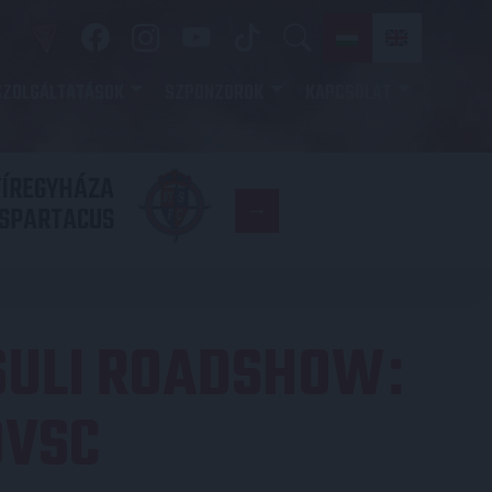
SZOLGÁLTATÁSOK
SZPONZOROK
KAPCSOLAT
YÍREGYHÁZA
FC
SPARTACUS
COPENHAGE
 SULI ROADSHOW
:
DVSC