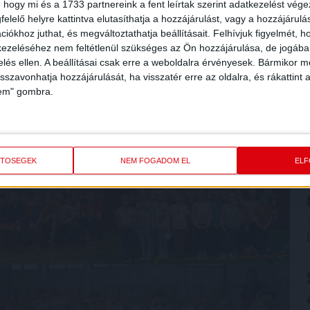
 hogy mi és a 1733 partnereink a fent leírtak szerint adatkezelést vég
elelő helyre kattintva elutasíthatja a hozzájárulást, vagy a hozzájárul
iókhoz juthat, és megváltoztathatja beállításait.
Felhívjuk figyelmét, 
ezeléséhez nem feltétlenül szükséges az Ön hozzájárulása, de jogában 
zelés ellen. A beállításai csak erre a weboldalra érvényesek. Bármikor m
isszavonhatja hozzájárulását, ha visszatér erre az oldalra, és rákattint a
lem" gombra.
ETŐSÉGEK
NEM FOGADOM EL
EL