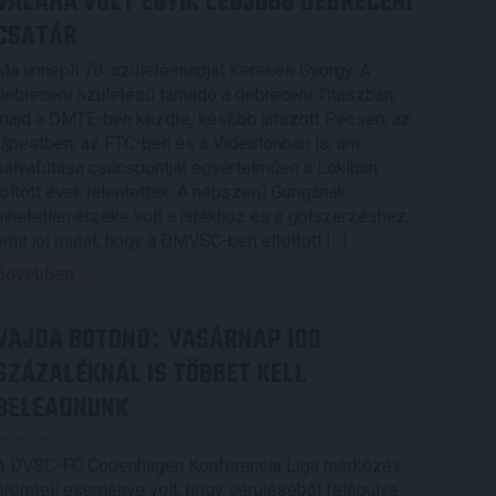
VALAHA VOLT EGYIK LEGJOBB DEBRECENI
CSATÁR
Ma ünnepli 70. születésnapját Kerekes György. A
debreceni születésű támadó a debreceni Titászban,
majd a DMTE-ben kezdte, később játszott Pécsen, az
Újpestben, az FTC-ben és a Videotonban is, ám
pályafutása csúcspontját egyértelműen a Lokiban
töltött évek jelentették. A népszerű Gurigának
hihetetlen érzéke volt a játékhoz és a gólszerzéshez,
amit jól mutat, hogy a DMVSC-ben eltöltött […]
Bővebben →
VAJDA BOTOND
VASÁRNAP 100
:
SZÁZALÉKNÁL IS TÖBBET KELL
BELEADNUNK
2026.08.07.
A DVSC-FC Copenhagen Konferencia Liga mérkőzés
örömteli eseménye volt, hogy sérüléséből felépülve