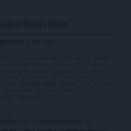
LEGUTÓBBI HÍREK
KIKAPOTT A KIS LOKI
2026.08.08.
A DVSC II. szombaton Pallagon a Füzesabony gárdáját
fogadta az NB III. Észak-keleti csoport 3. fordulójában,
s ezúttal nem tudott pontot szerezni. NB III. Észak-
keleti csoport, 3. forduló. DVSC II.-Füzesabony 1-2 (1-
1). Pallag, 200 néző, vezette: Oswald D. DVSC II.: Tuska
– Myrtaj (Kiss M., 46.), Farkas T., Macsó (Lovas, 75.),
Vincze T., Hermann (Gyenti, […]
Bővebben →
70 ÉVES LETT KEREKES GYÖRGY, A