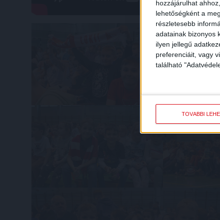
hozzájárulhat ahhoz,
lehetőségként a megf
részletesebb informác
adatainak bizonyos k
ilyen jellegű adatke
preferenciáit, vagy v
található "Adatvéde
TOVÁBBI LEH