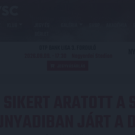
KLUB
JEGY ÉS
GALÉRIA
SHOP
AKADÉMIA
BÉRLET
OTP BANK LIGA 3. FORDULÓ
N
2026.08.09. - 17
30
Nagyerdei Stadion
:
JEGYVÁSÁRLÁS
Y SIKERT ARATOTT A
UNYADIBAN JÁRT A 