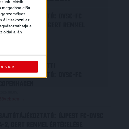
ezzünk. Másik
ás megadása előtt
SAJTÓTÁJÉKOZTATÓ
DVSC-FC
hogy személyes
:
áll tiltakozni az
COPENHAGEN 0-3, GERT REMMEL
egváltoztathatja a
ÉRTÉKELÉSE
z oldal alján
2026.08.07.
Bővebben →
VIDEÓ! MECCS ELŐTTI
FOGADOM
SAJTÓTÁJÉKOZTATÓ
DVSC-FC
:
COPENHAGEN
2026.08.05.
Bővebben →
SAJTÓTÁJÉKOZTATÓ
ÚJPEST FC-DVSC
:
4-2, GERT REMMEL ÉRTÉKELÉSE