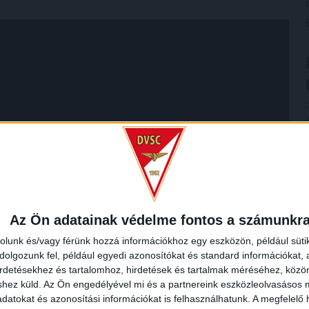
Az Ön adatainak védelme fontos a számunkr
rolunk és/vagy férünk hozzá információkhoz egy eszközön, például süti
olgozunk fel, például egyedi azonosítókat és standard információkat,
irdetésekhez és tartalomhoz, hirdetések és tartalmak méréséhez, kö
shez küld.
Az Ön engedélyével mi és a partnereink eszközleolvasásos m
datokat és azonosítási információkat is felhasználhatunk. A megfelelő h