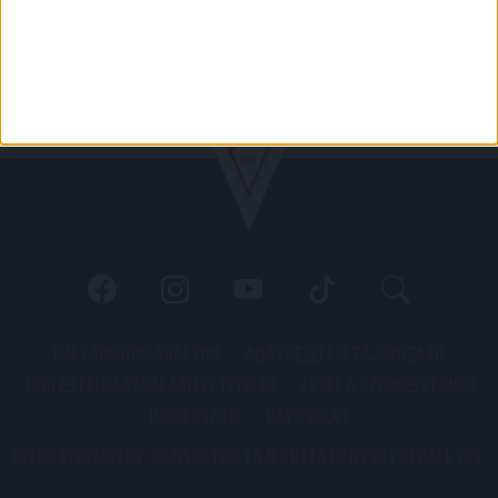
PÁLYARENDSZABÁLYOK
ADATKEZELÉSI TÁJÉKOZATÓ
JOGI ÉS FELHASZNÁLÁSI FELTÉTELEK
LEVÉL A SZERKESZTŐNEK
IMPRESSZUM
KAPCSOLAT
BELSŐ VISSZAÉLÉS-BEJELENTÉSI TÁJÉKOZTATÓ DVSC FUTBALL ZRT.