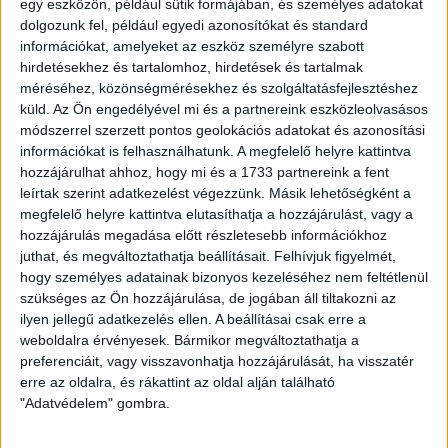
egy eszközön, például sütik formájában, és személyes adatokat
dolgozunk fel, például egyedi azonosítókat és standard
információkat, amelyeket az eszköz személyre szabott
hirdetésekhez és tartalomhoz, hirdetések és tartalmak
méréséhez, közönségmérésekhez és szolgáltatásfejlesztéshez
küld.
Az Ön engedélyével mi és a partnereink eszközleolvasásos
módszerrel szerzett pontos geolokációs adatokat és azonosítási
információkat is felhasználhatunk. A megfelelő helyre kattintva
hozzájárulhat ahhoz, hogy mi és a 1733 partnereink a fent
leírtak szerint adatkezelést végezzünk. Másik lehetőségként a
megfelelő helyre kattintva elutasíthatja a hozzájárulást, vagy a
hozzájárulás megadása előtt részletesebb információkhoz
juthat, és megváltoztathatja beállításait.
Felhívjuk figyelmét,
hogy személyes adatainak bizonyos kezeléséhez nem feltétlenül
szükséges az Ön hozzájárulása, de jogában áll tiltakozni az
ilyen jellegű adatkezelés ellen. A beállításai csak erre a
weboldalra érvényesek. Bármikor megváltoztathatja a
LEGUTÓBBI HÍREK
preferenciáit, vagy visszavonhatja hozzájárulását, ha visszatér
erre az oldalra, és rákattint az oldal alján található
"Adatvédelem" gombra.
VAJDA BOTOND
VASÁRNAP 100
: