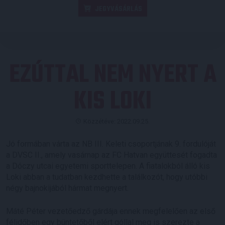
JEGYVÁSÁRLÁS
EZÚTTAL NEM NYERT A
KIS LOKI
Közzétéve: 2022.09.25.
Jó formában várta az NB III. Keleti csoportjának 9. fordulóját
a DVSC II., amely vasárnap az FC Hatvan együttesét fogadta
a Dóczy utcai egyetemi sporttelepen. A fiatalokból álló kis
Loki abban a tudatban kezdhette a találkozót, hogy utóbbi
négy bajnokijából hármat megnyert.
Máté Péter vezetőedző gárdája ennek megfelelően az első
félidőben egy büntetőből elért góllal meg is szerezte a