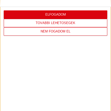
ELFOGADOM
LEGUTÓBBI EREDMÉNY
TOVÁBBI LEHETŐSÉGEK
NEM FOGADOM EL
DVSC
FC
COPENHAGEN
19
:
00
2026-08-
KONFERENCIA LIGA 3.
MECCS