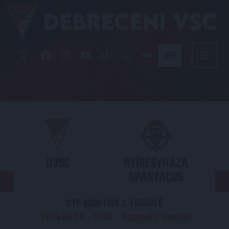
DVSC
NYÍREGYHÁZA
SPARTACUS
OTP BANK LIGA 3. FORDULÓ
2026.08.09. - 17
30
Nagyerdei Stadion
: