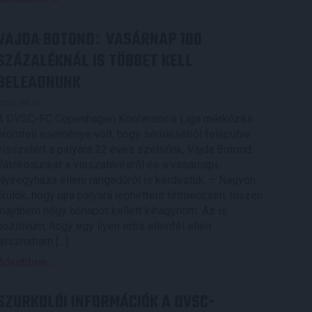
VAJDA BOTOND
VASÁRNAP 100
:
SZÁZALÉKNÁL IS TÖBBET KELL
BELEADNUNK
2026.08.07.
A DVSC-FC Copenhagen Konferencia Liga mérkőzés
örömteli eseménye volt, hogy sérüléséből felépülve
visszatért a pályára 22 éves szélsőnk, Vajda Botond.
Játékosunkat a visszatérésről és a vasárnapi,
Nyíregyháza elleni rangadóról is kérdeztük. – Nagyon
örülök, hogy újra pályára léphettem tétmeccsen, hiszen
majdnem négy hónapot kellett kihagynom. Az is
pozitívum, hogy egy ilyen erős ellenfél ellen
játszhattam […]
Bővebben →
SZURKOLÓI INFORMÁCIÓK A DVSC-