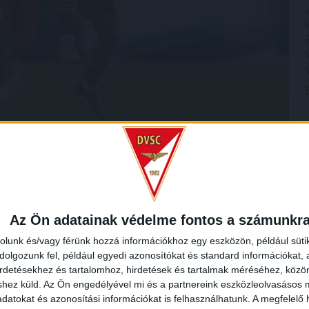
g igyekezett közelebb lépni ellenfeléhez. Úgy tűnt sikerül
Az Ön adatainak védelme fontos a számunkr
len, remekül adott be, Bárány Donát pedig 11 méterről
meg. Az 54. percben Szűcs Tamás lőtt mellé, kifejezetten
rolunk és/vagy férünk hozzá információkhoz egy eszközön, például süti
olgozunk fel, például egyedi azonosítókat és standard információkat,
irdetésekhez és tartalomhoz, hirdetések és tartalmak méréséhez, kö
shez küld.
Az Ön engedélyével mi és a partnereink eszközleolvasásos m
nagyobb lehetőségek, azonban ebben az időszakban a
datokat és azonosítási információkat is felhasználhatunk. A megfelelő h
 érkezett a pályára Dejan Djokic és Dorde Gordic (később