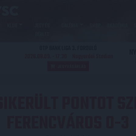
KLUB
JEGY ÉS
GALÉRIA
SHOP
AKADÉMIA
BÉRLET
OTP BANK LIGA 3. FORDULÓ
N
2026.08.09. - 17
30
Nagyerdei Stadion
:
JEGYVÁSÁRLÁS
SIKERÜLT PONTOT SZ
FERENCVÁROS 0-3