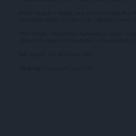
DVSC:
Varga Á. – Mejías, Lang, Hofmann (Vajda, 46.), Kul
Dzsudzsák (Djokic, 71.), Kocsis D. – Bárány (Sissoko, 
FTC:
Dibusz – Gartenmann, Raemaekers, Szalai – Cadu (M
(Ötvös, 69.), Nagy B. (O’Dowda, 84.) – Pesic (Gruber, 5
Gól:
Varga B. (14., 40.), Gruber (88.).
Sárga lap:
Szécsi (69.), Lang (78.).