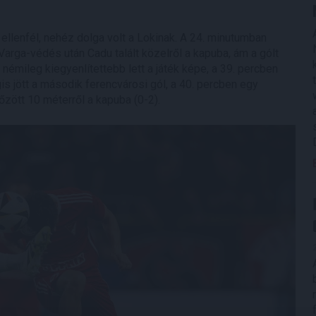
ellenfél, nehéz dolga volt a Lokinak. A 24. minutumban
arga-védés után Cadu talált közelről a kapuba, ám a gólt
némileg kiegyenlítettebb lett a játék képe, a 39. percben
s jött a második ferencvárosi gól, a 40. percben egy
zött 10 méterről a kapuba (0-2).