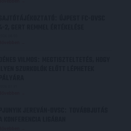
Bővebben →
SAJTÓTÁJÉKOZTATÓ
ÚJPEST FC-DVSC
:
4-2, GERT REMMEL ÉRTÉKELÉSE
2026.08.03.
Bővebben →
DÉNES VILMOS
MEGTISZTELTETÉS, HOGY
:
ILYEN SZURKOLÓK ELŐTT LÉPHETEK
PÁLYÁRA
2026.07.31.
Bővebben →
PJUNYIK JEREVÁN-DVSC
TOVÁBBJUTÁS
:
A KONFERENCIA LIGÁBAN
Bővebben →