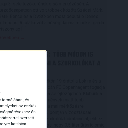
Liga 3. selejtezőkörének első mérkőzésén. A
kezdőcsapatban ott volt többek között Szécsi Márk,
Batik Bence és a DVSC-ben most debütáló Dénes
Vilmos is. A találkozót a hőség dacára mindkét gárda
viszonylag […]
Bővebben →
RENDKÍVÜLI HŐSÉG
TÖBB MÓDON IS
:
IGYEKSZIK SEGÍTENI A SZURKOLÓKAT A
DVSC
×
Nagy meccs vár csütörtökön 19 órától a Lokira és a
szurkolóira, csapatunk a dán FC Copenhagent fogadja
a
az UEFA Konferencia Liga selejtezőjében. Klubunk a
rendkívüli időjárási körülmények miatt több
k formájában, és
 amelyeket az eszköz
intézkedésről is döntött a mai mérkőzésre
zönségmérésekhez és
vonatkozóan. A stadion 6 pontján vízosztással
ódszerrel szerzett
igyekszünk segíteni a szurkolók hidratációját, ehhez
elyre kattintva
kapcsolódóan az is fontos, hogy 0,5 liter űrtartalomig