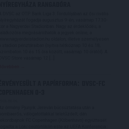
NYÍREGYHÁZA RANGADÓRA
A DVSC az OTP Bank Liga 3. fordulójában az ősi rivális
Nyíregyházát fogadja augusztus 9-én, vasárnap 17.30-
kor a Nagyerdei Stadionban. Nagy az érdeklődés, a
találkozóra megvásárolhatók a jegyek online, a
www.nagyerdeistadion.hu oldalon, illetve személyesen
a stadion pénztáraiban (nyitva hétköznap 10 és 18,
szombaton 10 és 15 óra között, vasárnap 10 órától). A
DVSC Store vasárnap 12 […]
Bővebben →
ÉRVÉNYESÜLT A PAPÍRFORMA
DVSC-FC
:
COPENHAGEN 0-3
2026.08.06.
Az örmény Pjunyik Jereván búcsúztatása után a
bombaerős, válogatottakkal teletűzdelt, dán
rekordbajnok FC Copenhagen (Köbenhavn) együttesét
fogadta a Loki csütörtökön este az UEFA Konferencia