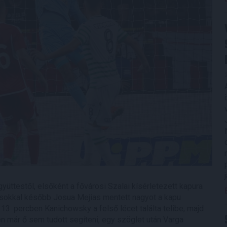
együttestől, elsőként a fővárosi Szalai kísérletezett kapura
em sokkal később Josua Mejias mentett nagyot a kapu
3. percben Kanichowsky a felső lécet találta telibe, majd
n már ő sem tudott segíteni, egy szöglet után Varga