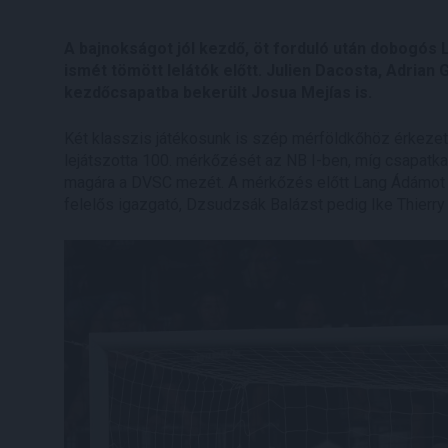
A bajnokságot jól kezdő, öt forduló után dobogós 
ismét tömött lelátók előtt. Julien Dacosta, Adrian 
kezdőcsapatba bekerült Josua Mejías is.
Két klasszis játékosunk is szép mérföldkőhöz érkezet
lejátszotta 100. mérkőzését az NB I-ben, míg csapatk
magára a DVSC mezét. A mérkőzés előtt Lang Ádámot M
felelős igazgató, Dzsudzsák Balázst pedig Ike Thierry