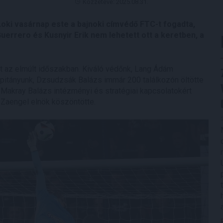
Közzétéve: 2025.08.31.
Loki vasárnap este a bajnoki címvédő FTC-t fogadta,
Guerrero és Kusnyir Erik nem lehetett ott a keretben, a
t az elmúlt időszakban. Kiváló védőnk, Lang Ádám
apitányunk, Dzsudzsák Balázs immár 200 találkozón öltötte
akray Balázs intézményi és stratégiai kapcsolatokért
 Zaengel elnök köszöntötte.