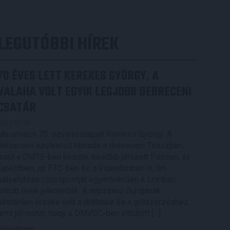
LEGUTÓBBI HÍREK
70 ÉVES LETT KEREKES GYÖRGY, A
VALAHA VOLT EGYIK LEGJOBB DEBRECENI
CSATÁR
2026.08.08.
Ma ünnepli 70. születésnapját Kerekes György. A
debreceni születésű támadó a debreceni Titászban,
majd a DMTE-ben kezdte, később játszott Pécsen, az
Újpestben, az FTC-ben és a Videotonban is, ám
pályafutása csúcspontját egyértelműen a Lokiban
töltött évek jelentették. A népszerű Gurigának
hihetetlen érzéke volt a játékhoz és a gólszerzéshez,
amit jól mutat, hogy a DMVSC-ben eltöltött […]
Bővebben →