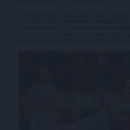
Barnabás bólintott a kapu jobb oldalába (0-1).
Érződött, hogy egy Európa Ligában szereplő csapat ez 
látszólag meg is duplázta előnyét a vendéggárda, egy V
lesállás előzte meg. A szünet közeledtével helyenként 
Bárány Donát lövését védte Dibusz. A pihenő előtt mégi
könnyedén lejátszott akció végén Varga Barnabás belső