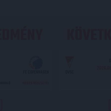
REDMÉNY
KÖVETK
O
2026.08
FC COPENHAGEN
DVSC
DORDULÓ
MECCS RÉSZLETEI