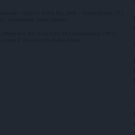
bacsuk – Szűcs T. (Cibla, 85.), Batik – Szécsi (Gordic, 71.),
85.). Vezetőedző: Sergio Navarro.
akreckis, 84.), Keita (Levi, 69.), Kanichowsky, Tóth A.
7.), Varga B. Vezetőedző: Robbie Keane.