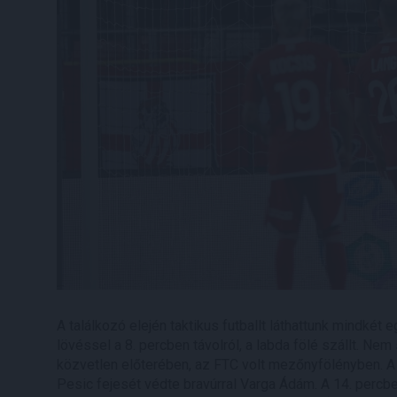
A találkozó elején taktikus futballt láthattunk mindkét 
lövéssel a 8. percben távolról, a labda fölé szállt. N
közvetlen előterében, az FTC volt mezőnyfölényben. A 1
Pesic fejesét védte bravúrral Varga Ádám. A 14. percbe