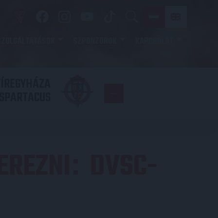
SZOLGÁLTATÁSOK
SZPONZOROK
KAPCSOLAT
YÍREGYHÁZA
FC
SPARTACUS
COPENHAGE
EREZNI
DVSC-
: