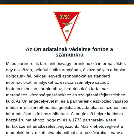
Az Ön adatainak védelme fontos a
számunkra
Mi és partnereink tárolunk és/vagy férünk hozzá információkhoz
A 20. percben egy szép támadás végén Kocsis Dominik lőtt
egy eszközön, például sütik formájában, és személyes adatokat
mellé kiszorított helyzetből, aztán Corbu került jó pozícióba,
dolgozunk fel, például egyedi azonosítókat és standard
de 15 méterről mellé csavart. Az első félidő hajrájában is
információkat, amelyeket az eszköz személyre szabott
sok futással és nagy szívvel játszott a DVSC, a 38. percben
hirdetésekhez és tartalomhoz, hirdetések és tartalmak
a meccsen először Szűcs Tamás találta el a kaput, de 22
méréséhez, közönségmérésekhez és szolgáltatásfejlesztéshez
méteres lövése után Dibusz védeni tudott. A 41. percben
küld.
Az Ön engedélyével mi és a partnereink eszközleolvasásos
egy szöglet után a labda Josua Mejías testéről a kapufára
módszerrel szerzett pontos geolokációs adatokat és azonosítási
vágódott, a szünetig végül nem esett gól.
információkat is felhasználhatunk. A megfelelő helyre kattintva
hozzájárulhat ahhoz, hogy mi és a 1733 partnereink a fent
leírtak szerint adatkezelést végezzünk. Másik lehetőségként a
megfelelő helyre kattintva elutasíthatja a hozzájárulást, vagy a