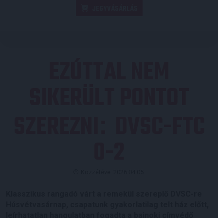
JEGYVÁSÁRLÁS
EZÚTTAL NEM
SIKERÜLT PONTOT
SZEREZNI
DVSC-FTC
:
0-2
Közzétéve: 2026.04.05.
Klasszikus rangadó várt a remekül szereplő DVSC-re
Húsvétvasárnap, csapatunk gyakorlatilag telt ház előtt,
leírhatatlan hangulatban fogadta a bajnoki címvédő