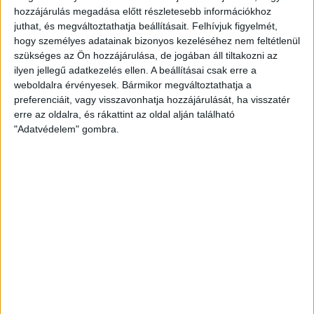
hozzájárulás megadása előtt részletesebb információkhoz
juthat, és megváltoztathatja beállításait.
Felhívjuk figyelmét,
hogy személyes adatainak bizonyos kezeléséhez nem feltétlenül
szükséges az Ön hozzájárulása, de jogában áll tiltakozni az
ilyen jellegű adatkezelés ellen. A beállításai csak erre a
weboldalra érvényesek. Bármikor megváltoztathatja a
preferenciáit, vagy visszavonhatja hozzájárulását, ha visszatér
erre az oldalra, és rákattint az oldal alján található
"Adatvédelem" gombra.
A második játékrész elején Szalai fejesét fogta Erdélyi
Benedek, majd az 53. percben megszerezte a vezetést az
FTC, miután Abu Fani középre adása után Corbu középről,
néhány méterről a hálóba lőtt (0-1). Nehéz helyzetbe került
tehát a DVSC, nem sokkal később még inkább, a 60. percben
ugyanis egy gyors támadás végén Corbu ismét betalált, 7
méterről pörgetett a kapuba (0-2).