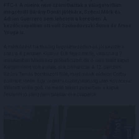
FTC-t. A mieink nem számíthattak a válogatottban
megsérült Bárány Donát játékára, Szécsi Márk és
Adrian Guerrero sem lehetett a keretben. A
kezdőcsapatban ott volt Szuhodovszki Soma és Amos
Youga is.
A mérkőzést taktikailag fegyelmezetten és jól kezdte a
Loki, a 4. percben Kusnyir Erik fejelt mellé, válaszul a 7.
minutumban Madarász próbálkozott, de ő sem talált kaput.
Kiegyenlített volt a játék, sok párharccal. A 12. percben
Szűcs Tamás bombázott fölé, majd másik oldalon Corbu
bólintott mellé. Egy védelmi bizonytalanság után Kovacevic
lőhetett volna gólt, de mellé tekert ziccerben, a kapuk
felületét jó ideig nem találták el a csapatok.