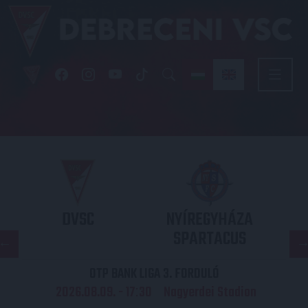
DVSC
NYÍREGYHÁZA
SPARTACUS
OTP BANK LIGA 3. FORDULÓ
2026.08.09. - 17
30
Nagyerdei Stadion
: