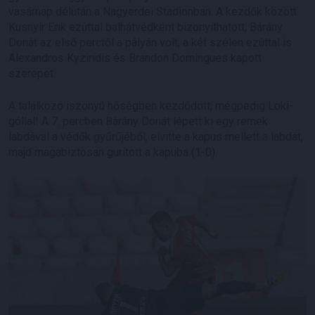
vasárnap délután a Nagyerdei Stadionban. A kezdők között
Kusnyír Erik ezúttal balhátvédként bizonyíthatott, Bárány
Donát az első perctől a pályán volt, a két szélen ezúttal is
Alexandros Kyziridis és Brandon Domingues kapott
szerepet.
A találkozó iszonyú hőségben kezdődött, mégpedig Loki-
góllal! A 7. percben Bárány Donát lépett ki egy remek
labdával a védők gyűrűjéből, elvitte a kapus mellett a labdát,
majd magabiztosan gurított a kapuba (1-0).