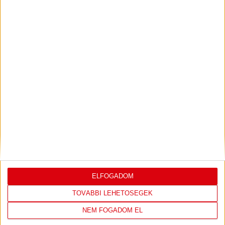
AUGUSZTUS 16-ÁN FOGADJUK AZ ETO-T
A Magyar Labdarúgó Szövetség Versenybizottsága
elkészítette az OTP Bank Liga 4. fordulójának pontos
menetrendjét, melyből kiderül, hogy a DVSC augusztus 16-
án, vasárnap 16.30 órától fogadja az ETO FC-t a Nagyerdei
Stadionban.
Bővebben →
LEGÚJABB VIDEÓK
VIDEÓ! MECCS ELŐTTI SAJTÓTÁJÉKOZTATÓ
:
DVSC-FC COPENHAGEN
ELFOGADOM
2026.08.05.
TOVÁBBI LEHETŐSÉGEK
Bővebben →
NEM FOGADOM EL