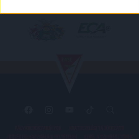
PÁLYARENDSZABÁLYOK
ADATKEZELÉSI TÁJÉKOZATÓ
JOGI ÉS FELHASZNÁLÁSI FELTÉTELEK
LEVÉL A SZERKESZTŐNEK