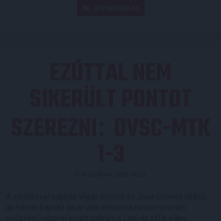
JEGYVÁSÁRLÁS
EZÚTTAL NEM
SIKERÜLT PONTOT
SZEREZNI
DVSC-MTK
:
1-3
Közzétéve: 2023.08.27.
A sérüléssel bajlódó Vajda Botond és Joao Oliveira nélkül,
de három bajnoki siker után értelemszerűen töretlen
győzelmi vággyal lépett pályára a Loki az MTK ellen