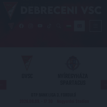
DVSC
NYÍREGYHÁZA
SPARTACUS
OTP BANK LIGA 3. FORDULÓ
2026.08.09. - 17
30
Nagyerdei Stadion
: