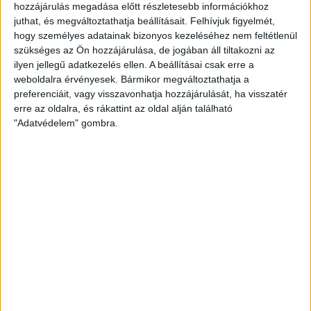
hozzájárulás megadása előtt részletesebb információkhoz
juthat, és megváltoztathatja beállításait.
Felhívjuk figyelmét,
hogy személyes adatainak bizonyos kezeléséhez nem feltétlenül
szükséges az Ön hozzájárulása, de jogában áll tiltakozni az
ilyen jellegű adatkezelés ellen. A beállításai csak erre a
weboldalra érvényesek. Bármikor megváltoztathatja a
preferenciáit, vagy visszavonhatja hozzájárulását, ha visszatér
A 24. percben jött az ivószünet, ami után jöttek a debreceni
erre az oldalra, és rákattint az oldal alján található
támadások, a 26. percben Stefan Loncar lőtt fölé 19
"Adatvédelem" gombra.
méterről, a 27. percben Brandon Domingues közeli
próbálkozása is kecsegtető volt, de a játékszer nem talált
kaput. Az első félidő hajrájában már egyértelmű volt a
debreceni mezőnyfölény, de a szünetig nem sikerült
egyenlíteni.
A második játékrészre érkezett Bódi Ádám és Bévárdi
Zsombor, a DVSC pedig igyekezett nagyobb nyomást
gyakorolni az MTK-ra. Az 51. percben Bárány Donát fejesét
nagy bravúrral védte Demjén, majd beállt Antonio Mance,
később a végére Szécsi Márk is. Igen ám, csak közben
Németh Krisztián a 63. percben egy egyéni akció végén