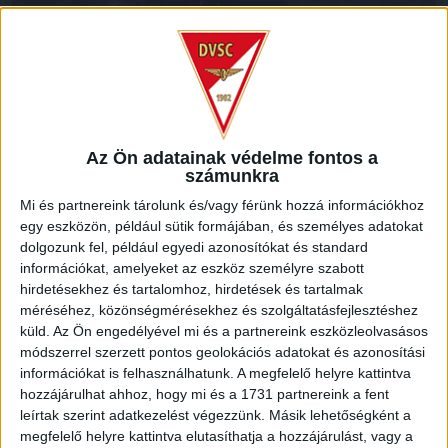
Erre viszont gyorsan válaszolt az MTK, egy szöglet utáni
kavarodás végén Bobál lőtt közelről a bal alsó sarokba (1-1).
Az Ön adatainak védelme fontos a
Sőt, a 13. minutumban már vezettek a vendégek, Bognár
számunkra
István került ziccerbe, és nem is hibázott: 13 méterről kilőtte
Mi és partnereink tárolunk és/vagy férünk hozzá információkhoz
a hosszú sarkot (1-2). Hátrányba került tehát a DVSC,
egy eszközön, például sütik formájában, és személyes adatokat
lehetett iparkodni az egyenlítésért.
dolgozunk fel, például egyedi azonosítókat és standard
információkat, amelyeket az eszköz személyre szabott
hirdetésekhez és tartalomhoz, hirdetések és tartalmak
méréséhez, közönségmérésekhez és szolgáltatásfejlesztéshez
küld.
Az Ön engedélyével mi és a partnereink eszközleolvasásos
módszerrel szerzett pontos geolokációs adatokat és azonosítási
információkat is felhasználhatunk. A megfelelő helyre kattintva
hozzájárulhat ahhoz, hogy mi és a 1731 partnereink a fent
leírtak szerint adatkezelést végezzünk. Másik lehetőségként a
megfelelő helyre kattintva elutasíthatja a hozzájárulást, vagy a